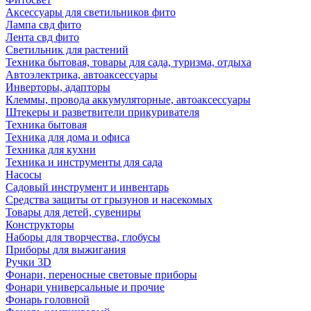
Аксессуары для светильников фито
Лампа свд фито
Лента свд фито
Светильник для растений
Техника бытовая, товары для сада, туризма, отдыха
Автоэлектрика, автоаксессуары
Инверторы, адапторы
Клеммы, провода аккумуляторные, автоаксессуары
Штекеры и разветвители прикуривателя
Техника бытовая
Техника для дома и офиса
Техника для кухни
Техника и инструменты для сада
Насосы
Садовый инструмент и инвентарь
Средства защиты от грызунов и насекомых
Товары для детей, сувениры
Конструкторы
Наборы для творчества, глобусы
Приборы для выжигания
Ручки 3D
Фонари, переносные световые приборы
Фонари универсальные и прочие
Фонарь головной