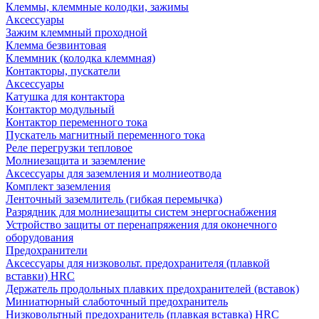
Клеммы, клеммные колодки, зажимы
Аксессуары
Зажим клеммный проходной
Клемма безвинтовая
Клеммник (колодка клеммная)
Контакторы, пускатели
Аксессуары
Катушка для контактора
Контактор модульный
Контактор переменного тока
Пускатель магнитный переменного тока
Реле перегрузки тепловое
Молниезащита и заземление
Аксессуары для заземления и молниеотвода
Комплект заземления
Ленточный заземлитель (гибкая перемычка)
Разрядник для молниезащиты систем энергоснабжения
Устройство защиты от перенапряжения для оконечного
оборудования
Предохранители
Аксессуары для низковольт. предохранителя (плавкой
вставки) HRC
Держатель продольных плавких предохранителей (вставок)
Миниатюрный слаботочный предохранитель
Низковольтный предохранитель (плавкая вставка) HRC