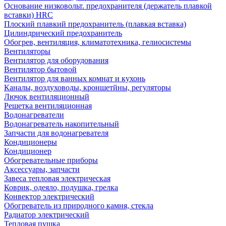
Основание низковольт. предохранителя (держатель плавкой
вставки) HRC
Плоский плавкий предохранитель (плавкая вставка)
Цилиндрический предохранитель
Обогрев, вентиляция, климатотехника, гелиосистемы
Вентиляторы
Вентилятор для оборудования
Вентилятор бытовой
Вентилятор для ванных комнат и кухонь
Каналы, воздуховоды, кроншетйны, регуляторы
Лючок вентиляционный
Решетка вентиляционная
Водонагреватели
Водонагреватель накопительный
Запчасти для водонагревателя
Кондиционеры
Кондиционер
Обогревательные приборы
Аксессуары, запчасти
Завеса тепловая электрическая
Коврик, одеяло, подушка, грелка
Конвектор электрический
Обогреватель из природного камня, стекла
Радиатор электрический
Тепловая пушка