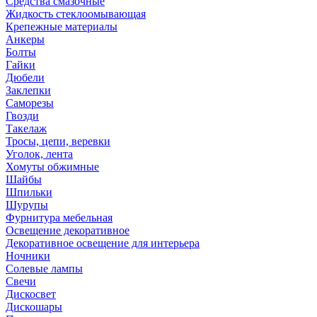
Средства смазочные
Жидкость стеклоомывающая
Крепежные материалы
Анкеры
Болты
Гайки
Дюбели
Заклепки
Саморезы
Гвозди
Такелаж
Тросы, цепи, веревки
Уголок, лента
Хомуты обжимные
Шайбы
Шпильки
Шурупы
Фурнитура мебельная
Освещение декоративное
Декоративное освещение для интерьера
Ночники
Солевые лампы
Свечи
Дискосвет
Дискошары