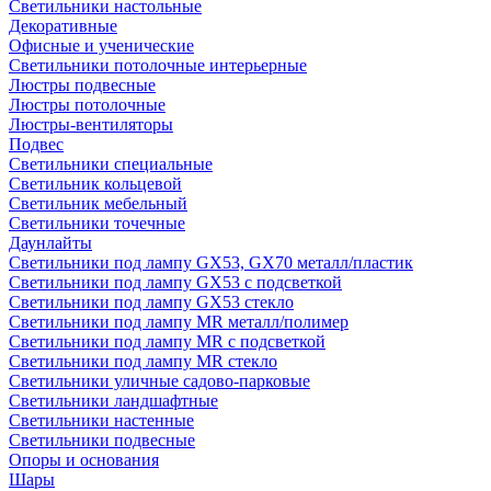
Светильники настольные
Декоративные
Офисные и ученические
Светильники потолочные интерьерные
Люстры подвесные
Люстры потолочные
Люстры-вентиляторы
Подвес
Светильники специальные
Светильник кольцевой
Светильник мебельный
Светильники точечные
Даунлайты
Светильники под лампу GX53, GX70 металл/пластик
Светильники под лампу GX53 с подсветкой
Светильники под лампу GX53 стекло
Светильники под лампу MR металл/полимер
Светильники под лампу MR с подсветкой
Светильники под лампу MR стекло
Светильники уличные садово-парковые
Светильники ландшафтные
Светильники настенные
Светильники подвесные
Опоры и основания
Шары