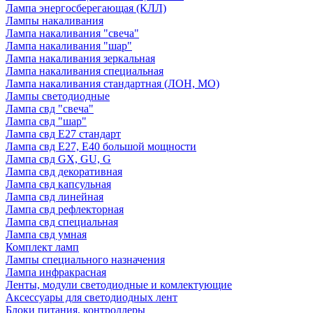
Лампа энергосберегающая (КЛЛ)
Лампы накаливания
Лампа накаливания "свеча"
Лампа накаливания "шар"
Лампа накаливания зеркальная
Лампа накаливания специальная
Лампа накаливания стандартная (ЛОН, МО)
Лампы светодиодные
Лампа свд "свеча"
Лампа свд "шар"
Лампа свд E27 стандарт
Лампа свд E27, Е40 большой мощности
Лампа свд GX, GU, G
Лампа свд декоративная
Лампа свд капсульная
Лампа свд линейная
Лампа свд рефлекторная
Лампа свд специальная
Лампа свд умная
Комплект ламп
Лампы специального назначения
Лампа инфракрасная
Ленты, модули светодиодные и комлектующие
Аксессуары для светодиодных лент
Блоки питания, контроллеры