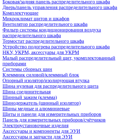
Боковая/задняя панель распределительного шкафа
Дверь/панель управления распределительного шкафа
Комплектующие
Микроклимат щитов и шкафов
Вентилятор распределительного шкафа
Фильтр системы кондиционирования воздуха
распределительного шкафа
Термостат распределительного шкафа
Устройство подогрева распределительного шкафа
НКУ, УКРМ, аксессуары для УКРМ
Малый распределительный щит, укомплектованный
приборами
Системы сборных шин
Клеммник силовой/клеммный блок
Опорный изолятор/изолирующая втулка
Шина нулевая для распределительного щита
Шина соединительная
Шинный зажим (клемма)
Шинодержатель (шинный изолятор)
Шины медные и алюминиевые
Щиты и панели для измерительных приборов
Панель для измерительных приборов/счётчиков
Электроустановочные изделия
Аксессуары и компоненты для ЭУИ
Аксессуары и запчасти для ЭУИ