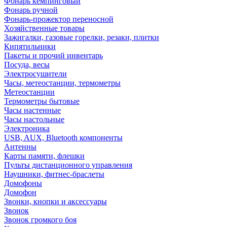
Фонарь кемпинговый
Фонарь ручной
Фонарь-прожектор переносной
Хозяйственные товары
Зажигалки, газовые горелки, резаки, плитки
Кипятильники
Пакеты и прочий инвентарь
Посуда, весы
Электросушители
Часы, метеостанции, термометры
Метеостанции
Термометры бытовые
Часы настенные
Часы настольные
Электроника
USB, AUX, Bluetooth компоненты
Антенны
Карты памяти, флешки
Пульты дистанционного управления
Наушники, фитнес-браслеты
Домофоны
Домофон
Звонки, кнопки и аксессуары
Звонок
Звонок громкого боя