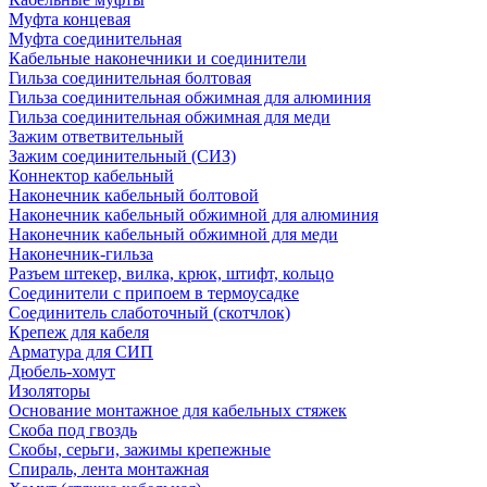
Муфта концевая
Муфта соединительная
Кабельные наконечники и соединители
Гильза соединительная болтовая
Гильза соединительная обжимная для алюминия
Гильза соединительная обжимная для меди
Зажим ответвительный
Зажим соединительный (СИЗ)
Коннектор кабельный
Наконечник кабельный болтовой
Наконечник кабельный обжимной для алюминия
Наконечник кабельный обжимной для меди
Наконечник-гильза
Разъем штекер, вилка, крюк, штифт, кольцо
Соединители с припоем в термоусадке
Соединитель слаботочный (скотчлок)
Крепеж для кабеля
Арматура для СИП
Дюбель-хомут
Изоляторы
Основание монтажное для кабельных стяжек
Скоба под гвоздь
Скобы, серьги, зажимы крепежные
Спираль, лента монтажная