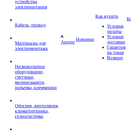
устройства
электропитания
Как купить
К
Кабель, провод
Условия
оплаты
Условия
Новинки
Акции
доставки
Материалы для
Гарантия
электромонтажа
на товар
Возврат
Низковольтное
оборудование,
счетчики,
молниезащита,
разъемы, клеммники
Обогрев, вентиляция,
климатотехника,
гелиосистемы