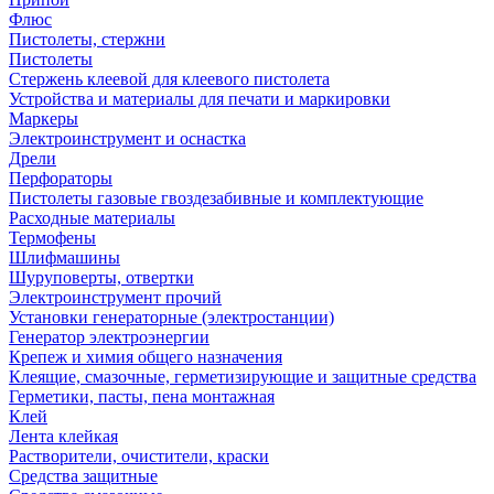
Флюс
Пистолеты, стержни
Пистолеты
Стержень клеевой для клеевого пистолета
Устройства и материалы для печати и маркировки
Маркеры
Электроинструмент и оснастка
Дрели
Перфораторы
Пистолеты газовые гвоздезабивные и комплектующие
Расходные материалы
Термофены
Шлифмашины
Шуруповерты, отвертки
Электроинструмент прочий
Установки генераторные (электростанции)
Генератор электроэнергии
Крепеж и химия общего назначения
Клеящие, смазочные, герметизирующие и защитные средства
Герметики, пасты, пена монтажная
Клей
Лента клейкая
Растворители, очистители, краски
Средства защитные