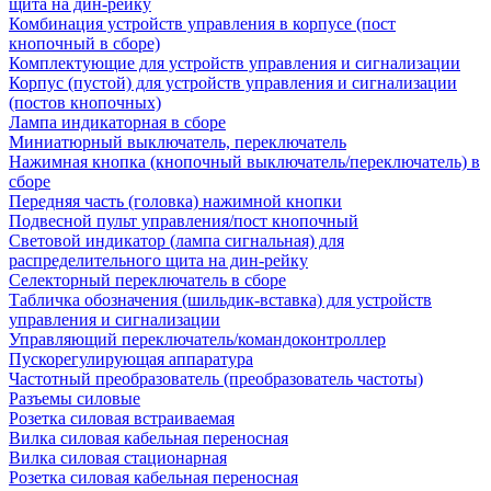
щита на дин-рейку
Комбинация устройств управления в корпусе (пост
кнопочный в сборе)
Комплектующие для устройств управления и сигнализации
Корпус (пустой) для устройств управления и сигнализации
(постов кнопочных)
Лампа индикаторная в сборе
Миниатюрный выключатель, переключатель
Нажимная кнопка (кнопочный выключатель/переключатель) в
сборе
Передняя часть (головка) нажимной кнопки
Подвесной пульт управления/пост кнопочный
Световой индикатор (лампа сигнальная) для
распределительного щита на дин-рейку
Селекторный переключатель в сборе
Табличка обозначения (шильдик-вставка) для устройств
управления и сигнализации
Управляющий переключатель/командоконтроллер
Пускорегулирующая аппаратура
Частотный преобразователь (преобразователь частоты)
Разъемы силовые
Розетка силовая встраиваемая
Вилка силовая кабельная переносная
Вилка силовая стационарная
Розетка силовая кабельная переносная