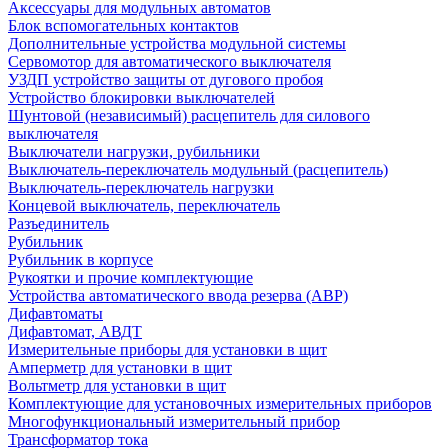
Аксессуары для модульных автоматов
Блок вспомогательных контактов
Дополнительные устройства модульной системы
Сервомотор для автоматического выключателя
УЗДП устройство защиты от дугового пробоя
Устройство блокировки выключателей
Шунтовой (независимый) расцепитель для силового
выключателя
Выключатели нагрузки, рубильники
Выключатель-переключатель модульный (расцепитель)
Выключатель-переключатель нагрузки
Концевой выключатель, переключатель
Разъединитель
Рубильник
Рубильник в корпусе
Рукоятки и прочие комплектующие
Устройства автоматического ввода резерва (АВР)
Дифавтоматы
Дифавтомат, АВДТ
Измерительные приборы для установки в щит
Амперметр для установки в щит
Вольтметр для установки в щит
Комплектующие для установочных измерительных приборов
Многофункциональный измерительный прибор
Трансформатор тока