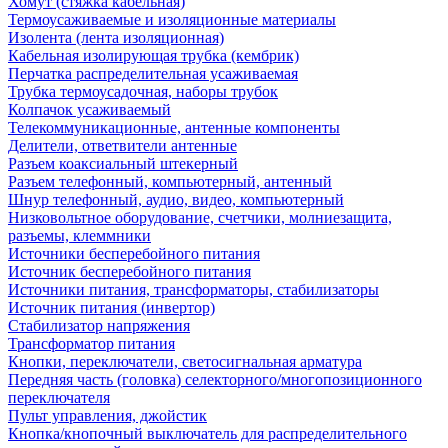
Хомут (стяжка кабельная)
Термоусаживаемые и изоляционные материалы
Изолента (лента изоляционная)
Кабельная изолирующая трубка (кембрик)
Перчатка распределительная усаживаемая
Трубка термоусадочная, наборы трубок
Колпачок усаживаемый
Телекоммуникационные, антенные компоненты
Делители, ответвители антенные
Разъем коаксиальный штекерный
Разъем телефонный, компьютерный, антенный
Шнур телефонный, аудио, видео, компьютерный
Низковольтное оборудование, счетчики, молниезащита,
разъемы, клеммники
Источники бесперебойного питания
Источник бесперебойного питания
Источники питания, трансформаторы, стабилизаторы
Источник питания (инвертор)
Стабилизатор напряжения
Трансформатор питания
Кнопки, переключатели, светосигнальная арматура
Передняя часть (головка) селекторного/многопозиционного
переключателя
Пульт управления, джойстик
Кнопка/кнопочный выключатель для распределительного