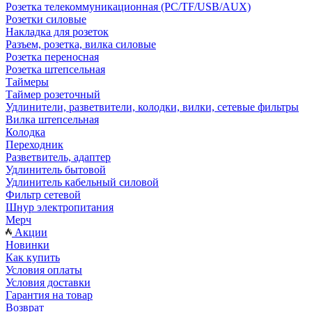
Розетка телекоммуникационная (PC/TF/USB/AUX)
Розетки силовые
Накладка для розеток
Разъем, розетка, вилка силовые
Розетка переносная
Розетка штепсельная
Таймеры
Таймер розеточный
Удлинители, разветвители, колодки, вилки, сетевые фильтры
Вилка штепсельная
Колодка
Переходник
Разветвитель, адаптер
Удлинитель бытовой
Удлинитель кабельный силовой
Фильтр сетевой
Шнур электропитания
Мерч
Акции
Новинки
Как купить
Условия оплаты
Условия доставки
Гарантия на товар
Возврат