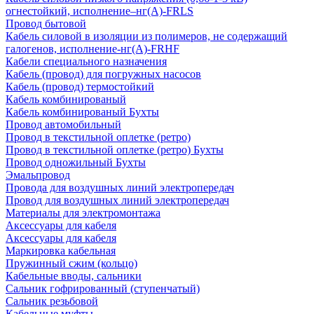
огнестойкий, исполнение–нг(А)-FRLS
Провод бытовой
Кабель силовой в изоляции из полимеров, не содержащий
галогенов, исполнение-нг(А)-FRHF
Кабели специального назначения
Кабель (провод) для погружных насосов
Кабель (провод) термостойкий
Кабель комбинированый
Кабель комбинированый Бухты
Провод автомобильный
Провод в текстильной оплетке (ретро)
Провод в текстильной оплетке (ретро) Бухты
Провод одножильный Бухты
Эмальпровод
Провода для воздушных линий электропередач
Провод для воздушных линий электропередач
Материалы для электромонтажа
Аксессуары для кабеля
Аксессуары для кабеля
Маркировка кабельная
Пружинный сжим (кольцо)
Кабельные вводы, сальники
Сальник гофрированный (ступенчатый)
Сальник резьбовой
Кабельные муфты