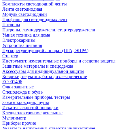
Комплекты светодиодной ленты
Лента светодиодная
Модуль светодиодный
Профиль для светодиодных лент
Патроны
Патроны, ламподержатели, стартеродержатели
Умная техника для дома
Электрокарнизы
Устройства питания
Пускорегулирующий аппарат (ПРА, ЭПРА)
Стартер
Инструмент, измерительные приборы и средства защиты
Защитные материалы и спецодежда
Аксессуары для индивидуальной защиты
Коврики, перчатки, боты диэлектрические
EC001496
Очки защитные
Спецодежда и обувь
Измерительные приборы, тестеры
Зажим-крокодил, щупы
Искатель скрытой проводки
Клещи электроизмерительные
Мультиметр
Приборы прочие
Указатель напряжения, отвертка индикаторная