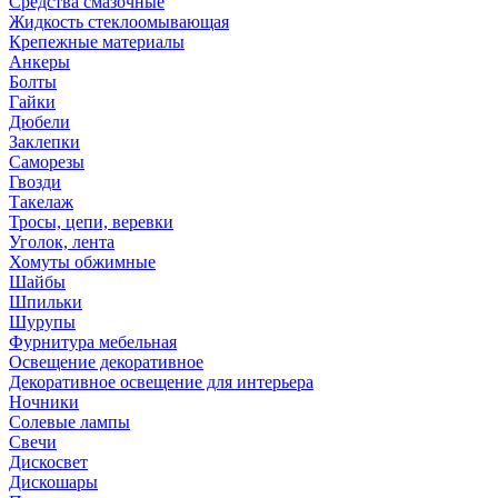
Средства смазочные
Жидкость стеклоомывающая
Крепежные материалы
Анкеры
Болты
Гайки
Дюбели
Заклепки
Саморезы
Гвозди
Такелаж
Тросы, цепи, веревки
Уголок, лента
Хомуты обжимные
Шайбы
Шпильки
Шурупы
Фурнитура мебельная
Освещение декоративное
Декоративное освещение для интерьера
Ночники
Солевые лампы
Свечи
Дискосвет
Дискошары