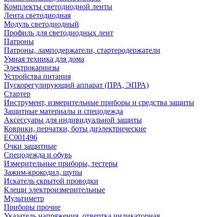
Комплекты светодиодной ленты
Лента светодиодная
Модуль светодиодный
Профиль для светодиодных лент
Патроны
Патроны, ламподержатели, стартеродержатели
Умная техника для дома
Электрокарнизы
Устройства питания
Пускорегулирующий аппарат (ПРА, ЭПРА)
Стартер
Инструмент, измерительные приборы и средства защиты
Защитные материалы и спецодежда
Аксессуары для индивидуальной защиты
Коврики, перчатки, боты диэлектрические
EC001496
Очки защитные
Спецодежда и обувь
Измерительные приборы, тестеры
Зажим-крокодил, щупы
Искатель скрытой проводки
Клещи электроизмерительные
Мультиметр
Приборы прочие
Указатель напряжения, отвертка индикаторная