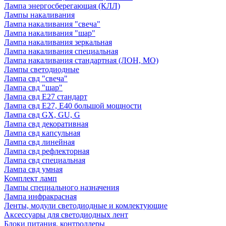
Лампа энергосберегающая (КЛЛ)
Лампы накаливания
Лампа накаливания "свеча"
Лампа накаливания "шар"
Лампа накаливания зеркальная
Лампа накаливания специальная
Лампа накаливания стандартная (ЛОН, МО)
Лампы светодиодные
Лампа свд "свеча"
Лампа свд "шар"
Лампа свд E27 стандарт
Лампа свд E27, Е40 большой мощности
Лампа свд GX, GU, G
Лампа свд декоративная
Лампа свд капсульная
Лампа свд линейная
Лампа свд рефлекторная
Лампа свд специальная
Лампа свд умная
Комплект ламп
Лампы специального назначения
Лампа инфракрасная
Ленты, модули светодиодные и комлектующие
Аксессуары для светодиодных лент
Блоки питания, контроллеры