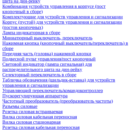
щита на дин-рейку
Комбинация устройств управления в корпусе (пост
кнопочный в сборе)
Комплектующие для устройств управления и сигнализации
Корпус (пустой) для устройств управления и сигнализации
(постов кнопочных)
Лампа индикаторная в сборе
Миниатюрный выключатель, переключатель
Нажимная кнопка (кнопочный выключатель/переключатель) в
сборе
Передняя часть (головка) нажимной кнопки
Подвесной пульт управления/пост кнопочный
Световой индикатор (лампа сигнальная) для
распределительного щита на дин-рейку
Селекторный переключатель в сборе
Табличка обозначения (шильдик-вставка) для устройств
управления и сигнализации
Управляющий переключатель/командоконтроллер
Пускорегулирующая аппаратура
Частотный преобразователь (преобразователь частоты)
Разъемы силовые
Розетка силовая встраиваемая
Вилка силовая кабельная переносная
Вилка силовая стационарная
Розетка силовая кабельная переносная