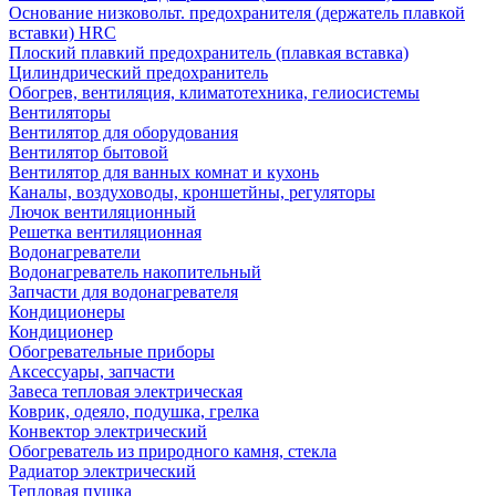
Основание низковольт. предохранителя (держатель плавкой
вставки) HRC
Плоский плавкий предохранитель (плавкая вставка)
Цилиндрический предохранитель
Обогрев, вентиляция, климатотехника, гелиосистемы
Вентиляторы
Вентилятор для оборудования
Вентилятор бытовой
Вентилятор для ванных комнат и кухонь
Каналы, воздуховоды, кроншетйны, регуляторы
Лючок вентиляционный
Решетка вентиляционная
Водонагреватели
Водонагреватель накопительный
Запчасти для водонагревателя
Кондиционеры
Кондиционер
Обогревательные приборы
Аксессуары, запчасти
Завеса тепловая электрическая
Коврик, одеяло, подушка, грелка
Конвектор электрический
Обогреватель из природного камня, стекла
Радиатор электрический
Тепловая пушка