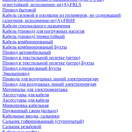
огнестойкий, исполнение–нг(А)-FRLS
Провод бытовой
Кабель силовой в изоляции из полимеров, не содержащий
галогенов, исполнение-нг(А)-FRHF
Кабели специального назначения
Кабель (провод) для погружных насосов
Кабель (провод) термостойкий
Кабель комбинированый
Кабель комбинированый Бухты
Провод автомобильный
Провод в текстильной оплетке (ретро)
Провод в текстильной оплетке (ретро) Бухты
Провод одножильный Бухты
Эмальпровод
Провода для воздушных линий электропередач
Провод для воздушных линий электропередач
Материалы для электромонтажа
Аксессуары для кабеля
Аксессуары для кабеля
Маркировка кабельная
Пружинный сжим (кольцо)
Кабельные вводы, сальники
Сальник гофрированный (ступенчатый)
Сальник резьбовой
Кабельные муфты