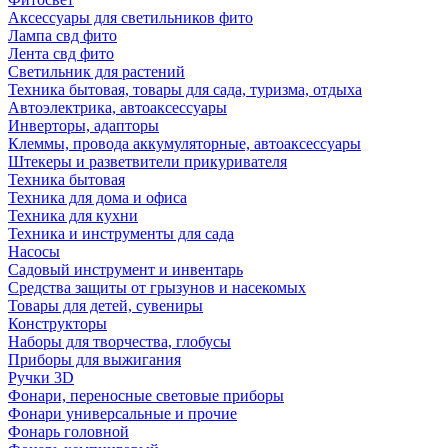
Аксессуары для светильников фито
Лампа свд фито
Лента свд фито
Светильник для растений
Техника бытовая, товары для сада, туризма, отдыха
Автоэлектрика, автоаксессуары
Инверторы, адапторы
Клеммы, провода аккумуляторные, автоаксессуары
Штекеры и разветвители прикуривателя
Техника бытовая
Техника для дома и офиса
Техника для кухни
Техника и инструменты для сада
Насосы
Садовый инструмент и инвентарь
Средства защиты от грызунов и насекомых
Товары для детей, сувениры
Конструкторы
Наборы для творчества, глобусы
Приборы для выжигания
Ручки 3D
Фонари, переносные световые приборы
Фонари универсальные и прочие
Фонарь головной