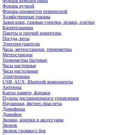
Фонарь кемпинговый
Фонарь ручной
Фонарь-прожектор переносной
Хозяйственные товары
Зажигалки, газовые горелки, резаки, плитки
Кипятильники
Пакеты и прочий инвентарь
Посуда, весы
Электросушители
Часы, метеостанции, термометры
Метеостанции
Термометры бытовые
Часы настенные
Часы настольные
Электроника
USB, AUX, Bluetooth компоненты
Антенны
Карты памяти, флешки
Пульты дистанционного управления
Наушники, фитнес-браслеты
Домофоны
Домофон
Звонки, кнопки и аксессуары
Звонок
Звонок громкого боя