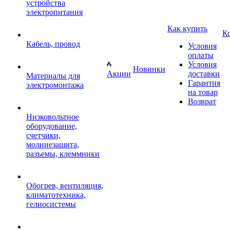
устройства
электропитания
Как купить
К
Кабель, провод
Условия
оплаты
Условия
Новинки
Акции
доставки
Материалы для
Гарантия
электромонтажа
на товар
Возврат
Низковольтное
оборудование,
счетчики,
молниезащита,
разъемы, клеммники
Обогрев, вентиляция,
климатотехника,
гелиосистемы