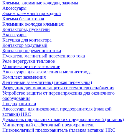
Клеммы, клеммные колодки, зажимы
Аксессуары
Зажим клеммный проходной
Клемма безвинтовая
Клеммник (колодка клеммная)
Контакторы, пускатели
Аксессуары
Катушка для контактора
Контактор модульный
Контактор переменного тока
Пускатель магнитный переменного тока
Реле перегрузки тепловое
Молниезащита и заземление
Аксессуары для заземления и молниеотвода
Комплект заземления
Ленточный заземлитель (гибкая перемычка)
Разрядник для молниезащиты систем энергоснабжения
Устройство защиты от перенапряжения для оконечного
оборудования
Предохранители
Аксессуары для низковольт. предохранителя (плавкой
вставки) HRC
Держатель продольных плавких предохранителей (вставок)
Миниатюрный слаботочный предохранитель
Низковольтный предохранитель (плавкая вставка) HRC