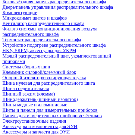
Боковая/задняя панель распределительного шкафа
Дверь/панель управления распределительного шкафа
Комплектующие
Микроклимат щитов и шкафов
Вентилятор распределительного шкафа
Фильтр системы кондиционирования воздуха
распределительного шкафа
Термостат распределительного шкафа
Устройство подогрева распределительного шкафа
НКУ, УКРМ, аксессуары для УКРМ
Малый распределительный щит, укомплектованный
приборами
Системы сборных шин
Клеммник силовой/клеммный блок
Опорный изолятор/изолирующая втулка
Шина нулевая для распределительного щита
Шина соединительная
Шинный зажим (клемма)
Шинодержатель (шинный изолятор)
Шины медные и алюминиевые
Щиты и панели для измерительных приборов
Панель для измерительных приборов/счётчиков
Электроустановочные изделия
Аксессуары и компоненты для ЭУИ
Аксессуары и запчасти для ЭУИ