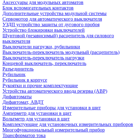
Аксессуары для модульных автоматов
Блок вспомогательных контактов
Дополнительные устройства модульной системы
Сервомотор для автоматического выключателя
УЗДП устройство защиты от дугового пробоя
Устройство блокировки выключателей
Шунтовой (независимый) расцепитель для силового
выключателя
Выключатели нагрузки, рубильники
Выключатель-переключатель модульный (расцепитель)
Выключатель-переключатель нагрузки
Концевой выключатель, переключатель
Разъединитель
Рубильник
Рубильник в корпусе
Рукоятки и прочие комплектующие
Устройства автоматического ввода резерва (АВР)
Дифавтоматы
Дифавтомат, АВДТ
Измерительные приборы для установки в щит
Амперметр для установки в щит
Вольтметр для установки в щит
Комплектующие для установочных измерительных приборов
Многофункциональный измерительный прибор
Трансформатор тока