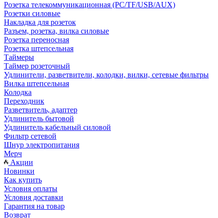
Розетка телекоммуникационная (PC/TF/USB/AUX)
Розетки силовые
Накладка для розеток
Разъем, розетка, вилка силовые
Розетка переносная
Розетка штепсельная
Таймеры
Таймер розеточный
Удлинители, разветвители, колодки, вилки, сетевые фильтры
Вилка штепсельная
Колодка
Переходник
Разветвитель, адаптер
Удлинитель бытовой
Удлинитель кабельный силовой
Фильтр сетевой
Шнур электропитания
Мерч
Акции
Новинки
Как купить
Условия оплаты
Условия доставки
Гарантия на товар
Возврат