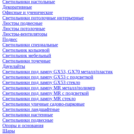
Светильники настольные
Декоративные
Офисные и ученические
Светильники потолочные интерьерные
Люстры подвесные
Люстры потолочные
Люстры-вентиляторы
Подвес
Светильники специальные
Светильник кольцевой
Светильник мебельный
Светильники точечные
Даунлайты
Светильники под лампу GX53, GX70 металл/пластик
Светильники под лампу GX53 с подсветкой
Светильники под лампу GX53 стекло
Светильники под лампу MR металл/полимер
Светильники под лампу MR с подсветкой
Светильники под лампу MR стекло
Светильники уличные садово-парковые
Светильники ландшафтные
Светильники настенные
Светильники подвесные
Опоры и основания
Шары