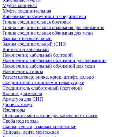
Муфта концевая
Муфта соединительная
Кабельные наконечники и соединители
Гильза соединительная болтовая
Гильза соединительная обжимная для алюминия
Гильза соединительная обжимная для меди
Зажим ответвительный
Зажим соединительный (СИЗ)
Коннектор кабельный
Наконечник кабельный болтовой
Наконечник кабельный обжимной для алюминия
Наконечник кабельный обжимной для меди
Наконечник-гильза
Разъем штекер, вилка, крюк, штифт, кольцо
Соединители с припоем в термоусадке
Соединитель слаботочный (скотчлок)
Крепеж для кабеля
Арматура для СИП
Дюбель-хомут
Изоляторы
Основание монтажное для кабельных стяжек
Скоба под гвоздь
Скобы, серьги, зажимы крепежные
Спираль, лента монтажная