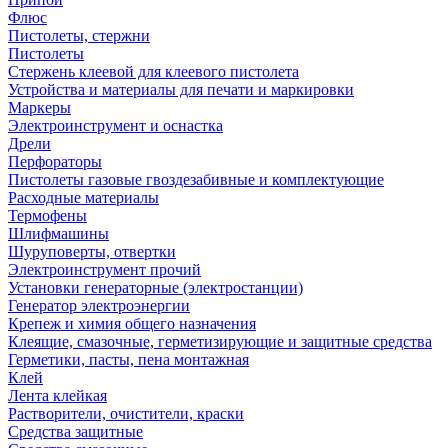
Флюс
Пистолеты, стержни
Пистолеты
Стержень клеевой для клеевого пистолета
Устройства и материалы для печати и маркировки
Маркеры
Электроинструмент и оснастка
Дрели
Перфораторы
Пистолеты газовые гвоздезабивные и комплектующие
Расходные материалы
Термофены
Шлифмашины
Шуруповерты, отвертки
Электроинструмент прочий
Установки генераторные (электростанции)
Генератор электроэнергии
Крепеж и химия общего назначения
Клеящие, смазочные, герметизирующие и защитные средства
Герметики, пасты, пена монтажная
Клей
Лента клейкая
Растворители, очистители, краски
Средства защитные