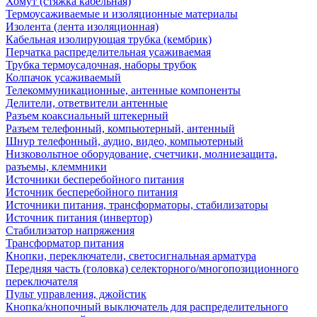
Хомут (стяжка кабельная)
Термоусаживаемые и изоляционные материалы
Изолента (лента изоляционная)
Кабельная изолирующая трубка (кембрик)
Перчатка распределительная усаживаемая
Трубка термоусадочная, наборы трубок
Колпачок усаживаемый
Телекоммуникационные, антенные компоненты
Делители, ответвители антенные
Разъем коаксиальный штекерный
Разъем телефонный, компьютерный, антенный
Шнур телефонный, аудио, видео, компьютерный
Низковольтное оборудование, счетчики, молниезащита,
разъемы, клеммники
Источники бесперебойного питания
Источник бесперебойного питания
Источники питания, трансформаторы, стабилизаторы
Источник питания (инвертор)
Стабилизатор напряжения
Трансформатор питания
Кнопки, переключатели, светосигнальная арматура
Передняя часть (головка) селекторного/многопозиционного
переключателя
Пульт управления, джойстик
Кнопка/кнопочный выключатель для распределительного