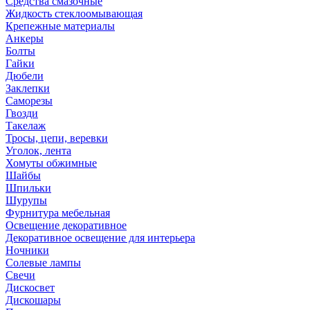
Средства смазочные
Жидкость стеклоомывающая
Крепежные материалы
Анкеры
Болты
Гайки
Дюбели
Заклепки
Саморезы
Гвозди
Такелаж
Тросы, цепи, веревки
Уголок, лента
Хомуты обжимные
Шайбы
Шпильки
Шурупы
Фурнитура мебельная
Освещение декоративное
Декоративное освещение для интерьера
Ночники
Солевые лампы
Свечи
Дискосвет
Дискошары