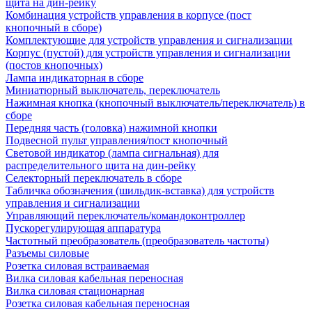
щита на дин-рейку
Комбинация устройств управления в корпусе (пост
кнопочный в сборе)
Комплектующие для устройств управления и сигнализации
Корпус (пустой) для устройств управления и сигнализации
(постов кнопочных)
Лампа индикаторная в сборе
Миниатюрный выключатель, переключатель
Нажимная кнопка (кнопочный выключатель/переключатель) в
сборе
Передняя часть (головка) нажимной кнопки
Подвесной пульт управления/пост кнопочный
Световой индикатор (лампа сигнальная) для
распределительного щита на дин-рейку
Селекторный переключатель в сборе
Табличка обозначения (шильдик-вставка) для устройств
управления и сигнализации
Управляющий переключатель/командоконтроллер
Пускорегулирующая аппаратура
Частотный преобразователь (преобразователь частоты)
Разъемы силовые
Розетка силовая встраиваемая
Вилка силовая кабельная переносная
Вилка силовая стационарная
Розетка силовая кабельная переносная