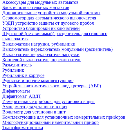
Аксессуары для модульных автоматов
Блок вспомогательных контактов
Дополнительные устройства модульной системы
Сервомотор для автоматического выключателя
УЗДП устройство защиты от дугового пробоя
Устройство блокировки выключателей
Шунтовой (независимый) расцепитель для силового
выключателя
Выключатели нагрузки, рубильники
Выключатель-переключатель модульный (расцепитель)
Выключатель-переключатель нагрузки
Концевой выключатель, переключатель
Разъединитель
Рубильник
Рубильник в корпусе
Рукоятки и прочие комплектующие
Устройства автоматического ввода резерва (АВР)
Дифавтоматы
Дифавтомат, АВДТ
Измерительные приборы для установки в щит
Амперметр для установки в щит
Вольтметр для установки в щит
Комплектующие для установочных измерительных приборов
Многофункциональный измерительный прибор
Трансформатор тока