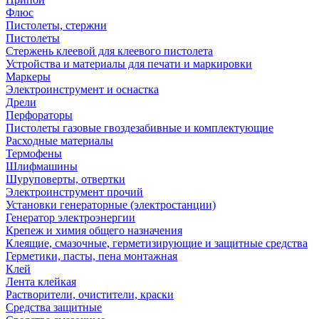
Флюс
Пистолеты, стержни
Пистолеты
Стержень клеевой для клеевого пистолета
Устройства и материалы для печати и маркировки
Маркеры
Электроинструмент и оснастка
Дрели
Перфораторы
Пистолеты газовые гвоздезабивные и комплектующие
Расходные материалы
Термофены
Шлифмашины
Шуруповерты, отвертки
Электроинструмент прочий
Установки генераторные (электростанции)
Генератор электроэнергии
Крепеж и химия общего назначения
Клеящие, смазочные, герметизирующие и защитные средства
Герметики, пасты, пена монтажная
Клей
Лента клейкая
Растворители, очистители, краски
Средства защитные