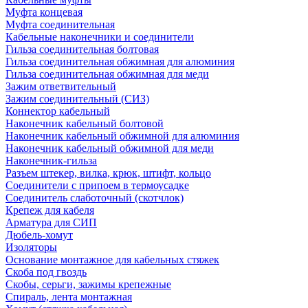
Муфта концевая
Муфта соединительная
Кабельные наконечники и соединители
Гильза соединительная болтовая
Гильза соединительная обжимная для алюминия
Гильза соединительная обжимная для меди
Зажим ответвительный
Зажим соединительный (СИЗ)
Коннектор кабельный
Наконечник кабельный болтовой
Наконечник кабельный обжимной для алюминия
Наконечник кабельный обжимной для меди
Наконечник-гильза
Разъем штекер, вилка, крюк, штифт, кольцо
Соединители с припоем в термоусадке
Соединитель слаботочный (скотчлок)
Крепеж для кабеля
Арматура для СИП
Дюбель-хомут
Изоляторы
Основание монтажное для кабельных стяжек
Скоба под гвоздь
Скобы, серьги, зажимы крепежные
Спираль, лента монтажная