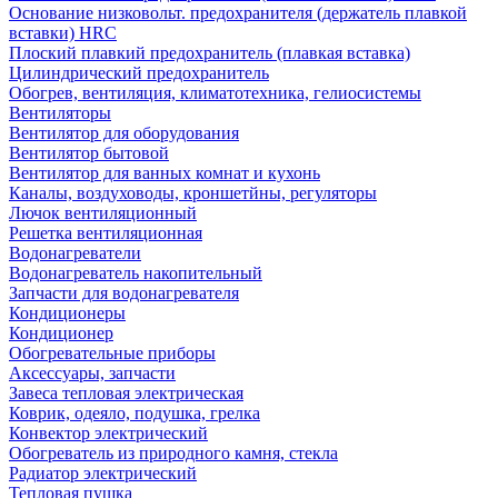
Основание низковольт. предохранителя (держатель плавкой
вставки) HRC
Плоский плавкий предохранитель (плавкая вставка)
Цилиндрический предохранитель
Обогрев, вентиляция, климатотехника, гелиосистемы
Вентиляторы
Вентилятор для оборудования
Вентилятор бытовой
Вентилятор для ванных комнат и кухонь
Каналы, воздуховоды, кроншетйны, регуляторы
Лючок вентиляционный
Решетка вентиляционная
Водонагреватели
Водонагреватель накопительный
Запчасти для водонагревателя
Кондиционеры
Кондиционер
Обогревательные приборы
Аксессуары, запчасти
Завеса тепловая электрическая
Коврик, одеяло, подушка, грелка
Конвектор электрический
Обогреватель из природного камня, стекла
Радиатор электрический
Тепловая пушка