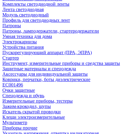
Комплекты светодиодной ленты
Лента светодиодная
Модуль светодиодный
Профиль для светодиодных лент
Патроны
Патроны, ламподержатели, стартеродержатели
Умная техника для дома
Электрокарнизы
Устройства питания
Пускорегулирующий аппарат (ПРА, ЭПРА)
Стартер
Инструмент, измерительные приборы и средства защиты
Защитные материалы и спецодежда
Аксессуары для индивидуальной защиты
Коврики, перчатки, боты диэлектрические
EC001496
Очки защитные
Спецодежда и обувь
Измерительные приборы, тестеры
Зажим-крокодил, щупы
Искатель скрытой проводки
Клещи электроизмерительные
Мультиметр
Приборы прочие
Указатель напряжения, отвертка индикаторная