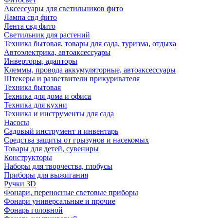
Аксессуары для светильников фито
Лампа свд фито
Лента свд фито
Светильник для растений
Техника бытовая, товары для сада, туризма, отдыха
Автоэлектрика, автоаксессуары
Инверторы, адапторы
Клеммы, провода аккумуляторные, автоаксессуары
Штекеры и разветвители прикуривателя
Техника бытовая
Техника для дома и офиса
Техника для кухни
Техника и инструменты для сада
Насосы
Садовый инструмент и инвентарь
Средства защиты от грызунов и насекомых
Товары для детей, сувениры
Конструкторы
Наборы для творчества, глобусы
Приборы для выжигания
Ручки 3D
Фонари, переносные световые приборы
Фонари универсальные и прочие
Фонарь головной