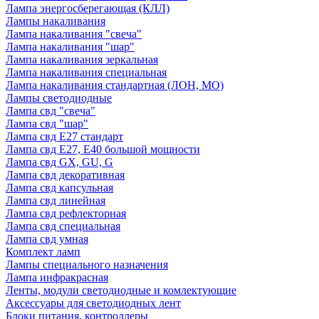
Лампа энергосберегающая (КЛЛ)
Лампы накаливания
Лампа накаливания "свеча"
Лампа накаливания "шар"
Лампа накаливания зеркальная
Лампа накаливания специальная
Лампа накаливания стандартная (ЛОН, МО)
Лампы светодиодные
Лампа свд "свеча"
Лампа свд "шар"
Лампа свд E27 стандарт
Лампа свд E27, Е40 большой мощности
Лампа свд GX, GU, G
Лампа свд декоративная
Лампа свд капсульная
Лампа свд линейная
Лампа свд рефлекторная
Лампа свд специальная
Лампа свд умная
Комплект ламп
Лампы специального назначения
Лампа инфракрасная
Ленты, модули светодиодные и комлектующие
Аксессуары для светодиодных лент
Блоки питания, контроллеры