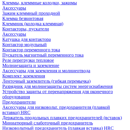
Клеммы, клеммные колодки, зажимы
Аксессуары
Зажим клеммный проходной
Клемма безвинтовая
Клеммник (колодка клеммная)
Контакторы, пускатели
Аксессуары
Катушка для контактора
Контактор модульный
Контактор переменного тока
Пускатель магнитный переменного тока
Реле перегрузки тепловое
Молниезащита и заземление
Аксессуары для заземления и молниеотвода
Комплект заземления
Ленточный заземлитель (гибкая перемычка)
Разрядник для молниезащиты систем энергоснабжения
Устройство защиты от перенапряжения для оконечного
оборудования
Предохранители
Аксессуары для низковольт. предохранителя (плавкой
вставки) HRC
Держатель продольных плавких предохранителей (вставок)
Миниатюрный слаботочный предохранитель
Низковольтный предохранитель (плавкая вставка) HRC