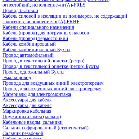
огнестойкий, исполнение–нг(А)-FRLS
Провод бытовой
Кабель силовой в изоляции из полимеров, не содержащий
галогенов, исполнение-нг(А)-FRHF
Кабели специального назначения
Кабель (провод) для погружных насосов
Кабель (провод) термостойкий
Кабель комбинированый
Кабель комбинированый Бухты
Провод автомобильный
Провод в текстильной оплетке (ретро)
Провод в текстильной оплетке (ретро) Бухты
Провод одножильный Бухты
Эмальпровод
Провода для воздушных линий электропередач
Провод для воздушных линий электропередач
Материалы для электромонтажа
Аксессуары для кабеля
Аксессуары для кабеля
Маркировка кабельная
Пружинный сжим (кольцо)
Кабельные вводы, сальники
Сальник гофрированный (ступенчатый)
Сальник резьбовой
Кабельные муфты