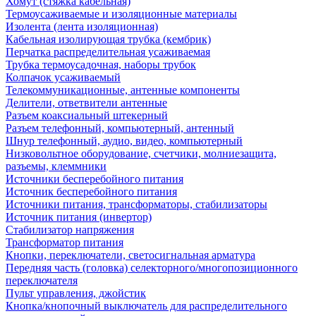
Хомут (стяжка кабельная)
Термоусаживаемые и изоляционные материалы
Изолента (лента изоляционная)
Кабельная изолирующая трубка (кембрик)
Перчатка распределительная усаживаемая
Трубка термоусадочная, наборы трубок
Колпачок усаживаемый
Телекоммуникационные, антенные компоненты
Делители, ответвители антенные
Разъем коаксиальный штекерный
Разъем телефонный, компьютерный, антенный
Шнур телефонный, аудио, видео, компьютерный
Низковольтное оборудование, счетчики, молниезащита,
разъемы, клеммники
Источники бесперебойного питания
Источник бесперебойного питания
Источники питания, трансформаторы, стабилизаторы
Источник питания (инвертор)
Стабилизатор напряжения
Трансформатор питания
Кнопки, переключатели, светосигнальная арматура
Передняя часть (головка) селекторного/многопозиционного
переключателя
Пульт управления, джойстик
Кнопка/кнопочный выключатель для распределительного