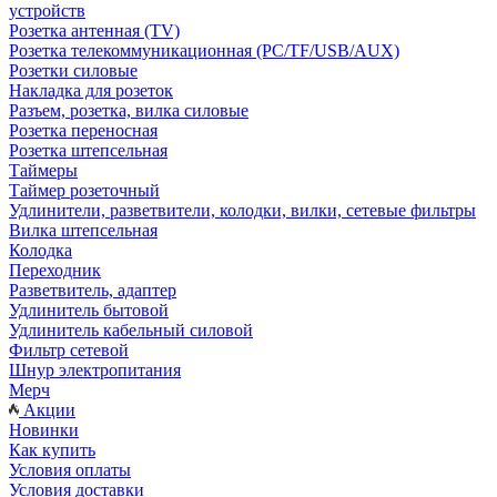
устройств
Розетка антенная (TV)
Розетка телекоммуникационная (PC/TF/USB/AUX)
Розетки силовые
Накладка для розеток
Разъем, розетка, вилка силовые
Розетка переносная
Розетка штепсельная
Таймеры
Таймер розеточный
Удлинители, разветвители, колодки, вилки, сетевые фильтры
Вилка штепсельная
Колодка
Переходник
Разветвитель, адаптер
Удлинитель бытовой
Удлинитель кабельный силовой
Фильтр сетевой
Шнур электропитания
Мерч
Акции
Новинки
Как купить
Условия оплаты
Условия доставки