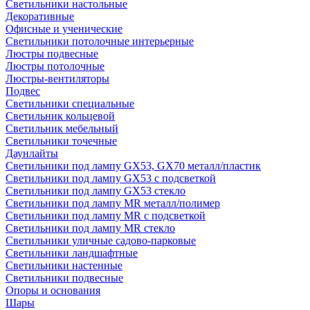
Светильники настольные
Декоративные
Офисные и ученические
Светильники потолочные интерьерные
Люстры подвесные
Люстры потолочные
Люстры-вентиляторы
Подвес
Светильники специальные
Светильник кольцевой
Светильник мебельный
Светильники точечные
Даунлайты
Светильники под лампу GX53, GX70 металл/пластик
Светильники под лампу GX53 с подсветкой
Светильники под лампу GX53 стекло
Светильники под лампу MR металл/полимер
Светильники под лампу MR с подсветкой
Светильники под лампу MR стекло
Светильники уличные садово-парковые
Светильники ландшафтные
Светильники настенные
Светильники подвесные
Опоры и основания
Шары