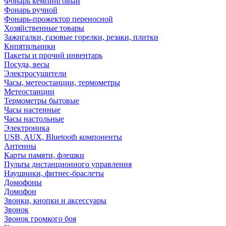
Фонарь кемпинговый
Фонарь ручной
Фонарь-прожектор переносной
Хозяйственные товары
Зажигалки, газовые горелки, резаки, плитки
Кипятильники
Пакеты и прочий инвентарь
Посуда, весы
Электросушители
Часы, метеостанции, термометры
Метеостанции
Термометры бытовые
Часы настенные
Часы настольные
Электроника
USB, AUX, Bluetooth компоненты
Антенны
Карты памяти, флешки
Пульты дистанционного управления
Наушники, фитнес-браслеты
Домофоны
Домофон
Звонки, кнопки и аксессуары
Звонок
Звонок громкого боя