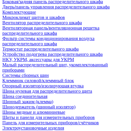
Боковая/задняя панель распределительного шкафа
Дверь/панель управления распределительного шкафа
Комплектующие
Микроклимат щитов и шкафов
Вентилятор распределительного шкафа
Вентиляторная панель/вентиляционная решетка
распределительного шкафа
Фильтр системы кондиционирования воздуха
распределительного шкафа
Термостат распределительного шкафа
Устройство подогрева распределительного шкафа
НКУ, УКРМ, аксессуары для УКРМ
Малый распределительный щит, укомплектованный
приборами
Системы сборных шин
Клеммник силовой/клеммный блок
Опорный изолятор/изолирующая втулка
Шина нулевая для распределительного щита
Шина соединительная
Шинный зажим (клемма)
Шинодержатель (шинный изолятор)
Шины медные и алюминиевые
Щиты и панели для измерительных приборов
Панель для измерительных приборов/счётчиков
Электроустановочные изделия