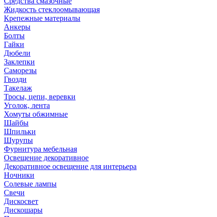
Средства смазочные
Жидкость стеклоомывающая
Крепежные материалы
Анкеры
Болты
Гайки
Дюбели
Заклепки
Саморезы
Гвозди
Такелаж
Тросы, цепи, веревки
Уголок, лента
Хомуты обжимные
Шайбы
Шпильки
Шурупы
Фурнитура мебельная
Освещение декоративное
Декоративное освещение для интерьера
Ночники
Солевые лампы
Свечи
Дискосвет
Дискошары