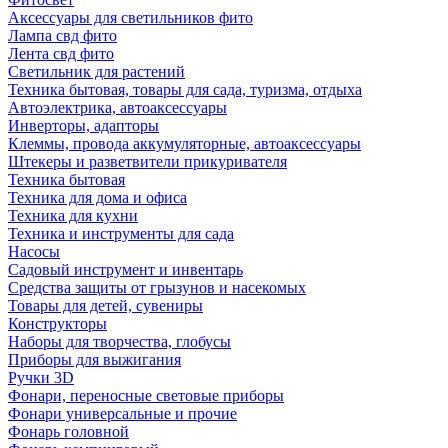
Аксессуары для светильников фито
Лампа свд фито
Лента свд фито
Светильник для растений
Техника бытовая, товары для сада, туризма, отдыха
Автоэлектрика, автоаксессуары
Инверторы, адапторы
Клеммы, провода аккумуляторные, автоаксессуары
Штекеры и разветвители прикуривателя
Техника бытовая
Техника для дома и офиса
Техника для кухни
Техника и инструменты для сада
Насосы
Садовый инструмент и инвентарь
Средства защиты от грызунов и насекомых
Товары для детей, сувениры
Конструкторы
Наборы для творчества, глобусы
Приборы для выжигания
Ручки 3D
Фонари, переносные световые приборы
Фонари универсальные и прочие
Фонарь головной