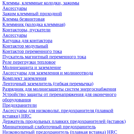
Клеммы, клеммные колодки, зажимы
Аксессуары
Зажим клеммный проходной
Клемма безвинтовая
Клеммник (колодка клеммная)
Контакторы, пускатели
Аксессуары
Катушка для контактора
Контактор модульный
Контактор переменного тока
Пускатель магнитный переменного тока
Реле перегрузки тепловое
Молниезащита и заземление
Аксессуары для заземления и молниеотвода
Комплект заземления
Ленточный заземлитель (гибкая перемычка)
Разрядник для молниезащиты систем энергоснабжения
Устройство защиты от перенапряжения для оконечного
оборудования
Предохранители
Аксессуары для низковольт. предохранителя (плавкой
вставки) HRC
Держатель продольных плавких предохранителей (вставок)
Миниатюрный слаботочный предохранитель
Низковольтный предохранитель (плавкая вставка) HRC