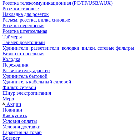
Розетка телекоммуникационная (PC/TF/USB/AUX)
Розетки силовые
Накладка для розеток
Разъем, розетка, вилка силовые
Розетка переносная
Розетка штепсельная
Таймеры
Таймер розеточный
Удлинители, разветвители, колодки, вилки, сетевые фильтры
Вилка штепсельная
Колодка
Переходник
Разветвитель, адаптер
Удлинитель бытовой
Удлинитель кабельный силовой
Фильтр сетевой
Шнур электропитания
Мерч
Акции
Новинки
Как купить
Условия оплаты
Условия доставки
Гарантия на товар
Возврат