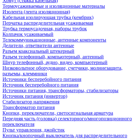
Хомут (стяжка кабельная)
Термоусаживаемые и изоляционные материалы
Изолента (лента изоляционная)
Кабельная изолирующая трубка (кембрик)
Перчатка распределительная усаживаемая
Трубка термоусадочная, наборы трубок
Колпачок усаживаемый
Телекоммуникационные, антенные компоненты
Делители, ответвители антенные
Разъем коаксиальный штекерный
Разъем телефонный, компьютерный, антенный
Шнур телефонный, аудио, видео, компьютерный
Низковольтное оборудование, счетчики, молниезащита,
разъемы, клеммники
Источники бесперебойного питания
Источник бесперебойного питания
Источники питания, трансформаторы, стабилизаторы
Источник питания (инвертор)
Стабилизатор напряжения
Трансформатор питания
Кнопки, переключатели, светосигнальная арматура
Передняя часть (головка) селекторного/многопозиционного
переключателя
Пульт управления, джойстик
Кнопка/кнопочный выключатель для распределительного