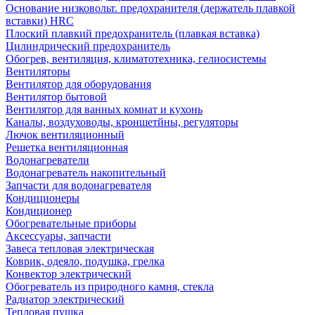
Основание низковольт. предохранителя (держатель плавкой
вставки) HRC
Плоский плавкий предохранитель (плавкая вставка)
Цилиндрический предохранитель
Обогрев, вентиляция, климатотехника, гелиосистемы
Вентиляторы
Вентилятор для оборудования
Вентилятор бытовой
Вентилятор для ванных комнат и кухонь
Каналы, воздуховоды, кроншетйны, регуляторы
Лючок вентиляционный
Решетка вентиляционная
Водонагреватели
Водонагреватель накопительный
Запчасти для водонагревателя
Кондиционеры
Кондиционер
Обогревательные приборы
Аксессуары, запчасти
Завеса тепловая электрическая
Коврик, одеяло, подушка, грелка
Конвектор электрический
Обогреватель из природного камня, стекла
Радиатор электрический
Тепловая пушка