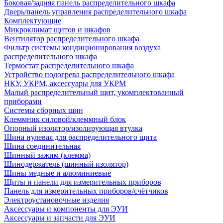
Боковая/задняя панель распределительного шкафа
Дверь/панель управления распределительного шкафа
Комплектующие
Микроклимат щитов и шкафов
Вентилятор распределительного шкафа
Фильтр системы кондиционирования воздуха
распределительного шкафа
Термостат распределительного шкафа
Устройство подогрева распределительного шкафа
НКУ, УКРМ, аксессуары для УКРМ
Малый распределительный щит, укомплектованный
приборами
Системы сборных шин
Клеммник силовой/клеммный блок
Опорный изолятор/изолирующая втулка
Шина нулевая для распределительного щита
Шина соединительная
Шинный зажим (клемма)
Шинодержатель (шинный изолятор)
Шины медные и алюминиевые
Щиты и панели для измерительных приборов
Панель для измерительных приборов/счётчиков
Электроустановочные изделия
Аксессуары и компоненты для ЭУИ
Аксессуары и запчасти для ЭУИ