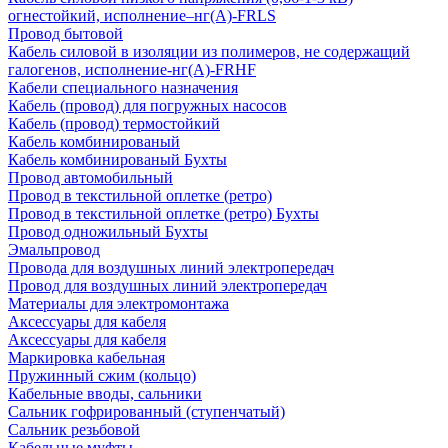
огнестойкий, исполнение–нг(А)-FRLS
Провод бытовой
Кабель силовой в изоляции из полимеров, не содержащий
галогенов, исполнение-нг(А)-FRHF
Кабели специального назначения
Кабель (провод) для погружных насосов
Кабель (провод) термостойкий
Кабель комбинированый
Кабель комбинированый Бухты
Провод автомобильный
Провод в текстильной оплетке (ретро)
Провод в текстильной оплетке (ретро) Бухты
Провод одножильный Бухты
Эмальпровод
Провода для воздушных линий электропередач
Провод для воздушных линий электропередач
Материалы для электромонтажа
Аксессуары для кабеля
Аксессуары для кабеля
Маркировка кабельная
Пружинный сжим (кольцо)
Кабельные вводы, сальники
Сальник гофрированный (ступенчатый)
Сальник резьбовой
Кабельные муфты