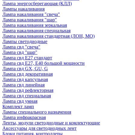
Лампа энергосберегающая (КЛЛ)
Лампы накаливания
Лампа накаливания "свеча"
Лампа накаливания "шар"
Лампа накаливания зеркальная
Лампа накаливания специальная
Лампа накаливания стандартная (ЛОН, МО)
Лампы светодиодные
Лампа свд "свеча"
Лампа свд "шар"
Лампа свд E27 стандарт
Лампа свд E27, Е40 большой мощности
Лампа свд GX, GU, G
Лампа свд декоративная
Лампа свд капсульная
Лампа свд линейная
Лампа свд рефлекторная
Лампа свд специальная
Лампа свд умная
Комплект ламп
Лампы специального назначения
Лампа инфракрасная
Ленты, модули светодиодные и комлектующие
Аксессуары для светодиодных лент
Блоки питания, контроллеры