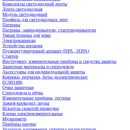
Комплекты светодиодной ленты
Лента светодиодная
Модуль светодиодный
Профиль для светодиодных лент
Патроны
Патроны, ламподержатели, стартеродержатели
Умная техника для дома
Электрокарнизы
Устройства питания
Пускорегулирующий аппарат (ПРА, ЭПРА)
Стартер
Инструмент, измерительные приборы и средства защиты
Защитные материалы и спецодежда
Аксессуары для индивидуальной защиты
Коврики, перчатки, боты диэлектрические
EC001496
Очки защитные
Спецодежда и обувь
Измерительные приборы, тестеры
Зажим-крокодил, щупы
Искатель скрытой проводки
Клещи электроизмерительные
Мультиметр
Приборы прочие
Указатель напряжения, отвертка индикаторная