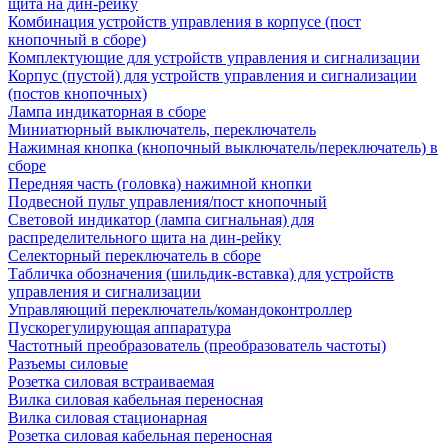
щита на дин-рейку
Комбинация устройств управления в корпусе (пост
кнопочный в сборе)
Комплектующие для устройств управления и сигнализации
Корпус (пустой) для устройств управления и сигнализации
(постов кнопочных)
Лампа индикаторная в сборе
Миниатюрный выключатель, переключатель
Нажимная кнопка (кнопочный выключатель/переключатель) в
сборе
Передняя часть (головка) нажимной кнопки
Подвесной пульт управления/пост кнопочный
Световой индикатор (лампа сигнальная) для
распределительного щита на дин-рейку
Селекторный переключатель в сборе
Табличка обозначения (шильдик-вставка) для устройств
управления и сигнализации
Управляющий переключатель/командоконтроллер
Пускорегулирующая аппаратура
Частотный преобразователь (преобразователь частоты)
Разъемы силовые
Розетка силовая встраиваемая
Вилка силовая кабельная переносная
Вилка силовая стационарная
Розетка силовая кабельная переносная