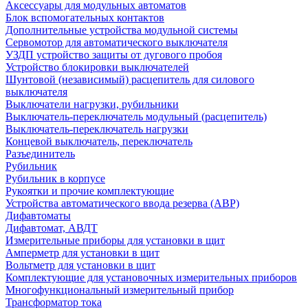
Аксессуары для модульных автоматов
Блок вспомогательных контактов
Дополнительные устройства модульной системы
Сервомотор для автоматического выключателя
УЗДП устройство защиты от дугового пробоя
Устройство блокировки выключателей
Шунтовой (независимый) расцепитель для силового
выключателя
Выключатели нагрузки, рубильники
Выключатель-переключатель модульный (расцепитель)
Выключатель-переключатель нагрузки
Концевой выключатель, переключатель
Разъединитель
Рубильник
Рубильник в корпусе
Рукоятки и прочие комплектующие
Устройства автоматического ввода резерва (АВР)
Дифавтоматы
Дифавтомат, АВДТ
Измерительные приборы для установки в щит
Амперметр для установки в щит
Вольтметр для установки в щит
Комплектующие для установочных измерительных приборов
Многофункциональный измерительный прибор
Трансформатор тока