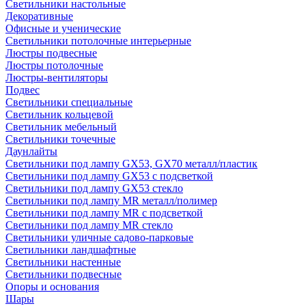
Светильники настольные
Декоративные
Офисные и ученические
Светильники потолочные интерьерные
Люстры подвесные
Люстры потолочные
Люстры-вентиляторы
Подвес
Светильники специальные
Светильник кольцевой
Светильник мебельный
Светильники точечные
Даунлайты
Светильники под лампу GX53, GX70 металл/пластик
Светильники под лампу GX53 с подсветкой
Светильники под лампу GX53 стекло
Светильники под лампу MR металл/полимер
Светильники под лампу MR с подсветкой
Светильники под лампу MR стекло
Светильники уличные садово-парковые
Светильники ландшафтные
Светильники настенные
Светильники подвесные
Опоры и основания
Шары