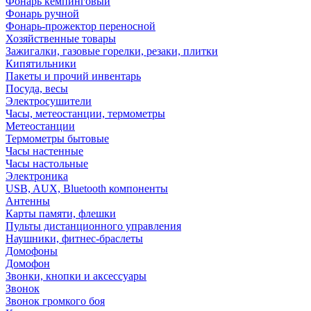
Фонарь кемпинговый
Фонарь ручной
Фонарь-прожектор переносной
Хозяйственные товары
Зажигалки, газовые горелки, резаки, плитки
Кипятильники
Пакеты и прочий инвентарь
Посуда, весы
Электросушители
Часы, метеостанции, термометры
Метеостанции
Термометры бытовые
Часы настенные
Часы настольные
Электроника
USB, AUX, Bluetooth компоненты
Антенны
Карты памяти, флешки
Пульты дистанционного управления
Наушники, фитнес-браслеты
Домофоны
Домофон
Звонки, кнопки и аксессуары
Звонок
Звонок громкого боя