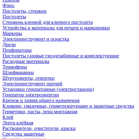
Флюс
Пистолеты, стержни
Пистолеты
Стержень клеевой для клеевого пистолета
Устройства и материалы для печати и маркировки
Маркеры
Электроинструмент и оснастка
Дрели
Перфораторы
Пистолеты газовые гвоздезабивные и комплектующие
Расходные материалы
Термофены
Шлифмашины
Шуруповерты, отвертки
Электроинструмент прочий
Установки генераторные (электростанции)
Генератор электроэнергии
Крепеж и химия общего назначения
Клеящие, смазочные, герметизирующие и защитные средства
Герметики, пасты, пена монтажная
Клей
Лента клейкая
Растворители, очистители, краски
Средства защитные