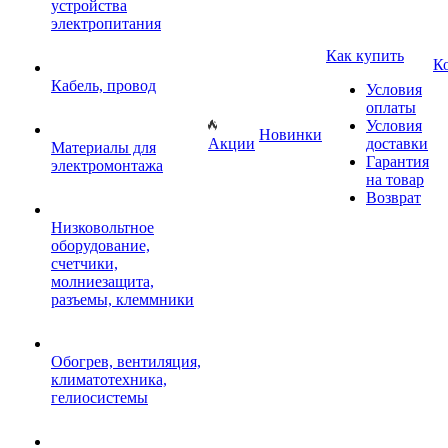
устройства
электропитания
Как купить
К
Кабель, провод
Условия
оплаты
Условия
Новинки
Акции
доставки
Материалы для
Гарантия
электромонтажа
на товар
Возврат
Низковольтное
оборудование,
счетчики,
молниезащита,
разъемы, клеммники
Обогрев, вентиляция,
климатотехника,
гелиосистемы