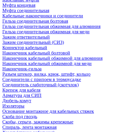
Муфта концевая
Муфта соединительная
Кабельные наконечники и соединители
Гильза соединительная болтовая
Гильза соединительная обжимная для алюминия
Гильза соединительная обжимная для меди
Зажим ответвительный
Зажим соединительный (СИЗ)
Коннектор кабельный
Наконечник кабельный болтовой
Наконечник кабельный обжимной для алюминия
Наконечник кабельный обжимной для меди
Наконечник-гильза
Разъем штекер, вилка, крюк, штифт, кольцо
Соединители с припоем в термоусадке
Соединитель слаботочный (скотчлок)
Крепеж для кабеля
Арматура для СИП
Дюбель-хомут
Изоляторы
Основание монтажное для кабельных стяжек
Скоба под гвоздь
Скобы, серьги, зажимы крепежные
Спираль, лента монтажная