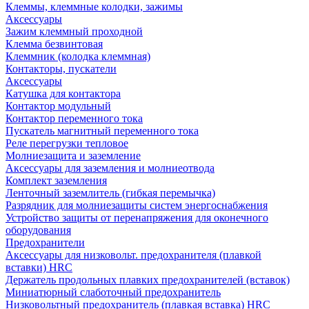
Клеммы, клеммные колодки, зажимы
Аксессуары
Зажим клеммный проходной
Клемма безвинтовая
Клеммник (колодка клеммная)
Контакторы, пускатели
Аксессуары
Катушка для контактора
Контактор модульный
Контактор переменного тока
Пускатель магнитный переменного тока
Реле перегрузки тепловое
Молниезащита и заземление
Аксессуары для заземления и молниеотвода
Комплект заземления
Ленточный заземлитель (гибкая перемычка)
Разрядник для молниезащиты систем энергоснабжения
Устройство защиты от перенапряжения для оконечного
оборудования
Предохранители
Аксессуары для низковольт. предохранителя (плавкой
вставки) HRC
Держатель продольных плавких предохранителей (вставок)
Миниатюрный слаботочный предохранитель
Низковольтный предохранитель (плавкая вставка) HRC