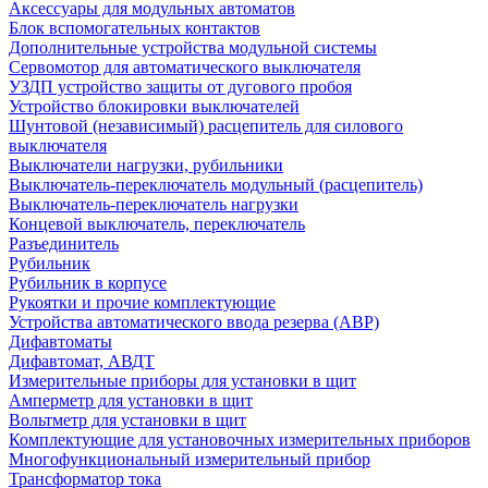
Аксессуары для модульных автоматов
Блок вспомогательных контактов
Дополнительные устройства модульной системы
Сервомотор для автоматического выключателя
УЗДП устройство защиты от дугового пробоя
Устройство блокировки выключателей
Шунтовой (независимый) расцепитель для силового
выключателя
Выключатели нагрузки, рубильники
Выключатель-переключатель модульный (расцепитель)
Выключатель-переключатель нагрузки
Концевой выключатель, переключатель
Разъединитель
Рубильник
Рубильник в корпусе
Рукоятки и прочие комплектующие
Устройства автоматического ввода резерва (АВР)
Дифавтоматы
Дифавтомат, АВДТ
Измерительные приборы для установки в щит
Амперметр для установки в щит
Вольтметр для установки в щит
Комплектующие для установочных измерительных приборов
Многофункциональный измерительный прибор
Трансформатор тока