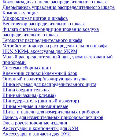
Боковая/задняя панель распределительного шкафа
Дверь/панель управления распределительного шкафа
Комплектующие
Микроклимат щитов и шкафов
Вентилятор распределительного шкафа
Фильтр системы кондиционирования воздуха
распределительного шкафа
Термостат распределительного шкафа
Устройство подогрева распределительного шкафа
НКУ, УКРМ, аксессуары для УКРМ
Малый распределительный щит, укомплектованный
приборами
Системы сборных шин
Клеммник силовой/клеммный блок
Опорный изолятор/изолирующая втулка
Шина нулевая для распределительного щита
Шина соединительная
Шинный зажим (клемма)
Шинодержатель (шинный изолятор)
Шины медные и алюминиевые
Щиты и панели для измерительных приборов
Панель для измерительных приборов/счётчиков
Электроустановочные изделия
Аксессуары и компоненты для ЭУИ
Аксессуары и запчасти для ЭУИ