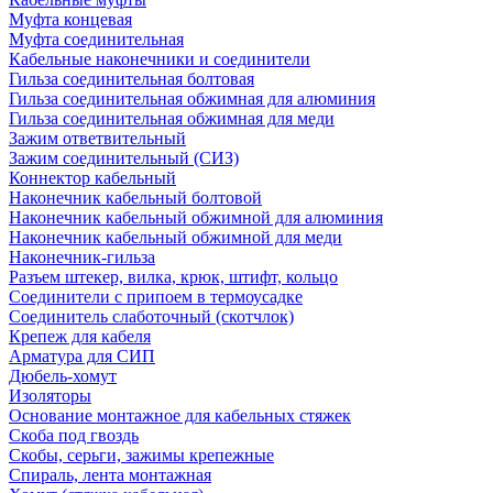
Муфта концевая
Муфта соединительная
Кабельные наконечники и соединители
Гильза соединительная болтовая
Гильза соединительная обжимная для алюминия
Гильза соединительная обжимная для меди
Зажим ответвительный
Зажим соединительный (СИЗ)
Коннектор кабельный
Наконечник кабельный болтовой
Наконечник кабельный обжимной для алюминия
Наконечник кабельный обжимной для меди
Наконечник-гильза
Разъем штекер, вилка, крюк, штифт, кольцо
Соединители с припоем в термоусадке
Соединитель слаботочный (скотчлок)
Крепеж для кабеля
Арматура для СИП
Дюбель-хомут
Изоляторы
Основание монтажное для кабельных стяжек
Скоба под гвоздь
Скобы, серьги, зажимы крепежные
Спираль, лента монтажная