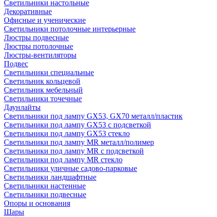
Светильники настольные
Декоративные
Офисные и ученические
Светильники потолочные интерьерные
Люстры подвесные
Люстры потолочные
Люстры-вентиляторы
Подвес
Светильники специальные
Светильник кольцевой
Светильник мебельный
Светильники точечные
Даунлайты
Светильники под лампу GX53, GX70 металл/пластик
Светильники под лампу GX53 с подсветкой
Светильники под лампу GX53 стекло
Светильники под лампу MR металл/полимер
Светильники под лампу MR с подсветкой
Светильники под лампу MR стекло
Светильники уличные садово-парковые
Светильники ландшафтные
Светильники настенные
Светильники подвесные
Опоры и основания
Шары