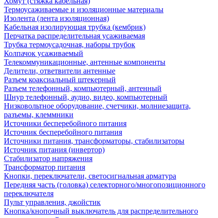
Хомут (стяжка кабельная)
Термоусаживаемые и изоляционные материалы
Изолента (лента изоляционная)
Кабельная изолирующая трубка (кембрик)
Перчатка распределительная усаживаемая
Трубка термоусадочная, наборы трубок
Колпачок усаживаемый
Телекоммуникационные, антенные компоненты
Делители, ответвители антенные
Разъем коаксиальный штекерный
Разъем телефонный, компьютерный, антенный
Шнур телефонный, аудио, видео, компьютерный
Низковольтное оборудование, счетчики, молниезащита,
разъемы, клеммники
Источники бесперебойного питания
Источник бесперебойного питания
Источники питания, трансформаторы, стабилизаторы
Источник питания (инвертор)
Стабилизатор напряжения
Трансформатор питания
Кнопки, переключатели, светосигнальная арматура
Передняя часть (головка) селекторного/многопозиционного
переключателя
Пульт управления, джойстик
Кнопка/кнопочный выключатель для распределительного