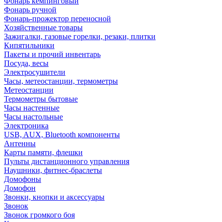
Фонарь кемпинговый
Фонарь ручной
Фонарь-прожектор переносной
Хозяйственные товары
Зажигалки, газовые горелки, резаки, плитки
Кипятильники
Пакеты и прочий инвентарь
Посуда, весы
Электросушители
Часы, метеостанции, термометры
Метеостанции
Термометры бытовые
Часы настенные
Часы настольные
Электроника
USB, AUX, Bluetooth компоненты
Антенны
Карты памяти, флешки
Пульты дистанционного управления
Наушники, фитнес-браслеты
Домофоны
Домофон
Звонки, кнопки и аксессуары
Звонок
Звонок громкого боя