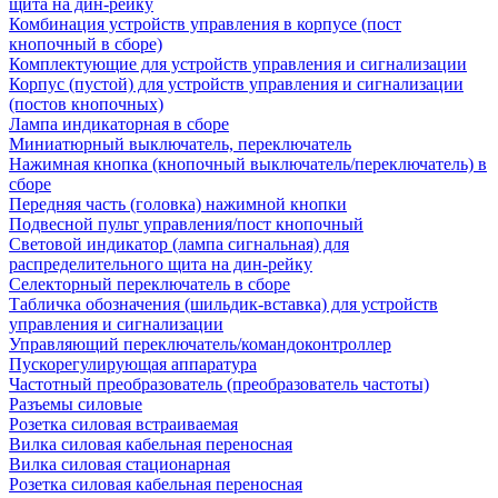
щита на дин-рейку
Комбинация устройств управления в корпусе (пост
кнопочный в сборе)
Комплектующие для устройств управления и сигнализации
Корпус (пустой) для устройств управления и сигнализации
(постов кнопочных)
Лампа индикаторная в сборе
Миниатюрный выключатель, переключатель
Нажимная кнопка (кнопочный выключатель/переключатель) в
сборе
Передняя часть (головка) нажимной кнопки
Подвесной пульт управления/пост кнопочный
Световой индикатор (лампа сигнальная) для
распределительного щита на дин-рейку
Селекторный переключатель в сборе
Табличка обозначения (шильдик-вставка) для устройств
управления и сигнализации
Управляющий переключатель/командоконтроллер
Пускорегулирующая аппаратура
Частотный преобразователь (преобразователь частоты)
Разъемы силовые
Розетка силовая встраиваемая
Вилка силовая кабельная переносная
Вилка силовая стационарная
Розетка силовая кабельная переносная