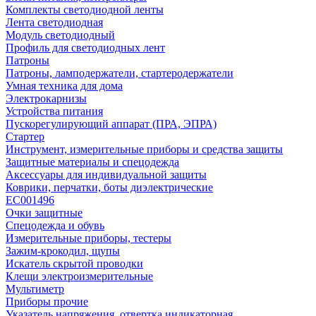
Комплекты светодиодной ленты
Лента светодиодная
Модуль светодиодный
Профиль для светодиодных лент
Патроны
Патроны, ламподержатели, стартеродержатели
Умная техника для дома
Электрокарнизы
Устройства питания
Пускорегулирующий аппарат (ПРА, ЭПРА)
Стартер
Инструмент, измерительные приборы и средства защиты
Защитные материалы и спецодежда
Аксессуары для индивидуальной защиты
Коврики, перчатки, боты диэлектрические
EC001496
Очки защитные
Спецодежда и обувь
Измерительные приборы, тестеры
Зажим-крокодил, щупы
Искатель скрытой проводки
Клещи электроизмерительные
Мультиметр
Приборы прочие
Указатель напряжения, отвертка индикаторная