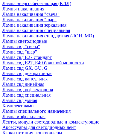
Лампа энергосберегающая (КЛЛ)
Лампы накаливания
Лампа накаливания "свеча"
Лампа накаливания "шар"
Лампа накаливания зеркальная
Лампа накаливания специальная
Лампа накаливания стандартная (ЛОН, МО)
Лампы светодиодные
Лампа свд "свеча"
Лампа свд "шар"
Лампа свд E27 стандарт
Лампа свд E27, Е40 большой мощности
Лампа свд GX, GU, G
Лампа свд декоративная
Лампа свд капсульная
Лампа свд линейная
Лампа свд рефлекторная
Лампа свд специальная
Лампа свд умная
Комплект ламп
Лампы специального назначения
Лампа инфракрасная
Ленты, модули светодиодные и комлектующие
Аксессуары для светодиодных лент
Блоки питания, контроллеры