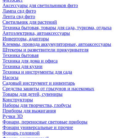
Аксессуары для светильников фито
Лампа свд фито
Лента свд фито
Светильник для растений
Техника бытовая, товары для сада, туризма, отдыха
Автоэлектрика, автоаксессуары
Инверторы, адапторы
Клеммы, провода аккумуляторные, автоаксессуары
Штекеры и разветвители прикуривателя
Техника бытовая
Техника для дома и офиса
Техника для кухни
Техника и инструменты для сада
Насосы
Садовый инструмент и инвентарь
Средства защиты от грызунов и насекомых
Товары для детей, сувениры
Конструкторы
Наборы для творчества, глобусы
Приборы для выжигания
Ручки 3D
Фонари, переносные световые приборы
Фонари универсальные и прочие
Фонарь головной