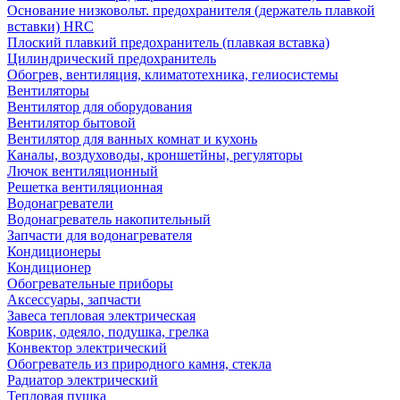
Основание низковольт. предохранителя (держатель плавкой
вставки) HRC
Плоский плавкий предохранитель (плавкая вставка)
Цилиндрический предохранитель
Обогрев, вентиляция, климатотехника, гелиосистемы
Вентиляторы
Вентилятор для оборудования
Вентилятор бытовой
Вентилятор для ванных комнат и кухонь
Каналы, воздуховоды, кроншетйны, регуляторы
Лючок вентиляционный
Решетка вентиляционная
Водонагреватели
Водонагреватель накопительный
Запчасти для водонагревателя
Кондиционеры
Кондиционер
Обогревательные приборы
Аксессуары, запчасти
Завеса тепловая электрическая
Коврик, одеяло, подушка, грелка
Конвектор электрический
Обогреватель из природного камня, стекла
Радиатор электрический
Тепловая пушка