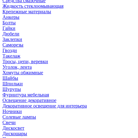
Средства смазочные
Жидкость стеклоомывающая
Крепежные материалы
Анкеры
Болты
Гайки
Дюбели
Заклепки
Саморезы
Гвозди
Такелаж
Тросы, цепи, веревки
Уголок, лента
Хомуты обжимные
Шайбы
Шпильки
Шурупы
Фурнитура мебельная
Освещение декоративное
Декоративное освещение для интерьера
Ночники
Солевые лампы
Свечи
Дискосвет
Дискошары