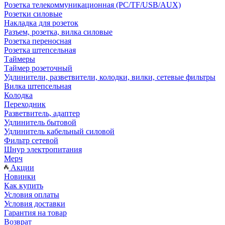
Розетка телекоммуникационная (PC/TF/USB/AUX)
Розетки силовые
Накладка для розеток
Разъем, розетка, вилка силовые
Розетка переносная
Розетка штепсельная
Таймеры
Таймер розеточный
Удлинители, разветвители, колодки, вилки, сетевые фильтры
Вилка штепсельная
Колодка
Переходник
Разветвитель, адаптер
Удлинитель бытовой
Удлинитель кабельный силовой
Фильтр сетевой
Шнур электропитания
Мерч
Акции
Новинки
Как купить
Условия оплаты
Условия доставки
Гарантия на товар
Возврат