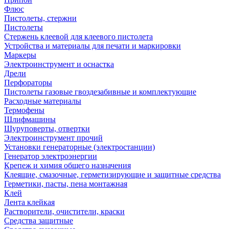
Флюс
Пистолеты, стержни
Пистолеты
Стержень клеевой для клеевого пистолета
Устройства и материалы для печати и маркировки
Маркеры
Электроинструмент и оснастка
Дрели
Перфораторы
Пистолеты газовые гвоздезабивные и комплектующие
Расходные материалы
Термофены
Шлифмашины
Шуруповерты, отвертки
Электроинструмент прочий
Установки генераторные (электростанции)
Генератор электроэнергии
Крепеж и химия общего назначения
Клеящие, смазочные, герметизирующие и защитные средства
Герметики, пасты, пена монтажная
Клей
Лента клейкая
Растворители, очистители, краски
Средства защитные