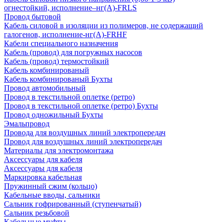
огнестойкий, исполнение–нг(А)-FRLS
Провод бытовой
Кабель силовой в изоляции из полимеров, не содержащий
галогенов, исполнение-нг(А)-FRHF
Кабели специального назначения
Кабель (провод) для погружных насосов
Кабель (провод) термостойкий
Кабель комбинированый
Кабель комбинированый Бухты
Провод автомобильный
Провод в текстильной оплетке (ретро)
Провод в текстильной оплетке (ретро) Бухты
Провод одножильный Бухты
Эмальпровод
Провода для воздушных линий электропередач
Провод для воздушных линий электропередач
Материалы для электромонтажа
Аксессуары для кабеля
Аксессуары для кабеля
Маркировка кабельная
Пружинный сжим (кольцо)
Кабельные вводы, сальники
Сальник гофрированный (ступенчатый)
Сальник резьбовой
Кабельные муфты