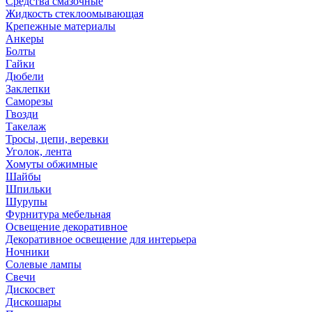
Средства смазочные
Жидкость стеклоомывающая
Крепежные материалы
Анкеры
Болты
Гайки
Дюбели
Заклепки
Саморезы
Гвозди
Такелаж
Тросы, цепи, веревки
Уголок, лента
Хомуты обжимные
Шайбы
Шпильки
Шурупы
Фурнитура мебельная
Освещение декоративное
Декоративное освещение для интерьера
Ночники
Солевые лампы
Свечи
Дискосвет
Дискошары