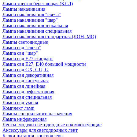
Лампа энергосберегающая (КЛЛ)
Лампы накаливания
Лампа накаливания "свеча"
Лампа накаливания "шар"
Лампа накаливания зеркальная
Лампа накаливания специальная
Лампа накаливания стандартная (ЛОН, МО)
Лампы светодиодные
Лампа свд "свеча"
Лампа свд "шар"
Лампа свд E27 стандарт
Лампа свд E27, Е40 большой мощности
Лампа свд GX, GU, G
Лампа свд декоративная
Лампа свд капсульная
Лампа свд линейная
Лампа свд рефлекторная
Лампа свд специальная
Лампа свд умная
Комплект ламп
Лампы специального назначения
Лампа инфракрасная
Ленты, модули светодиодные и комлектующие
Аксессуары для светодиодных лент
Блоки питания, контроллеры