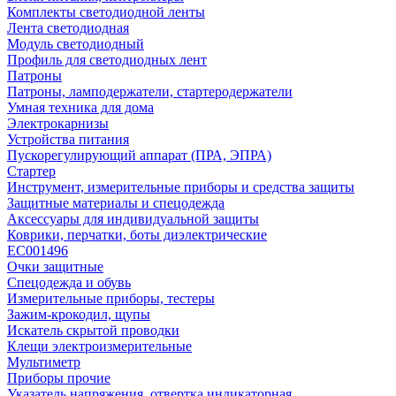
Комплекты светодиодной ленты
Лента светодиодная
Модуль светодиодный
Профиль для светодиодных лент
Патроны
Патроны, ламподержатели, стартеродержатели
Умная техника для дома
Электрокарнизы
Устройства питания
Пускорегулирующий аппарат (ПРА, ЭПРА)
Стартер
Инструмент, измерительные приборы и средства защиты
Защитные материалы и спецодежда
Аксессуары для индивидуальной защиты
Коврики, перчатки, боты диэлектрические
EC001496
Очки защитные
Спецодежда и обувь
Измерительные приборы, тестеры
Зажим-крокодил, щупы
Искатель скрытой проводки
Клещи электроизмерительные
Мультиметр
Приборы прочие
Указатель напряжения, отвертка индикаторная