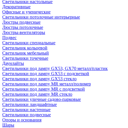
Светильники настольные
Декоративные
Офисные и ученические
Светильники потолочные интерьерные
Люстры подвесные
Люстры потолочные
Люстры-вентиляторы
Подвес
Светильники специальные
Светильник кольцевой
Светильник мебельный
Светильники точечные
Даунлайты
Светильники под лампу GX53, GX70 металл/пластик
Светильники под лампу GX53 с подсветкой
Светильники под лампу GX53 стекло
Светильники под лампу MR металл/полимер
Светильники под лампу MR с подсветкой
Светильники под лампу MR стекло
Светильники уличные садово-парковые
Светильники ландшафтные
Светильники настенные
Светильники подвесные
Опоры и основания
Шары