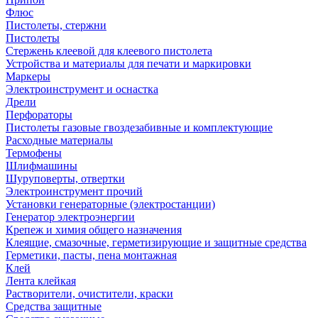
Флюс
Пистолеты, стержни
Пистолеты
Стержень клеевой для клеевого пистолета
Устройства и материалы для печати и маркировки
Маркеры
Электроинструмент и оснастка
Дрели
Перфораторы
Пистолеты газовые гвоздезабивные и комплектующие
Расходные материалы
Термофены
Шлифмашины
Шуруповерты, отвертки
Электроинструмент прочий
Установки генераторные (электростанции)
Генератор электроэнергии
Крепеж и химия общего назначения
Клеящие, смазочные, герметизирующие и защитные средства
Герметики, пасты, пена монтажная
Клей
Лента клейкая
Растворители, очистители, краски
Средства защитные