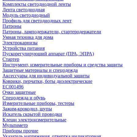
Комплекты светодиодной ленты
Лента светодиодная
Модуль светодиодный
Профиль для светодиодных лент
Патроны
Патроны, ламподержатели, стартеродержатели
Умная техника для дома
Электрокарнизы
Устройства питания
Пускорегулирующий аппарат (ПРА, ЭПРА)
Стартер
Инструмент, измерительные приборы и средства защиты
Защитные материалы и спецодежда
Аксессуары для индивидуальной защиты
Коврики, перчатки, боты диэлектрические
EC001496
Очки защитные
Спецодежда и обувь
Измерительные приборы, тестеры
Зажим-крокодил, щупы
Искатель скрытой проводки
Клещи электроизмерительные
Мультиметр
Приборы прочие
Указатель напряжения, отвертка индикаторная