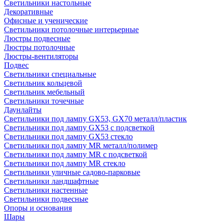
Светильники настольные
Декоративные
Офисные и ученические
Светильники потолочные интерьерные
Люстры подвесные
Люстры потолочные
Люстры-вентиляторы
Подвес
Светильники специальные
Светильник кольцевой
Светильник мебельный
Светильники точечные
Даунлайты
Светильники под лампу GX53, GX70 металл/пластик
Светильники под лампу GX53 с подсветкой
Светильники под лампу GX53 стекло
Светильники под лампу MR металл/полимер
Светильники под лампу MR с подсветкой
Светильники под лампу MR стекло
Светильники уличные садово-парковые
Светильники ландшафтные
Светильники настенные
Светильники подвесные
Опоры и основания
Шары