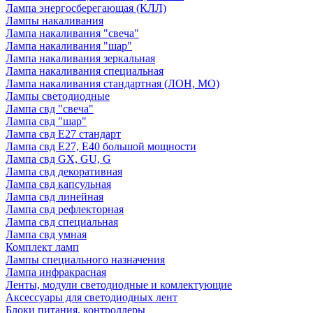
Лампа энергосберегающая (КЛЛ)
Лампы накаливания
Лампа накаливания "свеча"
Лампа накаливания "шар"
Лампа накаливания зеркальная
Лампа накаливания специальная
Лампа накаливания стандартная (ЛОН, МО)
Лампы светодиодные
Лампа свд "свеча"
Лампа свд "шар"
Лампа свд E27 стандарт
Лампа свд E27, Е40 большой мощности
Лампа свд GX, GU, G
Лампа свд декоративная
Лампа свд капсульная
Лампа свд линейная
Лампа свд рефлекторная
Лампа свд специальная
Лампа свд умная
Комплект ламп
Лампы специального назначения
Лампа инфракрасная
Ленты, модули светодиодные и комлектующие
Аксессуары для светодиодных лент
Блоки питания, контроллеры