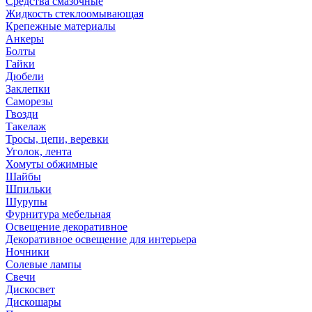
Средства смазочные
Жидкость стеклоомывающая
Крепежные материалы
Анкеры
Болты
Гайки
Дюбели
Заклепки
Саморезы
Гвозди
Такелаж
Тросы, цепи, веревки
Уголок, лента
Хомуты обжимные
Шайбы
Шпильки
Шурупы
Фурнитура мебельная
Освещение декоративное
Декоративное освещение для интерьера
Ночники
Солевые лампы
Свечи
Дискосвет
Дискошары