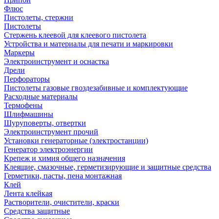
Флюс
Пистолеты, стержни
Пистолеты
Стержень клеевой для клеевого пистолета
Устройства и материалы для печати и маркировки
Маркеры
Электроинструмент и оснастка
Дрели
Перфораторы
Пистолеты газовые гвоздезабивные и комплектующие
Расходные материалы
Термофены
Шлифмашины
Шуруповерты, отвертки
Электроинструмент прочий
Установки генераторные (электростанции)
Генератор электроэнергии
Крепеж и химия общего назначения
Клеящие, смазочные, герметизирующие и защитные средства
Герметики, пасты, пена монтажная
Клей
Лента клейкая
Растворители, очистители, краски
Средства защитные