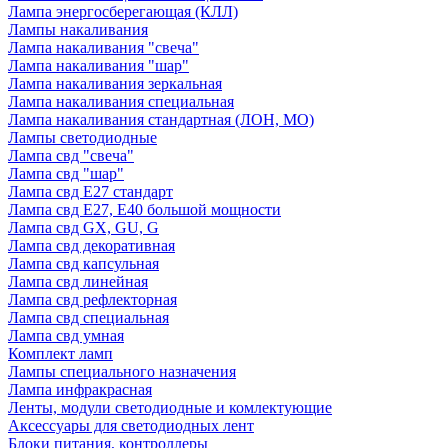
Лампа энергосберегающая (КЛЛ)
Лампы накаливания
Лампа накаливания "свеча"
Лампа накаливания "шар"
Лампа накаливания зеркальная
Лампа накаливания специальная
Лампа накаливания стандартная (ЛОН, МО)
Лампы светодиодные
Лампа свд "свеча"
Лампа свд "шар"
Лампа свд E27 стандарт
Лампа свд E27, Е40 большой мощности
Лампа свд GX, GU, G
Лампа свд декоративная
Лампа свд капсульная
Лампа свд линейная
Лампа свд рефлекторная
Лампа свд специальная
Лампа свд умная
Комплект ламп
Лампы специального назначения
Лампа инфракрасная
Ленты, модули светодиодные и комлектующие
Аксессуары для светодиодных лент
Блоки питания, контроллеры