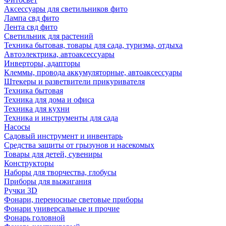
Аксессуары для светильников фито
Лампа свд фито
Лента свд фито
Светильник для растений
Техника бытовая, товары для сада, туризма, отдыха
Автоэлектрика, автоаксессуары
Инверторы, адапторы
Клеммы, провода аккумуляторные, автоаксессуары
Штекеры и разветвители прикуривателя
Техника бытовая
Техника для дома и офиса
Техника для кухни
Техника и инструменты для сада
Насосы
Садовый инструмент и инвентарь
Средства защиты от грызунов и насекомых
Товары для детей, сувениры
Конструкторы
Наборы для творчества, глобусы
Приборы для выжигания
Ручки 3D
Фонари, переносные световые приборы
Фонари универсальные и прочие
Фонарь головной