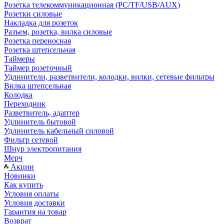
Розетка телекоммуникационная (PC/TF/USB/AUX)
Розетки силовые
Накладка для розеток
Разъем, розетка, вилка силовые
Розетка переносная
Розетка штепсельная
Таймеры
Таймер розеточный
Удлинители, разветвители, колодки, вилки, сетевые фильтры
Вилка штепсельная
Колодка
Переходник
Разветвитель, адаптер
Удлинитель бытовой
Удлинитель кабельный силовой
Фильтр сетевой
Шнур электропитания
Мерч
Акции
Новинки
Как купить
Условия оплаты
Условия доставки
Гарантия на товар
Возврат