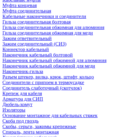
Муфта концевая
Муфта соединительная
Кабельные наконечники и соединители
Гильза соединительная болтовая
Гильза соединительная обжимная для алюминия
Гильза соединительная обжимная для меди
Зажим ответвительный
Зажим соединительный (СИЗ)
Коннектор кабельный
Наконечник кабельный болтовой
Наконечник кабельный обжимной для алюминия
Наконечник кабельный обжимной для меди
Наконечник-гильза
Разъем штекер, вилка, крюк, штифт, кольцо
Соединители с припоем в термоусадке
Соединитель слаботочный (скотчлок)
Крепеж для кабеля
Арматура для СИП
Дюбель-хомут
Изоляторы
Основание монтажное для кабельных стяжек
Скоба под гвоздь
Скобы, серьги, зажимы крепежные
Спираль, лента монтажная