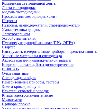
Комплекты светодиодной ленты
Лента светодиодная
Модуль светодиодный
Профиль для светодиодных лент
Патроны
Патроны, ламподержатели, стартеродержатели
Умная техника для дома
Электрокарнизы
Устройства питания
Пускорегулирующий аппарат (ПРА, ЭПРА)
Стартер
Инструмент, измерительные приборы и средства защиты
Защитные материалы и спецодежда
Аксессуары для индивидуальной защиты
Коврики, перчатки, боты диэлектрические
EC001496
Очки защитные
Спецодежда и обувь
Измерительные приборы, тестеры
Зажим-крокодил, щупы
Искатель скрытой проводки
Клещи электроизмерительные
Мультиметр
Приборы прочие
Указатель напряжения, отвертка индикаторная