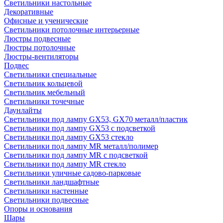
Светильники настольные
Декоративные
Офисные и ученические
Светильники потолочные интерьерные
Люстры подвесные
Люстры потолочные
Люстры-вентиляторы
Подвес
Светильники специальные
Светильник кольцевой
Светильник мебельный
Светильники точечные
Даунлайты
Светильники под лампу GX53, GX70 металл/пластик
Светильники под лампу GX53 с подсветкой
Светильники под лампу GX53 стекло
Светильники под лампу MR металл/полимер
Светильники под лампу MR с подсветкой
Светильники под лампу MR стекло
Светильники уличные садово-парковые
Светильники ландшафтные
Светильники настенные
Светильники подвесные
Опоры и основания
Шары