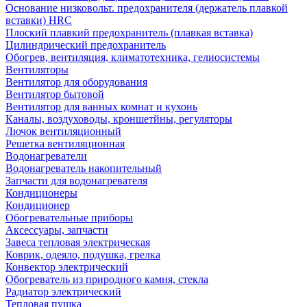
Основание низковольт. предохранителя (держатель плавкой
вставки) HRC
Плоский плавкий предохранитель (плавкая вставка)
Цилиндрический предохранитель
Обогрев, вентиляция, климатотехника, гелиосистемы
Вентиляторы
Вентилятор для оборудования
Вентилятор бытовой
Вентилятор для ванных комнат и кухонь
Каналы, воздуховоды, кроншетйны, регуляторы
Лючок вентиляционный
Решетка вентиляционная
Водонагреватели
Водонагреватель накопительный
Запчасти для водонагревателя
Кондиционеры
Кондиционер
Обогревательные приборы
Аксессуары, запчасти
Завеса тепловая электрическая
Коврик, одеяло, подушка, грелка
Конвектор электрический
Обогреватель из природного камня, стекла
Радиатор электрический
Тепловая пушка