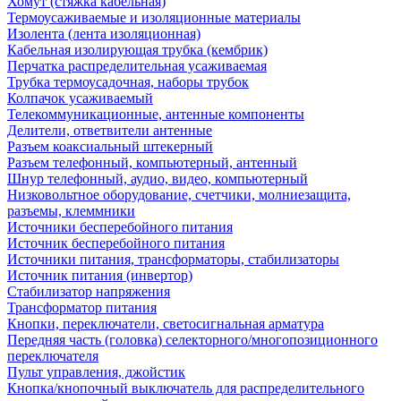
Хомут (стяжка кабельная)
Термоусаживаемые и изоляционные материалы
Изолента (лента изоляционная)
Кабельная изолирующая трубка (кембрик)
Перчатка распределительная усаживаемая
Трубка термоусадочная, наборы трубок
Колпачок усаживаемый
Телекоммуникационные, антенные компоненты
Делители, ответвители антенные
Разъем коаксиальный штекерный
Разъем телефонный, компьютерный, антенный
Шнур телефонный, аудио, видео, компьютерный
Низковольтное оборудование, счетчики, молниезащита,
разъемы, клеммники
Источники бесперебойного питания
Источник бесперебойного питания
Источники питания, трансформаторы, стабилизаторы
Источник питания (инвертор)
Стабилизатор напряжения
Трансформатор питания
Кнопки, переключатели, светосигнальная арматура
Передняя часть (головка) селекторного/многопозиционного
переключателя
Пульт управления, джойстик
Кнопка/кнопочный выключатель для распределительного