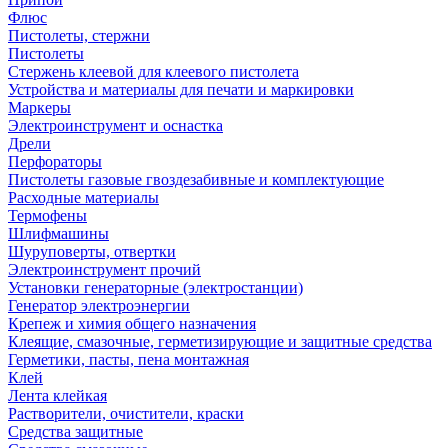
Флюс
Пистолеты, стержни
Пистолеты
Стержень клеевой для клеевого пистолета
Устройства и материалы для печати и маркировки
Маркеры
Электроинструмент и оснастка
Дрели
Перфораторы
Пистолеты газовые гвоздезабивные и комплектующие
Расходные материалы
Термофены
Шлифмашины
Шуруповерты, отвертки
Электроинструмент прочий
Установки генераторные (электростанции)
Генератор электроэнергии
Крепеж и химия общего назначения
Клеящие, смазочные, герметизирующие и защитные средства
Герметики, пасты, пена монтажная
Клей
Лента клейкая
Растворители, очистители, краски
Средства защитные