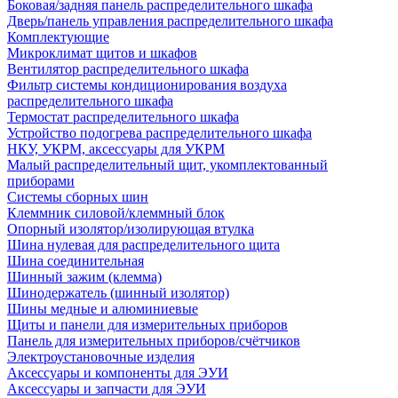
Боковая/задняя панель распределительного шкафа
Дверь/панель управления распределительного шкафа
Комплектующие
Микроклимат щитов и шкафов
Вентилятор распределительного шкафа
Фильтр системы кондиционирования воздуха
распределительного шкафа
Термостат распределительного шкафа
Устройство подогрева распределительного шкафа
НКУ, УКРМ, аксессуары для УКРМ
Малый распределительный щит, укомплектованный
приборами
Системы сборных шин
Клеммник силовой/клеммный блок
Опорный изолятор/изолирующая втулка
Шина нулевая для распределительного щита
Шина соединительная
Шинный зажим (клемма)
Шинодержатель (шинный изолятор)
Шины медные и алюминиевые
Щиты и панели для измерительных приборов
Панель для измерительных приборов/счётчиков
Электроустановочные изделия
Аксессуары и компоненты для ЭУИ
Аксессуары и запчасти для ЭУИ