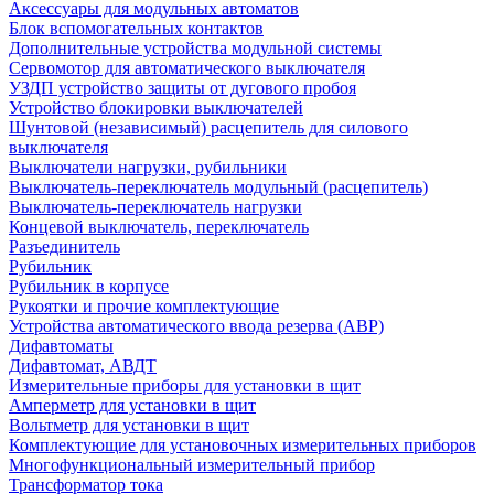
Аксессуары для модульных автоматов
Блок вспомогательных контактов
Дополнительные устройства модульной системы
Сервомотор для автоматического выключателя
УЗДП устройство защиты от дугового пробоя
Устройство блокировки выключателей
Шунтовой (независимый) расцепитель для силового
выключателя
Выключатели нагрузки, рубильники
Выключатель-переключатель модульный (расцепитель)
Выключатель-переключатель нагрузки
Концевой выключатель, переключатель
Разъединитель
Рубильник
Рубильник в корпусе
Рукоятки и прочие комплектующие
Устройства автоматического ввода резерва (АВР)
Дифавтоматы
Дифавтомат, АВДТ
Измерительные приборы для установки в щит
Амперметр для установки в щит
Вольтметр для установки в щит
Комплектующие для установочных измерительных приборов
Многофункциональный измерительный прибор
Трансформатор тока