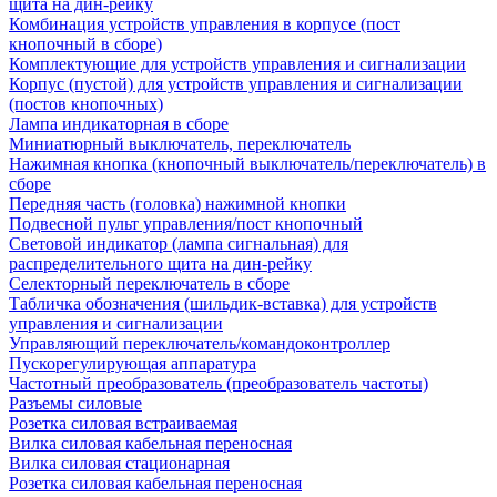
щита на дин-рейку
Комбинация устройств управления в корпусе (пост
кнопочный в сборе)
Комплектующие для устройств управления и сигнализации
Корпус (пустой) для устройств управления и сигнализации
(постов кнопочных)
Лампа индикаторная в сборе
Миниатюрный выключатель, переключатель
Нажимная кнопка (кнопочный выключатель/переключатель) в
сборе
Передняя часть (головка) нажимной кнопки
Подвесной пульт управления/пост кнопочный
Световой индикатор (лампа сигнальная) для
распределительного щита на дин-рейку
Селекторный переключатель в сборе
Табличка обозначения (шильдик-вставка) для устройств
управления и сигнализации
Управляющий переключатель/командоконтроллер
Пускорегулирующая аппаратура
Частотный преобразователь (преобразователь частоты)
Разъемы силовые
Розетка силовая встраиваемая
Вилка силовая кабельная переносная
Вилка силовая стационарная
Розетка силовая кабельная переносная