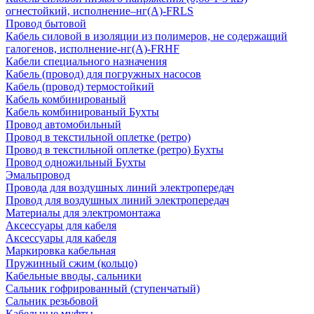
огнестойкий, исполнение–нг(А)-FRLS
Провод бытовой
Кабель силовой в изоляции из полимеров, не содержащий
галогенов, исполнение-нг(А)-FRHF
Кабели специального назначения
Кабель (провод) для погружных насосов
Кабель (провод) термостойкий
Кабель комбинированый
Кабель комбинированый Бухты
Провод автомобильный
Провод в текстильной оплетке (ретро)
Провод в текстильной оплетке (ретро) Бухты
Провод одножильный Бухты
Эмальпровод
Провода для воздушных линий электропередач
Провод для воздушных линий электропередач
Материалы для электромонтажа
Аксессуары для кабеля
Аксессуары для кабеля
Маркировка кабельная
Пружинный сжим (кольцо)
Кабельные вводы, сальники
Сальник гофрированный (ступенчатый)
Сальник резьбовой
Кабельные муфты