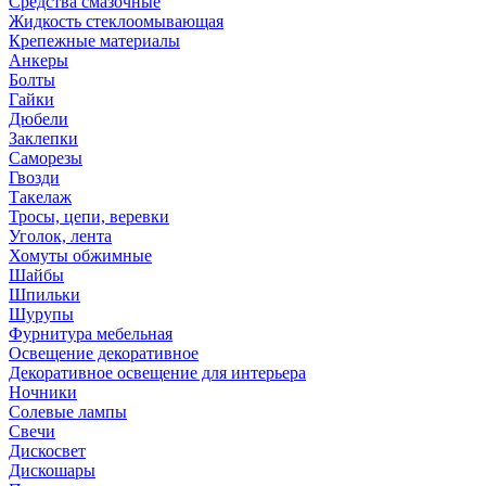
Средства смазочные
Жидкость стеклоомывающая
Крепежные материалы
Анкеры
Болты
Гайки
Дюбели
Заклепки
Саморезы
Гвозди
Такелаж
Тросы, цепи, веревки
Уголок, лента
Хомуты обжимные
Шайбы
Шпильки
Шурупы
Фурнитура мебельная
Освещение декоративное
Декоративное освещение для интерьера
Ночники
Солевые лампы
Свечи
Дискосвет
Дискошары