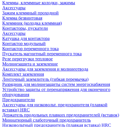
Клеммы, клеммные колодки, зажимы
Аксессуары
Зажим клеммный проходной
Клемма безвинтовая
Клеммник (колодка клеммная)
Контакторы, пускатели
Аксессуары
Катушка для контактора
Контактор модульный
Контактор переменного тока
Пускатель магнитный переменного тока
Реле перегрузки тепловое
Молниезащита и заземление
Аксессуары для заземления и молниеотвода
Комплект заземления
Ленточный заземлитель (гибкая перемычка)
Разрядник для молниезащиты систем энергоснабжения
Устройство защиты от перенапряжения для оконечного
оборудования
Предохранители
Аксессуары для низковольт. предохранителя (плавкой
вставки) HRC
Держатель продольных плавких предохранителей (вставок)
Миниатюрный слаботочный предохранитель
Низковольтный предохранитель (плавкая вставка) HRC