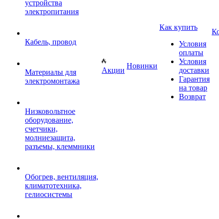
устройства
электропитания
Как купить
К
Кабель, провод
Условия
оплаты
Условия
Новинки
Акции
доставки
Материалы для
Гарантия
электромонтажа
на товар
Возврат
Низковольтное
оборудование,
счетчики,
молниезащита,
разъемы, клеммники
Обогрев, вентиляция,
климатотехника,
гелиосистемы