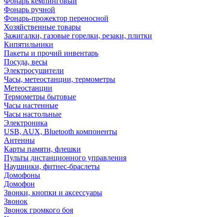
Фонарь кемпинговый
Фонарь ручной
Фонарь-прожектор переносной
Хозяйственные товары
Зажигалки, газовые горелки, резаки, плитки
Кипятильники
Пакеты и прочий инвентарь
Посуда, весы
Электросушители
Часы, метеостанции, термометры
Метеостанции
Термометры бытовые
Часы настенные
Часы настольные
Электроника
USB, AUX, Bluetooth компоненты
Антенны
Карты памяти, флешки
Пульты дистанционного управления
Наушники, фитнес-браслеты
Домофоны
Домофон
Звонки, кнопки и аксессуары
Звонок
Звонок громкого боя