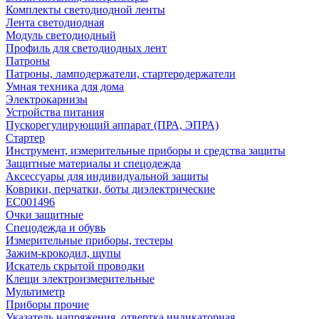
Комплекты светодиодной ленты
Лента светодиодная
Модуль светодиодный
Профиль для светодиодных лент
Патроны
Патроны, ламподержатели, стартеродержатели
Умная техника для дома
Электрокарнизы
Устройства питания
Пускорегулирующий аппарат (ПРА, ЭПРА)
Стартер
Инструмент, измерительные приборы и средства защиты
Защитные материалы и спецодежда
Аксессуары для индивидуальной защиты
Коврики, перчатки, боты диэлектрические
EC001496
Очки защитные
Спецодежда и обувь
Измерительные приборы, тестеры
Зажим-крокодил, щупы
Искатель скрытой проводки
Клещи электроизмерительные
Мультиметр
Приборы прочие
Указатель напряжения, отвертка индикаторная