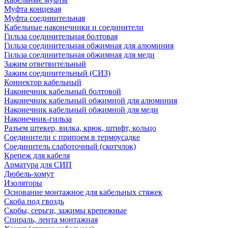
Муфта концевая
Муфта соединительная
Кабельные наконечники и соединители
Гильза соединительная болтовая
Гильза соединительная обжимная для алюминия
Гильза соединительная обжимная для меди
Зажим ответвительный
Зажим соединительный (СИЗ)
Коннектор кабельный
Наконечник кабельный болтовой
Наконечник кабельный обжимной для алюминия
Наконечник кабельный обжимной для меди
Наконечник-гильза
Разъем штекер, вилка, крюк, штифт, кольцо
Соединители с припоем в термоусадке
Соединитель слаботочный (скотчлок)
Крепеж для кабеля
Арматура для СИП
Дюбель-хомут
Изоляторы
Основание монтажное для кабельных стяжек
Скоба под гвоздь
Скобы, серьги, зажимы крепежные
Спираль, лента монтажная