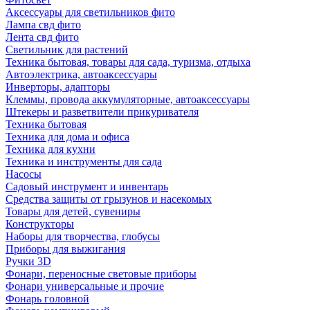
Аксессуары для светильников фито
Лампа свд фито
Лента свд фито
Светильник для растений
Техника бытовая, товары для сада, туризма, отдыха
Автоэлектрика, автоаксессуары
Инверторы, адапторы
Клеммы, провода аккумуляторные, автоаксессуары
Штекеры и разветвители прикуривателя
Техника бытовая
Техника для дома и офиса
Техника для кухни
Техника и инструменты для сада
Насосы
Садовый инструмент и инвентарь
Средства защиты от грызунов и насекомых
Товары для детей, сувениры
Конструкторы
Наборы для творчества, глобусы
Приборы для выжигания
Ручки 3D
Фонари, переносные световые приборы
Фонари универсальные и прочие
Фонарь головной