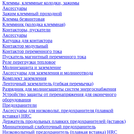
Клеммы, клеммные колодки, зажимы
Аксессуары
Зажим клеммный проходной
Клемма безвинтовая
Клеммник (колодка клеммная)
Контакторы, пускатели
Аксессуары
Катушка для контактора
Контактор модульный
Контактор переменного тока
Пускатель магнитный переменного тока
Реле перегрузки тепловое
Молниезащита и заземление
Аксессуары для заземления и молниеотвода
Комплект заземления
Ленточный заземлитель (гибкая перемычка)
Разрядник для молниезащиты систем энергоснабжения
Устройство защиты от перенапряжения для оконечного
оборудования
Предохранители
Аксессуары для низковольт. предохранителя (плавкой
вставки) HRC
Держатель продольных плавких предохранителей (вставок)
Миниатюрный слаботочный предохранитель
Низковольтный предохранитель (плавкая вставка) HRC