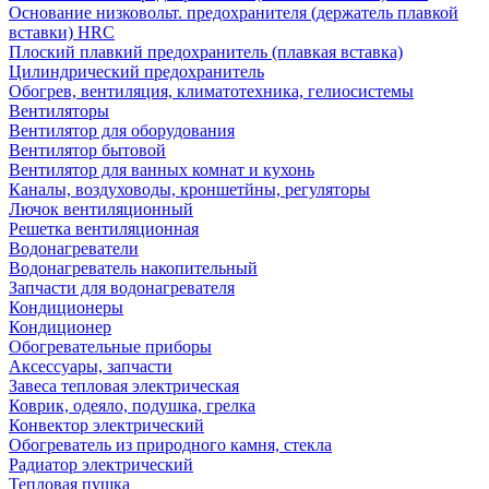
Основание низковольт. предохранителя (держатель плавкой
вставки) HRC
Плоский плавкий предохранитель (плавкая вставка)
Цилиндрический предохранитель
Обогрев, вентиляция, климатотехника, гелиосистемы
Вентиляторы
Вентилятор для оборудования
Вентилятор бытовой
Вентилятор для ванных комнат и кухонь
Каналы, воздуховоды, кроншетйны, регуляторы
Лючок вентиляционный
Решетка вентиляционная
Водонагреватели
Водонагреватель накопительный
Запчасти для водонагревателя
Кондиционеры
Кондиционер
Обогревательные приборы
Аксессуары, запчасти
Завеса тепловая электрическая
Коврик, одеяло, подушка, грелка
Конвектор электрический
Обогреватель из природного камня, стекла
Радиатор электрический
Тепловая пушка