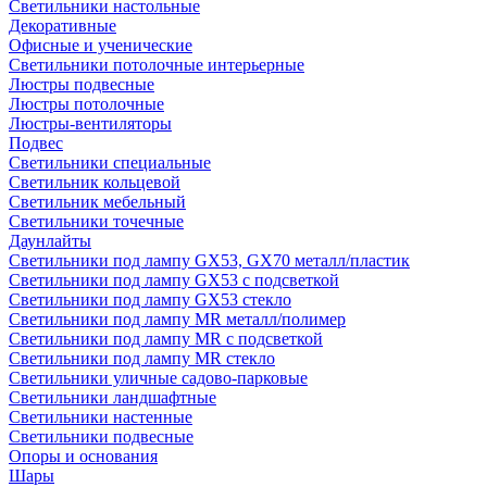
Светильники настольные
Декоративные
Офисные и ученические
Светильники потолочные интерьерные
Люстры подвесные
Люстры потолочные
Люстры-вентиляторы
Подвес
Светильники специальные
Светильник кольцевой
Светильник мебельный
Светильники точечные
Даунлайты
Светильники под лампу GX53, GX70 металл/пластик
Светильники под лампу GX53 с подсветкой
Светильники под лампу GX53 стекло
Светильники под лампу MR металл/полимер
Светильники под лампу MR с подсветкой
Светильники под лампу MR стекло
Светильники уличные садово-парковые
Светильники ландшафтные
Светильники настенные
Светильники подвесные
Опоры и основания
Шары