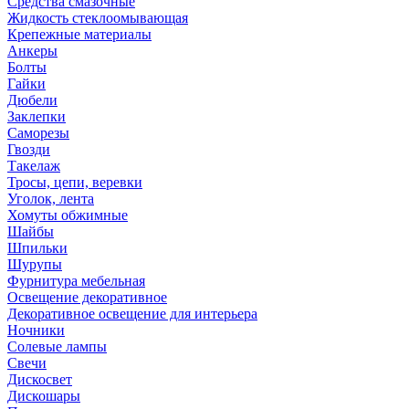
Средства смазочные
Жидкость стеклоомывающая
Крепежные материалы
Анкеры
Болты
Гайки
Дюбели
Заклепки
Саморезы
Гвозди
Такелаж
Тросы, цепи, веревки
Уголок, лента
Хомуты обжимные
Шайбы
Шпильки
Шурупы
Фурнитура мебельная
Освещение декоративное
Декоративное освещение для интерьера
Ночники
Солевые лампы
Свечи
Дискосвет
Дискошары