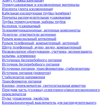
Хомут (стяжка кабельная)
Термоусаживаемые и изоляционные материалы
Изолента (лента изоляционная)
Кабельная изолирующая трубка (кембрик)
Перчатка распределительная усаживаемая
Трубка термоусадочная, наборы трубок
Колпачок усаживаемый
Телекоммуникационные, антенные компоненты
Делители, ответвители антенные
Разъем коаксиальный штекерный
Разъем телефонный, компьютерный, антенный
Шнур телефонный, аудио, видео, компьютерный
Низковольтное оборудование, счетчики, молниезащита,
разъемы, клеммники
Источники бесперебойного питания
Источник бесперебойного питания
Источники питания, трансформаторы, стабилизаторы
Источник питания (инвертор)
Стабилизатор напряжения
Трансформатор питания
Кнопки, переключатели, светосигнальная арматура
Передняя часть (головка) селекторного/многопозиционного
переключателя
Пульт управления, джойстик
Кнопка/кнопочный выключатель для распределительного