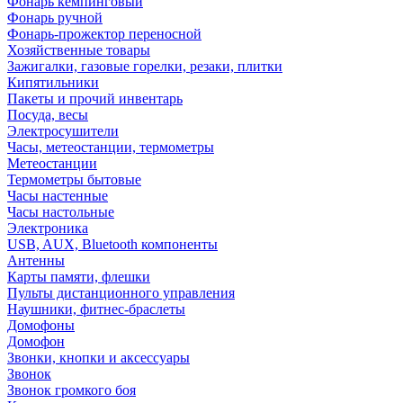
Фонарь кемпинговый
Фонарь ручной
Фонарь-прожектор переносной
Хозяйственные товары
Зажигалки, газовые горелки, резаки, плитки
Кипятильники
Пакеты и прочий инвентарь
Посуда, весы
Электросушители
Часы, метеостанции, термометры
Метеостанции
Термометры бытовые
Часы настенные
Часы настольные
Электроника
USB, AUX, Bluetooth компоненты
Антенны
Карты памяти, флешки
Пульты дистанционного управления
Наушники, фитнес-браслеты
Домофоны
Домофон
Звонки, кнопки и аксессуары
Звонок
Звонок громкого боя