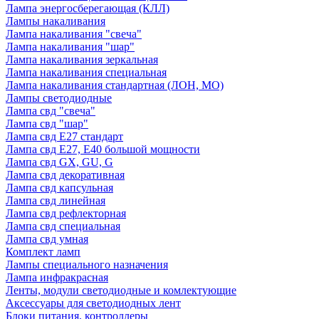
Лампа энергосберегающая (КЛЛ)
Лампы накаливания
Лампа накаливания "свеча"
Лампа накаливания "шар"
Лампа накаливания зеркальная
Лампа накаливания специальная
Лампа накаливания стандартная (ЛОН, МО)
Лампы светодиодные
Лампа свд "свеча"
Лампа свд "шар"
Лампа свд E27 стандарт
Лампа свд E27, Е40 большой мощности
Лампа свд GX, GU, G
Лампа свд декоративная
Лампа свд капсульная
Лампа свд линейная
Лампа свд рефлекторная
Лампа свд специальная
Лампа свд умная
Комплект ламп
Лампы специального назначения
Лампа инфракрасная
Ленты, модули светодиодные и комлектующие
Аксессуары для светодиодных лент
Блоки питания, контроллеры