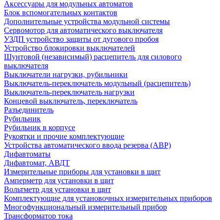
Аксессуары для модульных автоматов
Блок вспомогательных контактов
Дополнительные устройства модульной системы
Сервомотор для автоматического выключателя
УЗДП устройство защиты от дугового пробоя
Устройство блокировки выключателей
Шунтовой (независимый) расцепитель для силового
выключателя
Выключатели нагрузки, рубильники
Выключатель-переключатель модульный (расцепитель)
Выключатель-переключатель нагрузки
Концевой выключатель, переключатель
Разъединитель
Рубильник
Рубильник в корпусе
Рукоятки и прочие комплектующие
Устройства автоматического ввода резерва (АВР)
Дифавтоматы
Дифавтомат, АВДТ
Измерительные приборы для установки в щит
Амперметр для установки в щит
Вольтметр для установки в щит
Комплектующие для установочных измерительных приборов
Многофункциональный измерительный прибор
Трансформатор тока