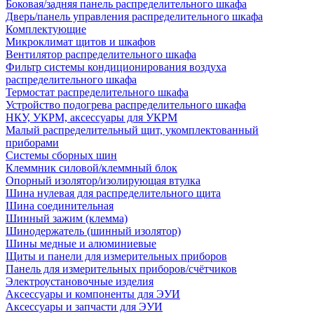
Боковая/задняя панель распределительного шкафа
Дверь/панель управления распределительного шкафа
Комплектующие
Микроклимат щитов и шкафов
Вентилятор распределительного шкафа
Фильтр системы кондиционирования воздуха
распределительного шкафа
Термостат распределительного шкафа
Устройство подогрева распределительного шкафа
НКУ, УКРМ, аксессуары для УКРМ
Малый распределительный щит, укомплектованный
приборами
Системы сборных шин
Клеммник силовой/клеммный блок
Опорный изолятор/изолирующая втулка
Шина нулевая для распределительного щита
Шина соединительная
Шинный зажим (клемма)
Шинодержатель (шинный изолятор)
Шины медные и алюминиевые
Щиты и панели для измерительных приборов
Панель для измерительных приборов/счётчиков
Электроустановочные изделия
Аксессуары и компоненты для ЭУИ
Аксессуары и запчасти для ЭУИ