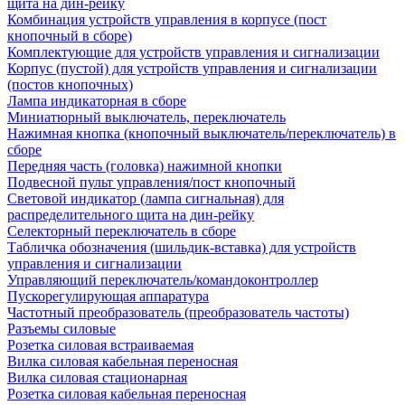
щита на дин-рейку
Комбинация устройств управления в корпусе (пост
кнопочный в сборе)
Комплектующие для устройств управления и сигнализации
Корпус (пустой) для устройств управления и сигнализации
(постов кнопочных)
Лампа индикаторная в сборе
Миниатюрный выключатель, переключатель
Нажимная кнопка (кнопочный выключатель/переключатель) в
сборе
Передняя часть (головка) нажимной кнопки
Подвесной пульт управления/пост кнопочный
Световой индикатор (лампа сигнальная) для
распределительного щита на дин-рейку
Селекторный переключатель в сборе
Табличка обозначения (шильдик-вставка) для устройств
управления и сигнализации
Управляющий переключатель/командоконтроллер
Пускорегулирующая аппаратура
Частотный преобразователь (преобразователь частоты)
Разъемы силовые
Розетка силовая встраиваемая
Вилка силовая кабельная переносная
Вилка силовая стационарная
Розетка силовая кабельная переносная