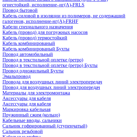
огнестойкий, исполнение–нг(А)-FRLS
Провод бытовой
Кабель силовой в изоляции из полимеров, не содержащий
галогенов, исполнение-нг(А)-FRHF
Кабели специального назначения
Кабель (провод) для погружных насосов
Кабель (провод) термостойкий
Кабель комбинированый
Кабель комбинированый Бухты
Провод автомобильный
Провод в текстильной оплетке (ретро)
Провод в текстильной оплетке (ретро) Бухты
Провод одножильный Бухты
Эмальпровод
Провода для воздушных линий электропередач
Провод для воздушных линий электропередач
Материалы для электромонтажа
Аксессуары для кабеля
Аксессуары для кабеля
Маркировка кабельная
Пружинный сжим (кольцо)
Кабельные вводы, сальники
Сальник гофрированный (ступенчатый)
Сальник резьбовой
Кабельные муфты