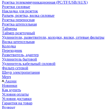
Розетка телекоммуникационная (PC/TF/USB/AUX)
Розетки силовые
Накладка для розеток
Разъем, розетка, вилка силовые
Розетка переносная
Розетка штепсельная
Таймеры
Таймер розеточный
Удлинители, разветвители, колодки, вилки, сетевые фильтры
Вилка штепсельная
Колодка
Переходник
Разветвитель, адаптер
Удлинитель бытовой
Удлинитель кабельный силовой
Фильтр сетевой
Шнур электропитания
Мерч
Акции
Новинки
Как купить
Условия оплаты
Условия доставки
Гарантия на товар
Возврат