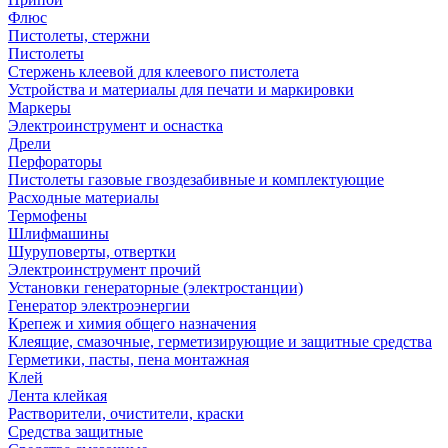
Флюс
Пистолеты, стержни
Пистолеты
Стержень клеевой для клеевого пистолета
Устройства и материалы для печати и маркировки
Маркеры
Электроинструмент и оснастка
Дрели
Перфораторы
Пистолеты газовые гвоздезабивные и комплектующие
Расходные материалы
Термофены
Шлифмашины
Шуруповерты, отвертки
Электроинструмент прочий
Установки генераторные (электростанции)
Генератор электроэнергии
Крепеж и химия общего назначения
Клеящие, смазочные, герметизирующие и защитные средства
Герметики, пасты, пена монтажная
Клей
Лента клейкая
Растворители, очистители, краски
Средства защитные