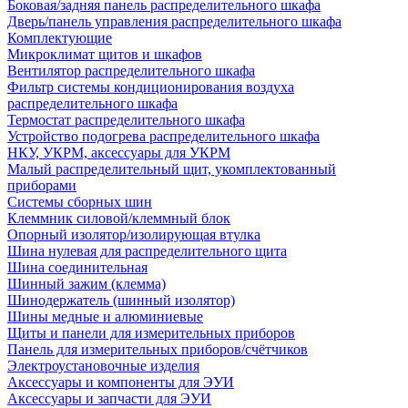
Боковая/задняя панель распределительного шкафа
Дверь/панель управления распределительного шкафа
Комплектующие
Микроклимат щитов и шкафов
Вентилятор распределительного шкафа
Фильтр системы кондиционирования воздуха
распределительного шкафа
Термостат распределительного шкафа
Устройство подогрева распределительного шкафа
НКУ, УКРМ, аксессуары для УКРМ
Малый распределительный щит, укомплектованный
приборами
Системы сборных шин
Клеммник силовой/клеммный блок
Опорный изолятор/изолирующая втулка
Шина нулевая для распределительного щита
Шина соединительная
Шинный зажим (клемма)
Шинодержатель (шинный изолятор)
Шины медные и алюминиевые
Щиты и панели для измерительных приборов
Панель для измерительных приборов/счётчиков
Электроустановочные изделия
Аксессуары и компоненты для ЭУИ
Аксессуары и запчасти для ЭУИ