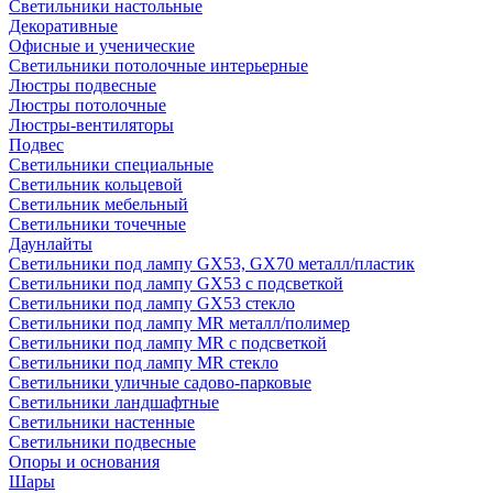
Светильники настольные
Декоративные
Офисные и ученические
Светильники потолочные интерьерные
Люстры подвесные
Люстры потолочные
Люстры-вентиляторы
Подвес
Светильники специальные
Светильник кольцевой
Светильник мебельный
Светильники точечные
Даунлайты
Светильники под лампу GX53, GX70 металл/пластик
Светильники под лампу GX53 с подсветкой
Светильники под лампу GX53 стекло
Светильники под лампу MR металл/полимер
Светильники под лампу MR с подсветкой
Светильники под лампу MR стекло
Светильники уличные садово-парковые
Светильники ландшафтные
Светильники настенные
Светильники подвесные
Опоры и основания
Шары