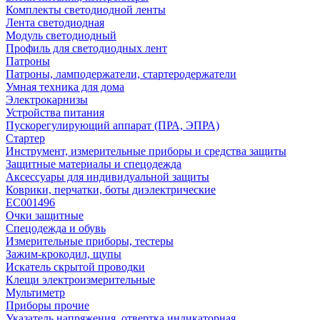
Комплекты светодиодной ленты
Лента светодиодная
Модуль светодиодный
Профиль для светодиодных лент
Патроны
Патроны, ламподержатели, стартеродержатели
Умная техника для дома
Электрокарнизы
Устройства питания
Пускорегулирующий аппарат (ПРА, ЭПРА)
Стартер
Инструмент, измерительные приборы и средства защиты
Защитные материалы и спецодежда
Аксессуары для индивидуальной защиты
Коврики, перчатки, боты диэлектрические
EC001496
Очки защитные
Спецодежда и обувь
Измерительные приборы, тестеры
Зажим-крокодил, щупы
Искатель скрытой проводки
Клещи электроизмерительные
Мультиметр
Приборы прочие
Указатель напряжения, отвертка индикаторная