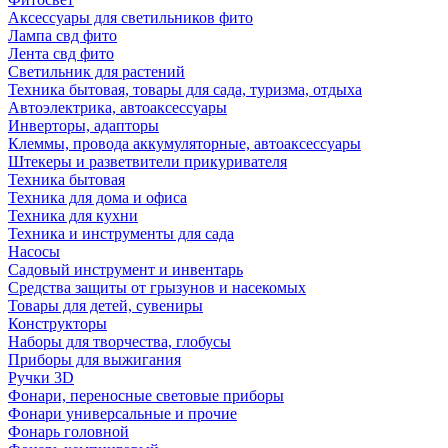
Аксессуары для светильников фито
Лампа свд фито
Лента свд фито
Светильник для растений
Техника бытовая, товары для сада, туризма, отдыха
Автоэлектрика, автоаксессуары
Инверторы, адапторы
Клеммы, провода аккумуляторные, автоаксессуары
Штекеры и разветвители прикуривателя
Техника бытовая
Техника для дома и офиса
Техника для кухни
Техника и инструменты для сада
Насосы
Садовый инструмент и инвентарь
Средства защиты от грызунов и насекомых
Товары для детей, сувениры
Конструкторы
Наборы для творчества, глобусы
Приборы для выжигания
Ручки 3D
Фонари, переносные световые приборы
Фонари универсальные и прочие
Фонарь головной