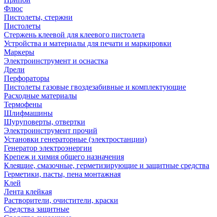
Флюс
Пистолеты, стержни
Пистолеты
Стержень клеевой для клеевого пистолета
Устройства и материалы для печати и маркировки
Маркеры
Электроинструмент и оснастка
Дрели
Перфораторы
Пистолеты газовые гвоздезабивные и комплектующие
Расходные материалы
Термофены
Шлифмашины
Шуруповерты, отвертки
Электроинструмент прочий
Установки генераторные (электростанции)
Генератор электроэнергии
Крепеж и химия общего назначения
Клеящие, смазочные, герметизирующие и защитные средства
Герметики, пасты, пена монтажная
Клей
Лента клейкая
Растворители, очистители, краски
Средства защитные