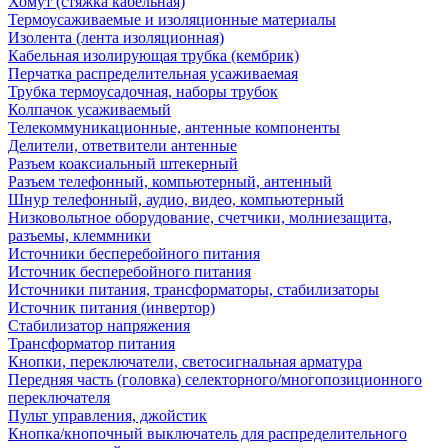
Хомут (стяжка кабельная)
Термоусаживаемые и изоляционные материалы
Изолента (лента изоляционная)
Кабельная изолирующая трубка (кембрик)
Перчатка распределительная усаживаемая
Трубка термоусадочная, наборы трубок
Колпачок усаживаемый
Телекоммуникационные, антенные компоненты
Делители, ответвители антенные
Разъем коаксиальный штекерный
Разъем телефонный, компьютерный, антенный
Шнур телефонный, аудио, видео, компьютерный
Низковольтное оборудование, счетчики, молниезащита,
разъемы, клеммники
Источники бесперебойного питания
Источник бесперебойного питания
Источники питания, трансформаторы, стабилизаторы
Источник питания (инвертор)
Стабилизатор напряжения
Трансформатор питания
Кнопки, переключатели, светосигнальная арматура
Передняя часть (головка) селекторного/многопозиционного
переключателя
Пульт управления, джойстик
Кнопка/кнопочный выключатель для распределительного