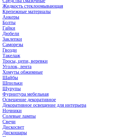
Средства смазочные
Жидкость стеклоомывающая
Крепежные материалы
Анкеры
Болты
Гайки
Дюбели
Заклепки
Саморезы
Гвозди
Такелаж
Тросы, цепи, веревки
Уголок, лента
Хомуты обжимные
Шайбы
Шпильки
Шурупы
Фурнитура мебельная
Освещение декоративное
Декоративное освещение для интерьера
Ночники
Солевые лампы
Свечи
Дискосвет
Дискошары