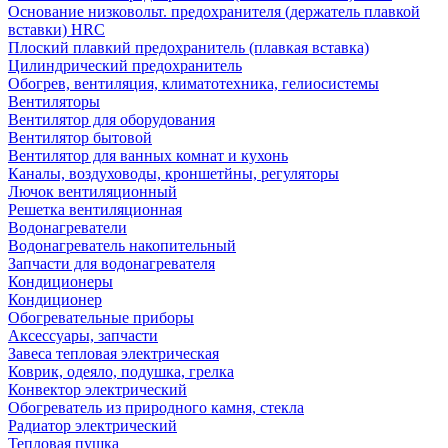
Основание низковольт. предохранителя (держатель плавкой
вставки) HRC
Плоский плавкий предохранитель (плавкая вставка)
Цилиндрический предохранитель
Обогрев, вентиляция, климатотехника, гелиосистемы
Вентиляторы
Вентилятор для оборудования
Вентилятор бытовой
Вентилятор для ванных комнат и кухонь
Каналы, воздуховоды, кроншетйны, регуляторы
Лючок вентиляционный
Решетка вентиляционная
Водонагреватели
Водонагреватель накопительный
Запчасти для водонагревателя
Кондиционеры
Кондиционер
Обогревательные приборы
Аксессуары, запчасти
Завеса тепловая электрическая
Коврик, одеяло, подушка, грелка
Конвектор электрический
Обогреватель из природного камня, стекла
Радиатор электрический
Тепловая пушка