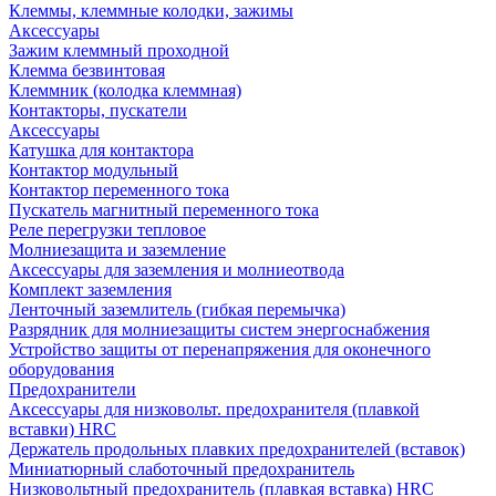
Клеммы, клеммные колодки, зажимы
Аксессуары
Зажим клеммный проходной
Клемма безвинтовая
Клеммник (колодка клеммная)
Контакторы, пускатели
Аксессуары
Катушка для контактора
Контактор модульный
Контактор переменного тока
Пускатель магнитный переменного тока
Реле перегрузки тепловое
Молниезащита и заземление
Аксессуары для заземления и молниеотвода
Комплект заземления
Ленточный заземлитель (гибкая перемычка)
Разрядник для молниезащиты систем энергоснабжения
Устройство защиты от перенапряжения для оконечного
оборудования
Предохранители
Аксессуары для низковольт. предохранителя (плавкой
вставки) HRC
Держатель продольных плавких предохранителей (вставок)
Миниатюрный слаботочный предохранитель
Низковольтный предохранитель (плавкая вставка) HRC