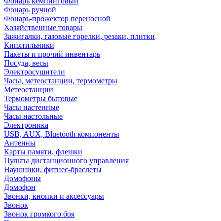
Фонарь кемпинговый
Фонарь ручной
Фонарь-прожектор переносной
Хозяйственные товары
Зажигалки, газовые горелки, резаки, плитки
Кипятильники
Пакеты и прочий инвентарь
Посуда, весы
Электросушители
Часы, метеостанции, термометры
Метеостанции
Термометры бытовые
Часы настенные
Часы настольные
Электроника
USB, AUX, Bluetooth компоненты
Антенны
Карты памяти, флешки
Пульты дистанционного управления
Наушники, фитнес-браслеты
Домофоны
Домофон
Звонки, кнопки и аксессуары
Звонок
Звонок громкого боя