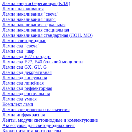
Лампа энергосберегающая (КЛЛ)
Лампы накаливания
Лампа накаливания "свеча"
Лампа накаливания "шар"
Лампа накаливания зеркальная
Лампа накаливания специальная
Лампа накаливания стандартная (ЛОН, МО)
Лампы светодиодные
Лампа свд "свеча"
Лампа свд "шар"
Лампа свд E27 стандарт
Лампа свд E27, Е40 большой мощности
Лампа свд GX, GU, G
Лампа свд декоративная
Лампа свд капсульная
Лампа свд линейная
Лампа свд рефлекторная
Лампа свд специальная
Лампа свд умная
Комплект ламп
Лампы специального назначения
Лампа инфракрасная
Ленты, модули светодиодные и комлектующие
Аксессуары для светодиодных лент
Блоки питания, контроллеры