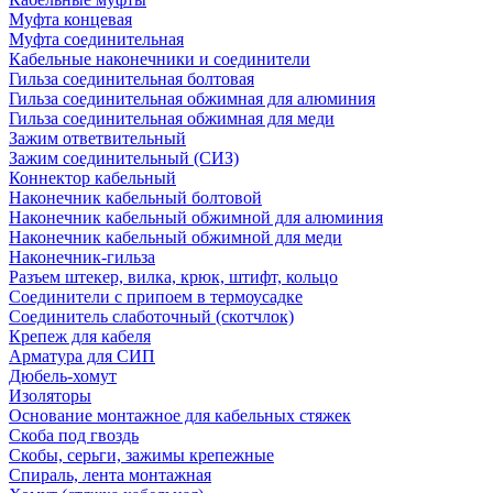
Муфта концевая
Муфта соединительная
Кабельные наконечники и соединители
Гильза соединительная болтовая
Гильза соединительная обжимная для алюминия
Гильза соединительная обжимная для меди
Зажим ответвительный
Зажим соединительный (СИЗ)
Коннектор кабельный
Наконечник кабельный болтовой
Наконечник кабельный обжимной для алюминия
Наконечник кабельный обжимной для меди
Наконечник-гильза
Разъем штекер, вилка, крюк, штифт, кольцо
Соединители с припоем в термоусадке
Соединитель слаботочный (скотчлок)
Крепеж для кабеля
Арматура для СИП
Дюбель-хомут
Изоляторы
Основание монтажное для кабельных стяжек
Скоба под гвоздь
Скобы, серьги, зажимы крепежные
Спираль, лента монтажная