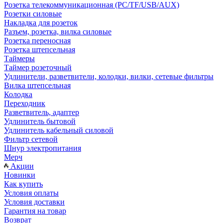
Розетка телекоммуникационная (PC/TF/USB/AUX)
Розетки силовые
Накладка для розеток
Разъем, розетка, вилка силовые
Розетка переносная
Розетка штепсельная
Таймеры
Таймер розеточный
Удлинители, разветвители, колодки, вилки, сетевые фильтры
Вилка штепсельная
Колодка
Переходник
Разветвитель, адаптер
Удлинитель бытовой
Удлинитель кабельный силовой
Фильтр сетевой
Шнур электропитания
Мерч
Акции
Новинки
Как купить
Условия оплаты
Условия доставки
Гарантия на товар
Возврат