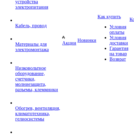
устройства
электропитания
Как купить
К
Кабель, провод
Условия
оплаты
Условия
Новинки
Акции
доставки
Материалы для
Гарантия
электромонтажа
на товар
Возврат
Низковольтное
оборудование,
счетчики,
молниезащита,
разъемы, клеммники
Обогрев, вентиляция,
климатотехника,
гелиосистемы