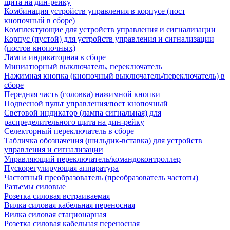
щита на дин-рейку
Комбинация устройств управления в корпусе (пост
кнопочный в сборе)
Комплектующие для устройств управления и сигнализации
Корпус (пустой) для устройств управления и сигнализации
(постов кнопочных)
Лампа индикаторная в сборе
Миниатюрный выключатель, переключатель
Нажимная кнопка (кнопочный выключатель/переключатель) в
сборе
Передняя часть (головка) нажимной кнопки
Подвесной пульт управления/пост кнопочный
Световой индикатор (лампа сигнальная) для
распределительного щита на дин-рейку
Селекторный переключатель в сборе
Табличка обозначения (шильдик-вставка) для устройств
управления и сигнализации
Управляющий переключатель/командоконтроллер
Пускорегулирующая аппаратура
Частотный преобразователь (преобразователь частоты)
Разъемы силовые
Розетка силовая встраиваемая
Вилка силовая кабельная переносная
Вилка силовая стационарная
Розетка силовая кабельная переносная