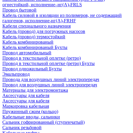
огнестойкий, исполнение–нг(А)-FRLS
Провод бытовой
Кабель силовой в изоляции из полимеров, не содержащий
галогенов, исполнение-нг(А)-FRHF
Кабели специального назначения
Кабель (провод) для погружных насосов
Кабель (провод) термостойкий
Кабель комбинированый
Кабель комбинированый Бухты
Провод автомобильный
Провод в текстильной оплетке (ретро)
Провод в текстильной оплетке (ретро) Бухты
Провод одножильный Бухты
Эмальпровод
Провода для воздушных линий электропередач
Провод для воздушных линий электропередач
Материалы для электромонтажа
Аксессуары для кабеля
Аксессуары для кабеля
Маркировка кабельная
Пружинный сжим (кольцо)
Кабельные вводы, сальники
Сальник гофрированный (ступенчатый)
Сальник резьбовой
Кабельные муфты