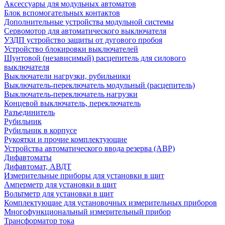
Аксессуары для модульных автоматов
Блок вспомогательных контактов
Дополнительные устройства модульной системы
Сервомотор для автоматического выключателя
УЗДП устройство защиты от дугового пробоя
Устройство блокировки выключателей
Шунтовой (независимый) расцепитель для силового
выключателя
Выключатели нагрузки, рубильники
Выключатель-переключатель модульный (расцепитель)
Выключатель-переключатель нагрузки
Концевой выключатель, переключатель
Разъединитель
Рубильник
Рубильник в корпусе
Рукоятки и прочие комплектующие
Устройства автоматического ввода резерва (АВР)
Дифавтоматы
Дифавтомат, АВДТ
Измерительные приборы для установки в щит
Амперметр для установки в щит
Вольтметр для установки в щит
Комплектующие для установочных измерительных приборов
Многофункциональный измерительный прибор
Трансформатор тока