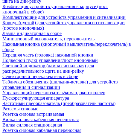
щита на дин-рейку
Комбинация устройств управления в корпусе (пост
кнопочный в сборе)
Комплектующие для устройств управления и сигнализации
Корпус (пустой) для устройств управления и сигнализации
(постов кнопочных)
Лампа индикаторная в сборе
Миниатюрный выключатель, переключатель
Нажимная кнопка (кнопочный выключатель/переключатель) в
сборе
Передняя часть (головка) нажимной кнопки
Подвесной пульт управления/пост кнопочный
Световой индикатор (лампа сигнальная) для
распределительного щита на дин-рейку
Селекторный переключатель в сборе
Табличка обозначения (шильдик-вставка) для устройств
управления и сигнализации
Управляющий переключатель/командоконтроллер
Пускорегулирующая аппаратура
Частотный преобразователь (преобразователь частоты)
Разъемы силовые
Розетка силовая встраиваемая
Вилка силовая кабельная переносная
Вилка силовая стационарная
Розетка силовая кабельная переносная