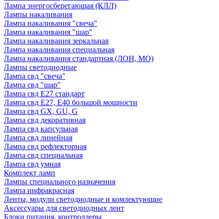
Лампа энергосберегающая (КЛЛ)
Лампы накаливания
Лампа накаливания "свеча"
Лампа накаливания "шар"
Лампа накаливания зеркальная
Лампа накаливания специальная
Лампа накаливания стандартная (ЛОН, МО)
Лампы светодиодные
Лампа свд "свеча"
Лампа свд "шар"
Лампа свд E27 стандарт
Лампа свд E27, Е40 большой мощности
Лампа свд GX, GU, G
Лампа свд декоративная
Лампа свд капсульная
Лампа свд линейная
Лампа свд рефлекторная
Лампа свд специальная
Лампа свд умная
Комплект ламп
Лампы специального назначения
Лампа инфракрасная
Ленты, модули светодиодные и комлектующие
Аксессуары для светодиодных лент
Блоки питания, контроллеры