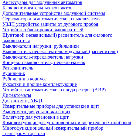
Аксессуары для модульных автоматов
Блок вспомогательных контактов
Дополнительные устройства модульной системы
Сервомотор для автоматического выключателя
УЗДП устройство защиты от дугового пробоя
Устройство блокировки выключателей
Шунтовой (независимый) расцепитель для силового
выключателя
Выключатели нагрузки, рубильники
Выключатель-переключатель модульный (расцепитель)
Выключатель-переключатель нагрузки
Концевой выключатель, переключатель
Разъединитель
Рубильник
Рубильник в корпусе
Рукоятки и прочие комплектующие
Устройства автоматического ввода резерва (АВР)
Дифавтоматы
Дифавтомат, АВДТ
Измерительные приборы для установки в щит
Амперметр для установки в щит
Вольтметр для установки в щит
Комплектующие для установочных измерительных приборов
Многофункциональный измерительный прибор
Трансформатор тока