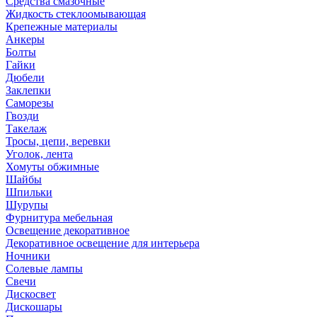
Средства смазочные
Жидкость стеклоомывающая
Крепежные материалы
Анкеры
Болты
Гайки
Дюбели
Заклепки
Саморезы
Гвозди
Такелаж
Тросы, цепи, веревки
Уголок, лента
Хомуты обжимные
Шайбы
Шпильки
Шурупы
Фурнитура мебельная
Освещение декоративное
Декоративное освещение для интерьера
Ночники
Солевые лампы
Свечи
Дискосвет
Дискошары