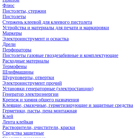
Флюс
Пистолеты, стержни
Пистолеты
Стержень клеевой для клеевого пистолета
Устройства и материалы для печати и маркировки
Маркеры
Электроинструмент и оснастка
Дрели
Перфораторы
Пистолеты газовые гвоздезабивные и комплектующие
Расходные материалы
Термофены
Шлифмашины
Шуруповерты, отвертки
Электроинструмент прочий
Установки генераторные (электростанции)
Генератор электроэнергии
Крепеж и химия общего назначения
Клеящие, смазочные, герметизирующие и защитные средства
Герметики, пасты, пена монтажная
Клей
Лента клейкая
Растворители, очистители, краски
Средства защитные