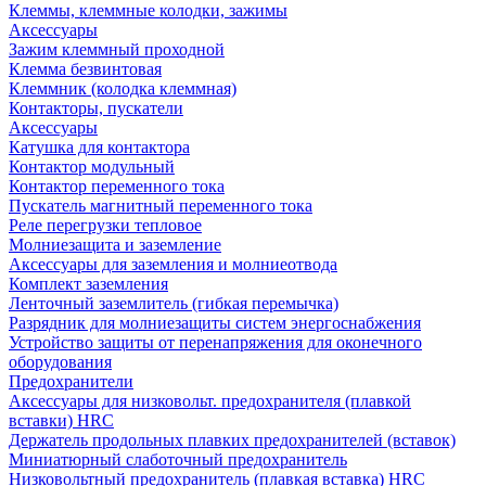
Клеммы, клеммные колодки, зажимы
Аксессуары
Зажим клеммный проходной
Клемма безвинтовая
Клеммник (колодка клеммная)
Контакторы, пускатели
Аксессуары
Катушка для контактора
Контактор модульный
Контактор переменного тока
Пускатель магнитный переменного тока
Реле перегрузки тепловое
Молниезащита и заземление
Аксессуары для заземления и молниеотвода
Комплект заземления
Ленточный заземлитель (гибкая перемычка)
Разрядник для молниезащиты систем энергоснабжения
Устройство защиты от перенапряжения для оконечного
оборудования
Предохранители
Аксессуары для низковольт. предохранителя (плавкой
вставки) HRC
Держатель продольных плавких предохранителей (вставок)
Миниатюрный слаботочный предохранитель
Низковольтный предохранитель (плавкая вставка) HRC