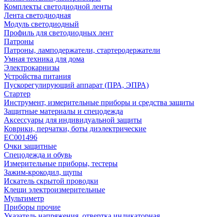
Комплекты светодиодной ленты
Лента светодиодная
Модуль светодиодный
Профиль для светодиодных лент
Патроны
Патроны, ламподержатели, стартеродержатели
Умная техника для дома
Электрокарнизы
Устройства питания
Пускорегулирующий аппарат (ПРА, ЭПРА)
Стартер
Инструмент, измерительные приборы и средства защиты
Защитные материалы и спецодежда
Аксессуары для индивидуальной защиты
Коврики, перчатки, боты диэлектрические
EC001496
Очки защитные
Спецодежда и обувь
Измерительные приборы, тестеры
Зажим-крокодил, щупы
Искатель скрытой проводки
Клещи электроизмерительные
Мультиметр
Приборы прочие
Указатель напряжения, отвертка индикаторная