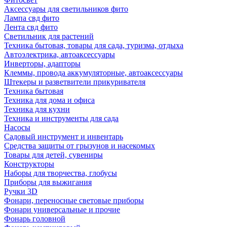
Аксессуары для светильников фито
Лампа свд фито
Лента свд фито
Светильник для растений
Техника бытовая, товары для сада, туризма, отдыха
Автоэлектрика, автоаксессуары
Инверторы, адапторы
Клеммы, провода аккумуляторные, автоаксессуары
Штекеры и разветвители прикуривателя
Техника бытовая
Техника для дома и офиса
Техника для кухни
Техника и инструменты для сада
Насосы
Садовый инструмент и инвентарь
Средства защиты от грызунов и насекомых
Товары для детей, сувениры
Конструкторы
Наборы для творчества, глобусы
Приборы для выжигания
Ручки 3D
Фонари, переносные световые приборы
Фонари универсальные и прочие
Фонарь головной