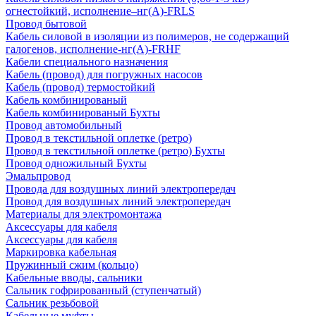
огнестойкий, исполнение–нг(А)-FRLS
Провод бытовой
Кабель силовой в изоляции из полимеров, не содержащий
галогенов, исполнение-нг(А)-FRHF
Кабели специального назначения
Кабель (провод) для погружных насосов
Кабель (провод) термостойкий
Кабель комбинированый
Кабель комбинированый Бухты
Провод автомобильный
Провод в текстильной оплетке (ретро)
Провод в текстильной оплетке (ретро) Бухты
Провод одножильный Бухты
Эмальпровод
Провода для воздушных линий электропередач
Провод для воздушных линий электропередач
Материалы для электромонтажа
Аксессуары для кабеля
Аксессуары для кабеля
Маркировка кабельная
Пружинный сжим (кольцо)
Кабельные вводы, сальники
Сальник гофрированный (ступенчатый)
Сальник резьбовой
Кабельные муфты