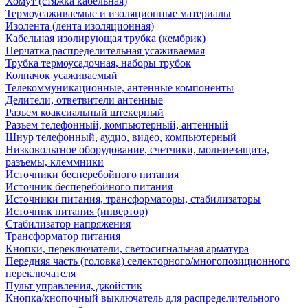
Хомут (стяжка кабельная)
Термоусаживаемые и изоляционные материалы
Изолента (лента изоляционная)
Кабельная изолирующая трубка (кембрик)
Перчатка распределительная усаживаемая
Трубка термоусадочная, наборы трубок
Колпачок усаживаемый
Телекоммуникационные, антенные компоненты
Делители, ответвители антенные
Разъем коаксиальный штекерный
Разъем телефонный, компьютерный, антенный
Шнур телефонный, аудио, видео, компьютерный
Низковольтное оборудование, счетчики, молниезащита,
разъемы, клеммники
Источники бесперебойного питания
Источник бесперебойного питания
Источники питания, трансформаторы, стабилизаторы
Источник питания (инвертор)
Стабилизатор напряжения
Трансформатор питания
Кнопки, переключатели, светосигнальная арматура
Передняя часть (головка) селекторного/многопозиционного
переключателя
Пульт управления, джойстик
Кнопка/кнопочный выключатель для распределительного