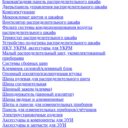
Боковая/задняя панель распределительного шкафа
Дверь/панель управления распределительного шкафа
Комплектующие
Микроклимат щитов и шкафов
Вентилятор распределительного шкафа
Фильтр системы кондиционирования воздуха
распределительного шкафа
Термостат распределительного шкафа
Устройство подогрева распределительного шкафа
НКУ, УКРМ, аксессуары для УКРМ
Малый распределительный щит, укомплектованный
приборами
Системы сборных шин
Клеммник силовой/клеммный блок
Опорный изолятор/изолирующая втулка
Шина нулевая для распределительного щита
Шина соединительная
Шинный зажим (клемма)
Шинодержатель (шинный изолятор)
Шины медные и алюминиевые
Щиты и панели для измерительных приборов
Панель для измерительных приборов/счётчиков
Электроустановочные изделия
Аксессуары и компоненты для ЭУИ
Аксессуары и запчасти для ЭУИ