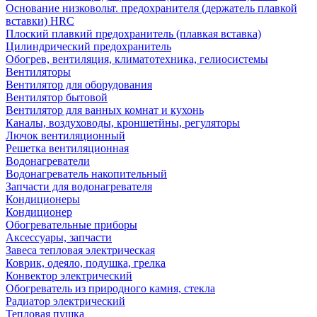
Основание низковольт. предохранителя (держатель плавкой
вставки) HRC
Плоский плавкий предохранитель (плавкая вставка)
Цилиндрический предохранитель
Обогрев, вентиляция, климатотехника, гелиосистемы
Вентиляторы
Вентилятор для оборудования
Вентилятор бытовой
Вентилятор для ванных комнат и кухонь
Каналы, воздуховоды, кроншетйны, регуляторы
Лючок вентиляционный
Решетка вентиляционная
Водонагреватели
Водонагреватель накопительный
Запчасти для водонагревателя
Кондиционеры
Кондиционер
Обогревательные приборы
Аксессуары, запчасти
Завеса тепловая электрическая
Коврик, одеяло, подушка, грелка
Конвектор электрический
Обогреватель из природного камня, стекла
Радиатор электрический
Тепловая пушка