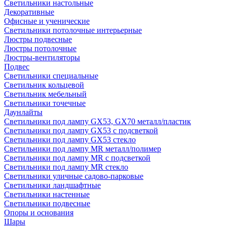
Светильники настольные
Декоративные
Офисные и ученические
Светильники потолочные интерьерные
Люстры подвесные
Люстры потолочные
Люстры-вентиляторы
Подвес
Светильники специальные
Светильник кольцевой
Светильник мебельный
Светильники точечные
Даунлайты
Светильники под лампу GX53, GX70 металл/пластик
Светильники под лампу GX53 с подсветкой
Светильники под лампу GX53 стекло
Светильники под лампу MR металл/полимер
Светильники под лампу MR с подсветкой
Светильники под лампу MR стекло
Светильники уличные садово-парковые
Светильники ландшафтные
Светильники настенные
Светильники подвесные
Опоры и основания
Шары