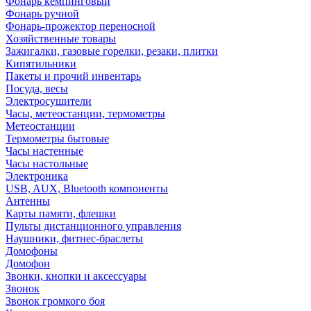
Фонарь кемпинговый
Фонарь ручной
Фонарь-прожектор переносной
Хозяйственные товары
Зажигалки, газовые горелки, резаки, плитки
Кипятильники
Пакеты и прочий инвентарь
Посуда, весы
Электросушители
Часы, метеостанции, термометры
Метеостанции
Термометры бытовые
Часы настенные
Часы настольные
Электроника
USB, AUX, Bluetooth компоненты
Антенны
Карты памяти, флешки
Пульты дистанционного управления
Наушники, фитнес-браслеты
Домофоны
Домофон
Звонки, кнопки и аксессуары
Звонок
Звонок громкого боя