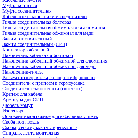
Муфта концевая
Муфта соединительная
Кабельные наконечники и соединители
Гильза соединительная болтовая
Гильза соединительная обжимная для алюминия
Гильза соединительная обжимная для меди
Зажим ответвительный
Зажим соединительный (СИЗ)
Коннектор кабельный
Наконечник кабельный болтовой
Наконечник кабельный обжимной для алюминия
Наконечник кабельный обжимной для меди
Наконечник-гильза
Разъем штекер, вилка, крюк, штифт, кольцо
Соединители с припоем в термоусадке
Соединитель слаботочный (скотчлок)
Крепеж для кабеля
Арматура для СИП
Дюбель-хомут
Изоляторы
Основание монтажное для кабельных стяжек
Скоба под гвоздь
Скобы, серьги, зажимы крепежные
Спираль, лента монтажная