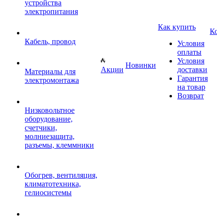
устройства
электропитания
Как купить
К
Кабель, провод
Условия
оплаты
Условия
Новинки
Акции
доставки
Материалы для
Гарантия
электромонтажа
на товар
Возврат
Низковольтное
оборудование,
счетчики,
молниезащита,
разъемы, клеммники
Обогрев, вентиляция,
климатотехника,
гелиосистемы