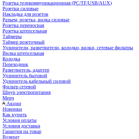
Розетка телекоммуникационная (PC/TF/USB/AUX)
Розетки силовые
Накладка для розеток
Разъем, розетка, вилка силовые
Розетка переносная
Розетка штепсельная
Таймеры
Таймер розеточный
Удлинители, разветвители, колодки, вилки, сетевые фильтры
Вилка штепсельная
Колодка
Переходник
Разветвитель, адаптер
Удлинитель бытовой
Удлинитель кабельный силовой
Фильтр сетевой
Шнур электропитания
Мерч
Акции
Новинки
Как купить
Условия оплаты
Условия доставки
Гарантия на товар
Возврат