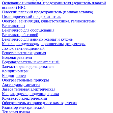
Основание низковольт. предохранителя (держатель плавкой
вставки) HRC
Плоский плавкий предохранитель (плавкая вставка)
Цилиндрический предохранитель
Обогрев, вентиляция, климатотехника, гелиосистемы
Вентиляторы
Вентилятор для оборудования
Вентилятор бытовой
Вентилятор для ванных комнат и кухонь
Каналы, воздуховоды, кроншетйны, регуляторы
Лючок вентиляционный
Решетка вентиляционная
Водонагреватели
Водонагреватель накопительный
Запчасти для водонагревателя
Кондиционеры
Кондиционер
Обогревательные приборы
Аксессуары, запчасти
Завеса тепловая электрическая
Коврик, одеяло, подушка, грелка
Конвектор электрический
Обогреватель из природного камня, стекла
Радиатор электрический
Тепловая пушка