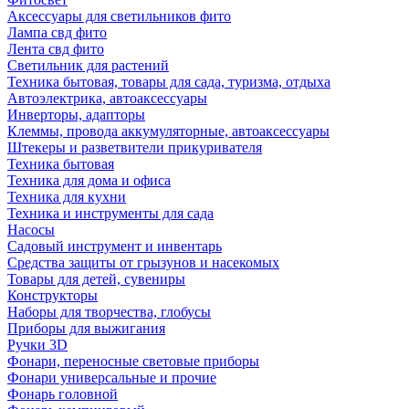
Аксессуары для светильников фито
Лампа свд фито
Лента свд фито
Светильник для растений
Техника бытовая, товары для сада, туризма, отдыха
Автоэлектрика, автоаксессуары
Инверторы, адапторы
Клеммы, провода аккумуляторные, автоаксессуары
Штекеры и разветвители прикуривателя
Техника бытовая
Техника для дома и офиса
Техника для кухни
Техника и инструменты для сада
Насосы
Садовый инструмент и инвентарь
Средства защиты от грызунов и насекомых
Товары для детей, сувениры
Конструкторы
Наборы для творчества, глобусы
Приборы для выжигания
Ручки 3D
Фонари, переносные световые приборы
Фонари универсальные и прочие
Фонарь головной