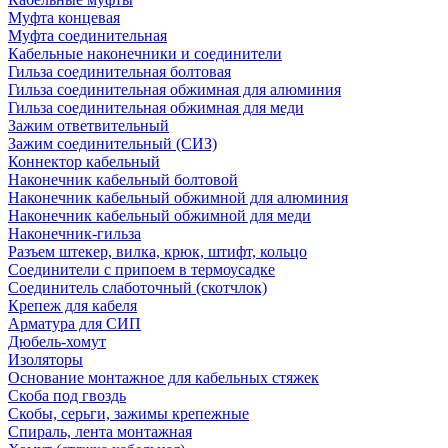
Муфта концевая
Муфта соединительная
Кабельные наконечники и соединители
Гильза соединительная болтовая
Гильза соединительная обжимная для алюминия
Гильза соединительная обжимная для меди
Зажим ответвительный
Зажим соединительный (СИЗ)
Коннектор кабельный
Наконечник кабельный болтовой
Наконечник кабельный обжимной для алюминия
Наконечник кабельный обжимной для меди
Наконечник-гильза
Разъем штекер, вилка, крюк, штифт, кольцо
Соединители с припоем в термоусадке
Соединитель слаботочный (скотчлок)
Крепеж для кабеля
Арматура для СИП
Дюбель-хомут
Изоляторы
Основание монтажное для кабельных стяжек
Скоба под гвоздь
Скобы, серьги, зажимы крепежные
Спираль, лента монтажная