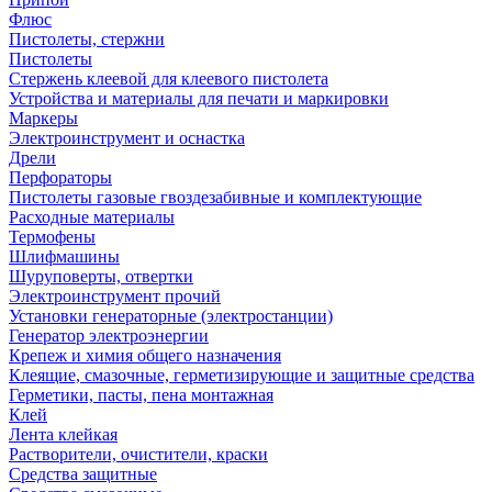
Флюс
Пистолеты, стержни
Пистолеты
Стержень клеевой для клеевого пистолета
Устройства и материалы для печати и маркировки
Маркеры
Электроинструмент и оснастка
Дрели
Перфораторы
Пистолеты газовые гвоздезабивные и комплектующие
Расходные материалы
Термофены
Шлифмашины
Шуруповерты, отвертки
Электроинструмент прочий
Установки генераторные (электростанции)
Генератор электроэнергии
Крепеж и химия общего назначения
Клеящие, смазочные, герметизирующие и защитные средства
Герметики, пасты, пена монтажная
Клей
Лента клейкая
Растворители, очистители, краски
Средства защитные