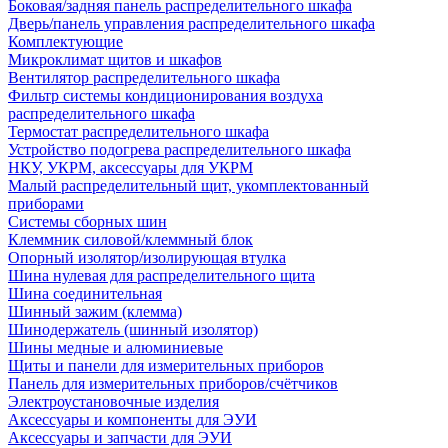
Боковая/задняя панель распределительного шкафа
Дверь/панель управления распределительного шкафа
Комплектующие
Микроклимат щитов и шкафов
Вентилятор распределительного шкафа
Фильтр системы кондиционирования воздуха
распределительного шкафа
Термостат распределительного шкафа
Устройство подогрева распределительного шкафа
НКУ, УКРМ, аксессуары для УКРМ
Малый распределительный щит, укомплектованный
приборами
Системы сборных шин
Клеммник силовой/клеммный блок
Опорный изолятор/изолирующая втулка
Шина нулевая для распределительного щита
Шина соединительная
Шинный зажим (клемма)
Шинодержатель (шинный изолятор)
Шины медные и алюминиевые
Щиты и панели для измерительных приборов
Панель для измерительных приборов/счётчиков
Электроустановочные изделия
Аксессуары и компоненты для ЭУИ
Аксессуары и запчасти для ЭУИ