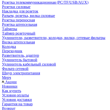
Розетка телекоммуникационная (PC/TF/USB/AUX)
Розетки силовые
Накладка для розеток
Разъем, розетка, вилка силовые
Розетка переносная
Розетка штепсельная
Таймеры
Таймер розеточный
Удлинители, разветвители, колодки, вилки, сетевые фильтры
Вилка штепсельная
Колодка
Переходник
Разветвитель, адаптер
Удлинитель бытовой
Удлинитель кабельный силовой
Фильтр сетевой
Шнур электропитания
Мерч
Акции
Новинки
Как купить
Условия оплаты
Условия доставки
Гарантия на товар
Возврат