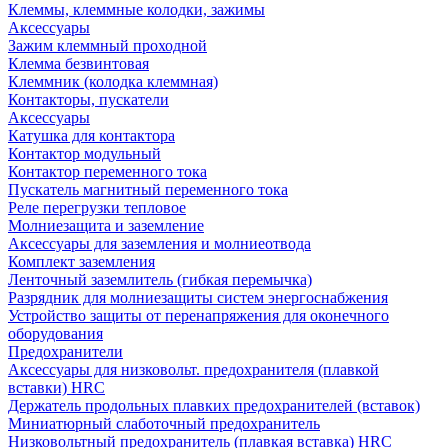
Клеммы, клеммные колодки, зажимы
Аксессуары
Зажим клеммный проходной
Клемма безвинтовая
Клеммник (колодка клеммная)
Контакторы, пускатели
Аксессуары
Катушка для контактора
Контактор модульный
Контактор переменного тока
Пускатель магнитный переменного тока
Реле перегрузки тепловое
Молниезащита и заземление
Аксессуары для заземления и молниеотвода
Комплект заземления
Ленточный заземлитель (гибкая перемычка)
Разрядник для молниезащиты систем энергоснабжения
Устройство защиты от перенапряжения для оконечного
оборудования
Предохранители
Аксессуары для низковольт. предохранителя (плавкой
вставки) HRC
Держатель продольных плавких предохранителей (вставок)
Миниатюрный слаботочный предохранитель
Низковольтный предохранитель (плавкая вставка) HRC