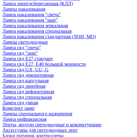
Лампа энергосберегающая (КЛЛ)
Лампы накаливания
Лампа накаливания "свеча"
Лампа накаливания "шар"
Лампа накаливания зеркальная
Лампа накаливания специальная
Лампа накаливания стандартная (ЛОН, МО)
Лампы светодиодные
Лампа свд "свеча"
Лампа свд "шар"
Лампа свд E27 стандарт
Лампа свд E27, Е40 большой мощности
Лампа свд GX, GU, G
Лампа свд декоративная
Лампа свд капсульная
Лампа свд линейная
Лампа свд рефлекторная
Лампа свд специальная
Лампа свд умная
Комплект ламп
Лампы специального назначения
Лампа инфракрасная
Ленты, модули светодиодные и комлектующие
Аксессуары для светодиодных лент
Блоки питания, контроллеры