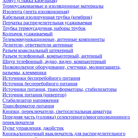
Хомут (стяжка кабельная)
Термоусаживаемые и изоляционные материалы
Изолента (лента изоляционная)
Кабельная изолирующая трубка (кембрик)
Перчатка распределительная усаживаемая
Трубка термоусадочная, наборы трубок
Колпачок усаживаемый
Телекоммуникационные, антенные компоненты
Делители, ответвители антенные
Разъем коаксиальный штекерный
Разъем телефонный, компьютерный, антенный
Шнур телефонный, аудио, видео, компьютерный
Низковольтное оборудование, счетчики, молниезащита,
разъемы, клеммники
Источники бесперебойного питания
Источник бесперебойного питания
Источники питания, трансформаторы, стабилизаторы
Источник питания (инвертор)
Стабилизатор напряжения
Трансформатор питания
Кнопки, переключатели, светосигнальная арматура
Передняя часть (головка) селекторного/многопозиционного
переключателя
Пульт управления, джойстик
Кнопка/кнопочный выключатель для распределительного