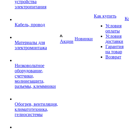
устройства
электропитания
Как купить
К
Кабель, провод
Условия
оплаты
Условия
Новинки
Акции
доставки
Материалы для
Гарантия
электромонтажа
на товар
Возврат
Низковольтное
оборудование,
счетчики,
молниезащита,
разъемы, клеммники
Обогрев, вентиляция,
климатотехника,
гелиосистемы