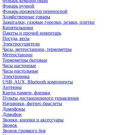
Фонарь кемпинговый
Фонарь ручной
Фонарь-прожектор переносной
Хозяйственные товары
Зажигалки, газовые горелки, резаки, плитки
Кипятильники
Пакеты и прочий инвентарь
Посуда, весы
Электросушители
Часы, метеостанции, термометры
Метеостанции
Термометры бытовые
Часы настенные
Часы настольные
Электроника
USB, AUX, Bluetooth компоненты
Антенны
Карты памяти, флешки
Пульты дистанционного управления
Наушники, фитнес-браслеты
Домофоны
Домофон
Звонки, кнопки и аксессуары
Звонок
Звонок громкого боя