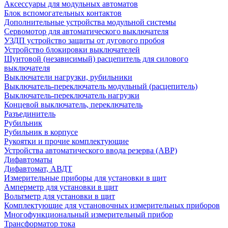
Аксессуары для модульных автоматов
Блок вспомогательных контактов
Дополнительные устройства модульной системы
Сервомотор для автоматического выключателя
УЗДП устройство защиты от дугового пробоя
Устройство блокировки выключателей
Шунтовой (независимый) расцепитель для силового
выключателя
Выключатели нагрузки, рубильники
Выключатель-переключатель модульный (расцепитель)
Выключатель-переключатель нагрузки
Концевой выключатель, переключатель
Разъединитель
Рубильник
Рубильник в корпусе
Рукоятки и прочие комплектующие
Устройства автоматического ввода резерва (АВР)
Дифавтоматы
Дифавтомат, АВДТ
Измерительные приборы для установки в щит
Амперметр для установки в щит
Вольтметр для установки в щит
Комплектующие для установочных измерительных приборов
Многофункциональный измерительный прибор
Трансформатор тока