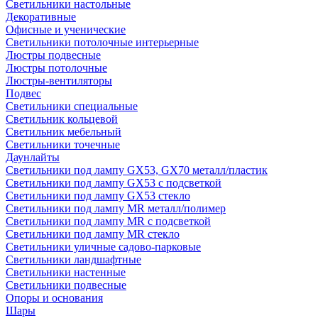
Светильники настольные
Декоративные
Офисные и ученические
Светильники потолочные интерьерные
Люстры подвесные
Люстры потолочные
Люстры-вентиляторы
Подвес
Светильники специальные
Светильник кольцевой
Светильник мебельный
Светильники точечные
Даунлайты
Светильники под лампу GX53, GX70 металл/пластик
Светильники под лампу GX53 с подсветкой
Светильники под лампу GX53 стекло
Светильники под лампу MR металл/полимер
Светильники под лампу MR с подсветкой
Светильники под лампу MR стекло
Светильники уличные садово-парковые
Светильники ландшафтные
Светильники настенные
Светильники подвесные
Опоры и основания
Шары