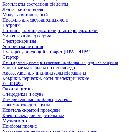
Комплекты светодиодной ленты
Лента светодиодная
Модуль светодиодный
Профиль для светодиодных лент
Патроны
Патроны, ламподержатели, стартеродержатели
Умная техника для дома
Электрокарнизы
Устройства питания
Пускорегулирующий аппарат (ПРА, ЭПРА)
Стартер
Инструмент, измерительные приборы и средства защиты
Защитные материалы и спецодежда
Аксессуары для индивидуальной защиты
Коврики, перчатки, боты диэлектрические
EC001496
Очки защитные
Спецодежда и обувь
Измерительные приборы, тестеры
Зажим-крокодил, щупы
Искатель скрытой проводки
Клещи электроизмерительные
Мультиметр
Приборы прочие
Указатель напряжения, отвертка индикаторная