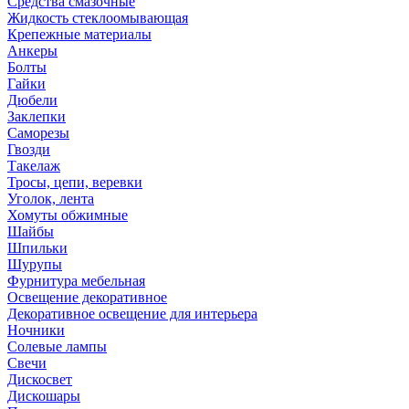
Средства смазочные
Жидкость стеклоомывающая
Крепежные материалы
Анкеры
Болты
Гайки
Дюбели
Заклепки
Саморезы
Гвозди
Такелаж
Тросы, цепи, веревки
Уголок, лента
Хомуты обжимные
Шайбы
Шпильки
Шурупы
Фурнитура мебельная
Освещение декоративное
Декоративное освещение для интерьера
Ночники
Солевые лампы
Свечи
Дискосвет
Дискошары