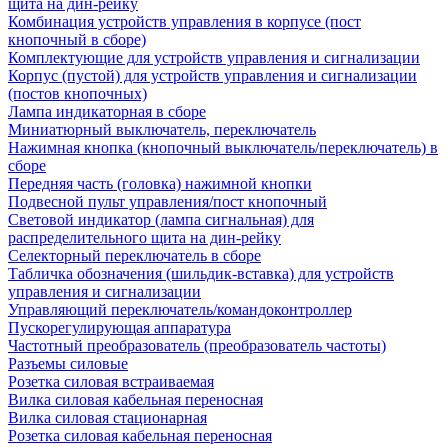
щита на дин-рейку
Комбинация устройств управления в корпусе (пост
кнопочный в сборе)
Комплектующие для устройств управления и сигнализации
Корпус (пустой) для устройств управления и сигнализации
(постов кнопочных)
Лампа индикаторная в сборе
Миниатюрный выключатель, переключатель
Нажимная кнопка (кнопочный выключатель/переключатель) в
сборе
Передняя часть (головка) нажимной кнопки
Подвесной пульт управления/пост кнопочный
Световой индикатор (лампа сигнальная) для
распределительного щита на дин-рейку
Селекторный переключатель в сборе
Табличка обозначения (шильдик-вставка) для устройств
управления и сигнализации
Управляющий переключатель/командоконтроллер
Пускорегулирующая аппаратура
Частотный преобразователь (преобразователь частоты)
Разъемы силовые
Розетка силовая встраиваемая
Вилка силовая кабельная переносная
Вилка силовая стационарная
Розетка силовая кабельная переносная