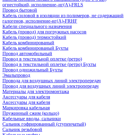
огнестойкий, исполнение–нг(А)-FRLS
Провод бытовой
Кабель силовой в изоляции из полимеров, не содержащий
галогенов, исполнение-нг(А)-FRHF
Кабели специального назначения
Кабель (провод) для погружных насосов
Кабель (провод) термостойкий
Кабель комбинированый
Кабель комбинированый Бухты
Провод автомобильный
Провод в текстильной оплетке (ретро)
Провод в текстильной оплетке (ретро) Бухты
Провод одножильный Бухты
Эмальпровод
Провода для воздушных линий электропередач
Провод для воздушных линий электропередач
Материалы для электромонтажа
Аксессуары для кабеля
Аксессуары для кабеля
Маркировка кабельная
Пружинный сжим (кольцо)
Кабельные вводы, сальники
Сальник гофрированный (ступенчатый)
Сальник резьбовой
Кабельные муфты