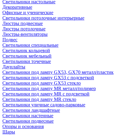
Светильники настольные
Декоративные
Офисные и ученические
Светильники потолочные интерьерные
Люстры подвесные
Люстры потолочные
Люстры-вентиляторы
Подвес
Светильники специальные
Светильник кольцевой
Светильник мебельный
Светильники точечные
Даунлайты
Светильники под лампу GX53, GX70 металл/пластик
Светильники под лампу GX53 с подсветкой
Светильники под лампу GX53 стекло
Светильники под лампу MR металл/полимер
Светильники под лампу MR с подсветкой
Светильники под лампу MR стекло
Светильники уличные садово-парковые
Светильники ландшафтные
Светильники настенные
Светильники подвесные
Опоры и основания
Шары