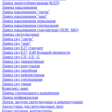
Лампа энергосберегающая (КЛЛ)
Лампы накаливания
Лампа накаливания "свеча"
Лампа накаливания "шар"
Лампа накаливания зеркальная
Лампа накаливания специальная
Лампа накаливания стандартная (ЛОН, МО)
Лампы светодиодные
Лампа свд "свеча"
Лампа свд "шар"
Лампа свд E27 стандарт
Лампа свд E27, Е40 большой мощности
Лампа свд GX, GU, G
Лампа свд декоративная
Лампа свд капсульная
Лампа свд линейная
Лампа свд рефлекторная
Лампа свд специальная
Лампа свд умная
Комплект ламп
Лампы специального назначения
Лампа инфракрасная
Ленты, модули светодиодные и комлектующие
Аксессуары для светодиодных лент
Блоки питания, контроллеры