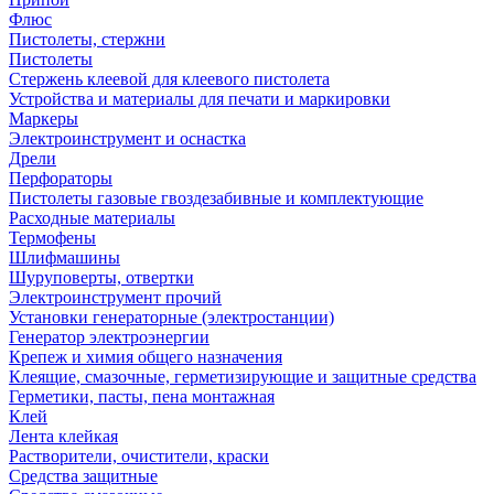
Флюс
Пистолеты, стержни
Пистолеты
Стержень клеевой для клеевого пистолета
Устройства и материалы для печати и маркировки
Маркеры
Электроинструмент и оснастка
Дрели
Перфораторы
Пистолеты газовые гвоздезабивные и комплектующие
Расходные материалы
Термофены
Шлифмашины
Шуруповерты, отвертки
Электроинструмент прочий
Установки генераторные (электростанции)
Генератор электроэнергии
Крепеж и химия общего назначения
Клеящие, смазочные, герметизирующие и защитные средства
Герметики, пасты, пена монтажная
Клей
Лента клейкая
Растворители, очистители, краски
Средства защитные