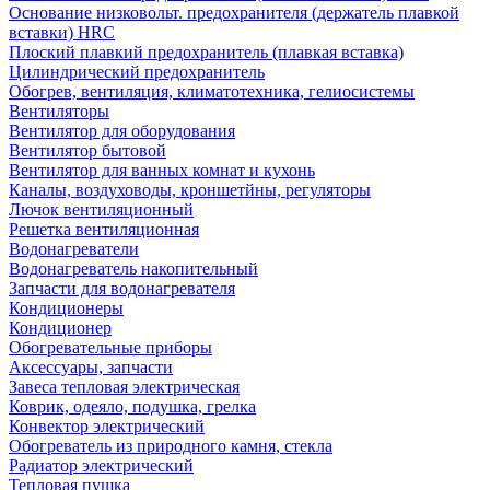
Основание низковольт. предохранителя (держатель плавкой
вставки) HRC
Плоский плавкий предохранитель (плавкая вставка)
Цилиндрический предохранитель
Обогрев, вентиляция, климатотехника, гелиосистемы
Вентиляторы
Вентилятор для оборудования
Вентилятор бытовой
Вентилятор для ванных комнат и кухонь
Каналы, воздуховоды, кроншетйны, регуляторы
Лючок вентиляционный
Решетка вентиляционная
Водонагреватели
Водонагреватель накопительный
Запчасти для водонагревателя
Кондиционеры
Кондиционер
Обогревательные приборы
Аксессуары, запчасти
Завеса тепловая электрическая
Коврик, одеяло, подушка, грелка
Конвектор электрический
Обогреватель из природного камня, стекла
Радиатор электрический
Тепловая пушка