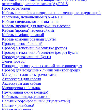
огнестойкий, исполнение–нг(А)-FRLS
Провод бытовой
Кабель силовой в изоляции из полимеров, не содержащий
галогенов, исполнение-нг(А)-FRHF
Кабели специального назначения
Кабель (провод) для погружных насосов
Кабель (провод) термостойкий
Кабель комбинированый
Кабель комбинированый Бухты
Провод автомобильный
Провод в текстильной оплетке (ретро)
Провод в текстильной оплетке (ретро) Бухты
Провод одножильный Бухты
Эмальпровод
Провода для воздушных линий электропередач
Провод для воздушных линий электропередач
Материалы для электромонтажа
Аксессуары для кабеля
Аксессуары для кабеля
Маркировка кабельная
Пружинный сжим (кольцо)
Кабельные вводы, сальники
Сальник гофрированный (ступенчатый)
Сальник резьбовой
Кабельные муфты