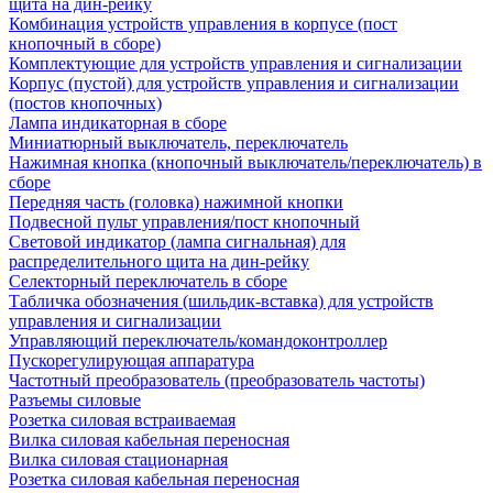
щита на дин-рейку
Комбинация устройств управления в корпусе (пост
кнопочный в сборе)
Комплектующие для устройств управления и сигнализации
Корпус (пустой) для устройств управления и сигнализации
(постов кнопочных)
Лампа индикаторная в сборе
Миниатюрный выключатель, переключатель
Нажимная кнопка (кнопочный выключатель/переключатель) в
сборе
Передняя часть (головка) нажимной кнопки
Подвесной пульт управления/пост кнопочный
Световой индикатор (лампа сигнальная) для
распределительного щита на дин-рейку
Селекторный переключатель в сборе
Табличка обозначения (шильдик-вставка) для устройств
управления и сигнализации
Управляющий переключатель/командоконтроллер
Пускорегулирующая аппаратура
Частотный преобразователь (преобразователь частоты)
Разъемы силовые
Розетка силовая встраиваемая
Вилка силовая кабельная переносная
Вилка силовая стационарная
Розетка силовая кабельная переносная