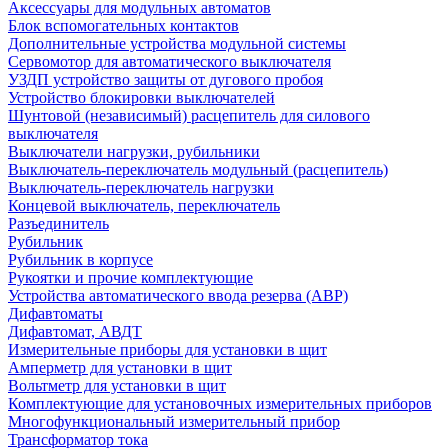
Аксессуары для модульных автоматов
Блок вспомогательных контактов
Дополнительные устройства модульной системы
Сервомотор для автоматического выключателя
УЗДП устройство защиты от дугового пробоя
Устройство блокировки выключателей
Шунтовой (независимый) расцепитель для силового
выключателя
Выключатели нагрузки, рубильники
Выключатель-переключатель модульный (расцепитель)
Выключатель-переключатель нагрузки
Концевой выключатель, переключатель
Разъединитель
Рубильник
Рубильник в корпусе
Рукоятки и прочие комплектующие
Устройства автоматического ввода резерва (АВР)
Дифавтоматы
Дифавтомат, АВДТ
Измерительные приборы для установки в щит
Амперметр для установки в щит
Вольтметр для установки в щит
Комплектующие для установочных измерительных приборов
Многофункциональный измерительный прибор
Трансформатор тока