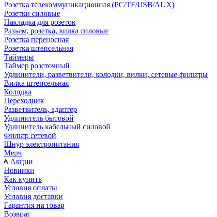
Розетка телекоммуникационная (PC/TF/USB/AUX)
Розетки силовые
Накладка для розеток
Разъем, розетка, вилка силовые
Розетка переносная
Розетка штепсельная
Таймеры
Таймер розеточный
Удлинители, разветвители, колодки, вилки, сетевые фильтры
Вилка штепсельная
Колодка
Переходник
Разветвитель, адаптер
Удлинитель бытовой
Удлинитель кабельный силовой
Фильтр сетевой
Шнур электропитания
Мерч
Акции
Новинки
Как купить
Условия оплаты
Условия доставки
Гарантия на товар
Возврат