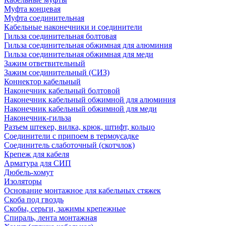
Муфта концевая
Муфта соединительная
Кабельные наконечники и соединители
Гильза соединительная болтовая
Гильза соединительная обжимная для алюминия
Гильза соединительная обжимная для меди
Зажим ответвительный
Зажим соединительный (СИЗ)
Коннектор кабельный
Наконечник кабельный болтовой
Наконечник кабельный обжимной для алюминия
Наконечник кабельный обжимной для меди
Наконечник-гильза
Разъем штекер, вилка, крюк, штифт, кольцо
Соединители с припоем в термоусадке
Соединитель слаботочный (скотчлок)
Крепеж для кабеля
Арматура для СИП
Дюбель-хомут
Изоляторы
Основание монтажное для кабельных стяжек
Скоба под гвоздь
Скобы, серьги, зажимы крепежные
Спираль, лента монтажная