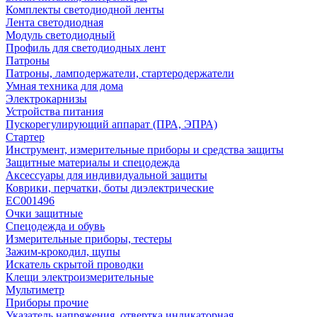
Комплекты светодиодной ленты
Лента светодиодная
Модуль светодиодный
Профиль для светодиодных лент
Патроны
Патроны, ламподержатели, стартеродержатели
Умная техника для дома
Электрокарнизы
Устройства питания
Пускорегулирующий аппарат (ПРА, ЭПРА)
Стартер
Инструмент, измерительные приборы и средства защиты
Защитные материалы и спецодежда
Аксессуары для индивидуальной защиты
Коврики, перчатки, боты диэлектрические
EC001496
Очки защитные
Спецодежда и обувь
Измерительные приборы, тестеры
Зажим-крокодил, щупы
Искатель скрытой проводки
Клещи электроизмерительные
Мультиметр
Приборы прочие
Указатель напряжения, отвертка индикаторная