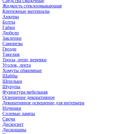
Средства смазочные
Жидкость стеклоомывающая
Крепежные материалы
Анкеры
Болты
Гайки
Дюбели
Заклепки
Саморезы
Гвозди
Такелаж
Тросы, цепи, веревки
Уголок, лента
Хомуты обжимные
Шайбы
Шпильки
Шурупы
Фурнитура мебельная
Освещение декоративное
Декоративное освещение для интерьера
Ночники
Солевые лампы
Свечи
Дискосвет
Дискошары