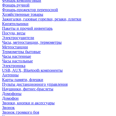
Фонарь кемпинговый
Фонарь ручной
Фонарь-прожектор переносной
Хозяйственные товары
Зажигалки, газовые горелки, резаки, плитки
Кипятильники
Пакеты и прочий инвентарь
Посуда, весы
Электросушители
Часы, метеостанции, термометры
Метеостанции
Термометры бытовые
Часы настенные
Часы настольные
Электроника
USB, AUX, Bluetooth компоненты
Антенны
Карты памяти, флешки
Пульты дистанционного управления
Наушники, фитнес-браслеты
Домофоны
Домофон
Звонки, кнопки и аксессуары
Звонок
Звонок громкого боя