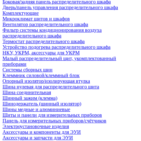
Боковая/задняя панель распределительного шкафа
Дверь/панель управления распределительного шкафа
Комплектующие
Микроклимат щитов и шкафов
Вентилятор распределительного шкафа
Фильтр системы кондиционирования воздуха
распределительного шкафа
Термостат распределительного шкафа
Устройство подогрева распределительного шкафа
НКУ, УКРМ, аксессуары для УКРМ
Малый распределительный щит, укомплектованный
приборами
Системы сборных шин
Клеммник силовой/клеммный блок
Опорный изолятор/изолирующая втулка
Шина нулевая для распределительного щита
Шина соединительная
Шинный зажим (клемма)
Шинодержатель (шинный изолятор)
Шины медные и алюминиевые
Щиты и панели для измерительных приборов
Панель для измерительных приборов/счётчиков
Электроустановочные изделия
Аксессуары и компоненты для ЭУИ
Аксессуары и запчасти для ЭУИ