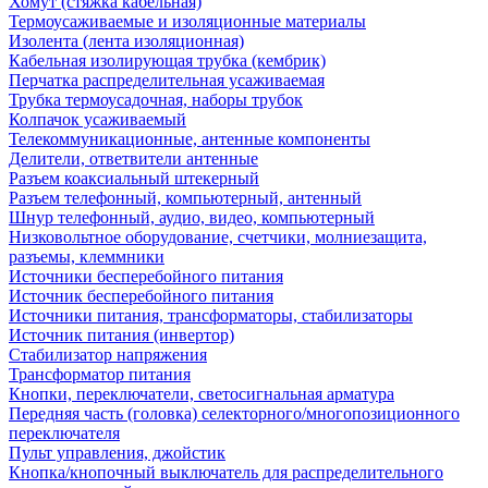
Хомут (стяжка кабельная)
Термоусаживаемые и изоляционные материалы
Изолента (лента изоляционная)
Кабельная изолирующая трубка (кембрик)
Перчатка распределительная усаживаемая
Трубка термоусадочная, наборы трубок
Колпачок усаживаемый
Телекоммуникационные, антенные компоненты
Делители, ответвители антенные
Разъем коаксиальный штекерный
Разъем телефонный, компьютерный, антенный
Шнур телефонный, аудио, видео, компьютерный
Низковольтное оборудование, счетчики, молниезащита,
разъемы, клеммники
Источники бесперебойного питания
Источник бесперебойного питания
Источники питания, трансформаторы, стабилизаторы
Источник питания (инвертор)
Стабилизатор напряжения
Трансформатор питания
Кнопки, переключатели, светосигнальная арматура
Передняя часть (головка) селекторного/многопозиционного
переключателя
Пульт управления, джойстик
Кнопка/кнопочный выключатель для распределительного