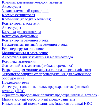
Клеммы, клеммные колодки, зажимы
Аксессуары
Зажим клеммный проходной
Клемма безвинтовая
Клеммник (колодка клеммная)
Контакторы, пускатели
Аксессуары
Катушка для контактора
Контактор модульный
Контактор переменного тока
Пускатель магнитный переменного тока
Реле перегрузки тепловое
Молниезащита и заземление
Аксессуары для заземления и молниеотвода
Комплект заземления
Ленточный заземлитель (гибкая перемычка)
Разрядник для молниезащиты систем энергоснабжения
Устройство защиты от перенапряжения для оконечного
оборудования
Предохранители
Аксессуары для низковольт. предохранителя (плавкой
вставки) HRC
Держатель продольных плавких предохранителей (вставок)
Миниатюрный слаботочный предохранитель
Низковольтный предохранитель (плавкая вставка) HRC