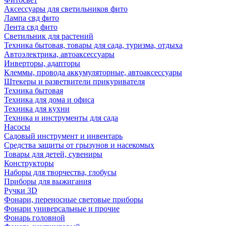
Аксессуары для светильников фито
Лампа свд фито
Лента свд фито
Светильник для растений
Техника бытовая, товары для сада, туризма, отдыха
Автоэлектрика, автоаксессуары
Инверторы, адапторы
Клеммы, провода аккумуляторные, автоаксессуары
Штекеры и разветвители прикуривателя
Техника бытовая
Техника для дома и офиса
Техника для кухни
Техника и инструменты для сада
Насосы
Садовый инструмент и инвентарь
Средства защиты от грызунов и насекомых
Товары для детей, сувениры
Конструкторы
Наборы для творчества, глобусы
Приборы для выжигания
Ручки 3D
Фонари, переносные световые приборы
Фонари универсальные и прочие
Фонарь головной