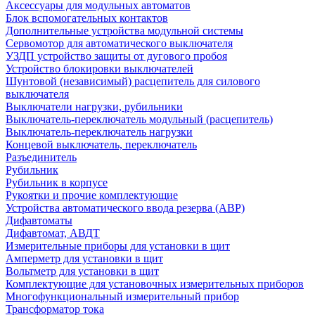
Аксессуары для модульных автоматов
Блок вспомогательных контактов
Дополнительные устройства модульной системы
Сервомотор для автоматического выключателя
УЗДП устройство защиты от дугового пробоя
Устройство блокировки выключателей
Шунтовой (независимый) расцепитель для силового
выключателя
Выключатели нагрузки, рубильники
Выключатель-переключатель модульный (расцепитель)
Выключатель-переключатель нагрузки
Концевой выключатель, переключатель
Разъединитель
Рубильник
Рубильник в корпусе
Рукоятки и прочие комплектующие
Устройства автоматического ввода резерва (АВР)
Дифавтоматы
Дифавтомат, АВДТ
Измерительные приборы для установки в щит
Амперметр для установки в щит
Вольтметр для установки в щит
Комплектующие для установочных измерительных приборов
Многофункциональный измерительный прибор
Трансформатор тока