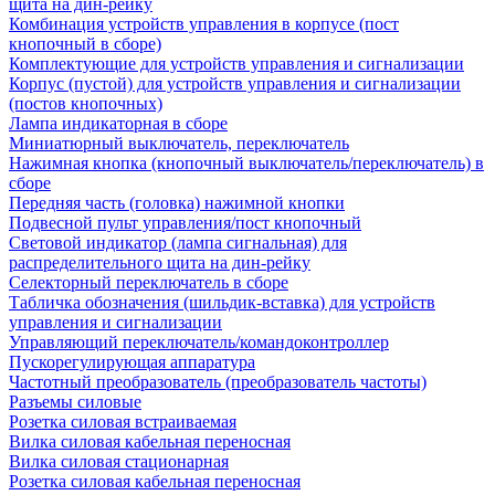
щита на дин-рейку
Комбинация устройств управления в корпусе (пост
кнопочный в сборе)
Комплектующие для устройств управления и сигнализации
Корпус (пустой) для устройств управления и сигнализации
(постов кнопочных)
Лампа индикаторная в сборе
Миниатюрный выключатель, переключатель
Нажимная кнопка (кнопочный выключатель/переключатель) в
сборе
Передняя часть (головка) нажимной кнопки
Подвесной пульт управления/пост кнопочный
Световой индикатор (лампа сигнальная) для
распределительного щита на дин-рейку
Селекторный переключатель в сборе
Табличка обозначения (шильдик-вставка) для устройств
управления и сигнализации
Управляющий переключатель/командоконтроллер
Пускорегулирующая аппаратура
Частотный преобразователь (преобразователь частоты)
Разъемы силовые
Розетка силовая встраиваемая
Вилка силовая кабельная переносная
Вилка силовая стационарная
Розетка силовая кабельная переносная