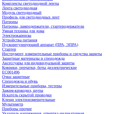
Комплекты светодиодной ленты
Лента светодиодная
Модуль светодиодный
Профиль для светодиодных лент
Патроны
Патроны, ламподержатели, стартеродержатели
Умная техника для дома
Электрокарнизы
Устройства питания
Пускорегулирующий аппарат (ПРА, ЭПРА)
Стартер
Инструмент, измерительные приборы и средства защиты
Защитные материалы и спецодежда
Аксессуары для индивидуальной защиты
Коврики, перчатки, боты диэлектрические
EC001496
Очки защитные
Спецодежда и обувь
Измерительные приборы, тестеры
Зажим-крокодил, щупы
Искатель скрытой проводки
Клещи электроизмерительные
Мультиметр
Приборы прочие
Указатель напряжения, отвертка индикаторная