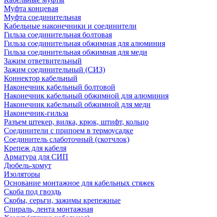
Муфта концевая
Муфта соединительная
Кабельные наконечники и соединители
Гильза соединительная болтовая
Гильза соединительная обжимная для алюминия
Гильза соединительная обжимная для меди
Зажим ответвительный
Зажим соединительный (СИЗ)
Коннектор кабельный
Наконечник кабельный болтовой
Наконечник кабельный обжимной для алюминия
Наконечник кабельный обжимной для меди
Наконечник-гильза
Разъем штекер, вилка, крюк, штифт, кольцо
Соединители с припоем в термоусадке
Соединитель слаботочный (скотчлок)
Крепеж для кабеля
Арматура для СИП
Дюбель-хомут
Изоляторы
Основание монтажное для кабельных стяжек
Скоба под гвоздь
Скобы, серьги, зажимы крепежные
Спираль, лента монтажная