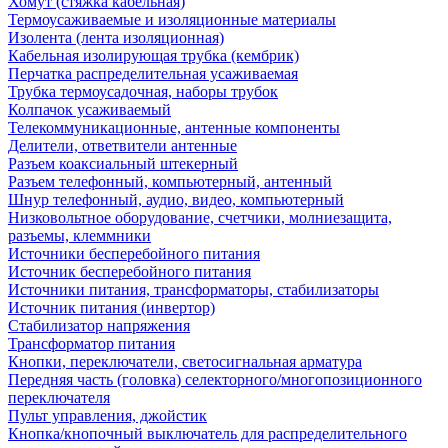
Хомут (стяжка кабельная)
Термоусаживаемые и изоляционные материалы
Изолента (лента изоляционная)
Кабельная изолирующая трубка (кембрик)
Перчатка распределительная усаживаемая
Трубка термоусадочная, наборы трубок
Колпачок усаживаемый
Телекоммуникационные, антенные компоненты
Делители, ответвители антенные
Разъем коаксиальный штекерный
Разъем телефонный, компьютерный, антенный
Шнур телефонный, аудио, видео, компьютерный
Низковольтное оборудование, счетчики, молниезащита,
разъемы, клеммники
Источники бесперебойного питания
Источник бесперебойного питания
Источники питания, трансформаторы, стабилизаторы
Источник питания (инвертор)
Стабилизатор напряжения
Трансформатор питания
Кнопки, переключатели, светосигнальная арматура
Передняя часть (головка) селекторного/многопозиционного
переключателя
Пульт управления, джойстик
Кнопка/кнопочный выключатель для распределительного