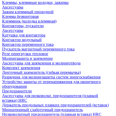
Клеммы, клеммные колодки, зажимы
Аксессуары
Зажим клеммный проходной
Клемма безвинтовая
Клеммник (колодка клеммная)
Контакторы, пускатели
Аксессуары
Катушка для контактора
Контактор модульный
Контактор переменного тока
Пускатель магнитный переменного тока
Реле перегрузки тепловое
Молниезащита и заземление
Аксессуары для заземления и молниеотвода
Комплект заземления
Ленточный заземлитель (гибкая перемычка)
Разрядник для молниезащиты систем энергоснабжения
Устройство защиты от перенапряжения для оконечного
оборудования
Предохранители
Аксессуары для низковольт. предохранителя (плавкой
вставки) HRC
Держатель продольных плавких предохранителей (вставок)
Миниатюрный слаботочный предохранитель
Низковольтный предохранитель (плавкая вставка) HRC