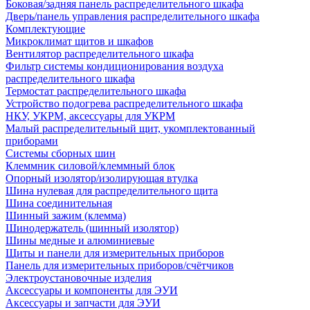
Боковая/задняя панель распределительного шкафа
Дверь/панель управления распределительного шкафа
Комплектующие
Микроклимат щитов и шкафов
Вентилятор распределительного шкафа
Фильтр системы кондиционирования воздуха
распределительного шкафа
Термостат распределительного шкафа
Устройство подогрева распределительного шкафа
НКУ, УКРМ, аксессуары для УКРМ
Малый распределительный щит, укомплектованный
приборами
Системы сборных шин
Клеммник силовой/клеммный блок
Опорный изолятор/изолирующая втулка
Шина нулевая для распределительного щита
Шина соединительная
Шинный зажим (клемма)
Шинодержатель (шинный изолятор)
Шины медные и алюминиевые
Щиты и панели для измерительных приборов
Панель для измерительных приборов/счётчиков
Электроустановочные изделия
Аксессуары и компоненты для ЭУИ
Аксессуары и запчасти для ЭУИ