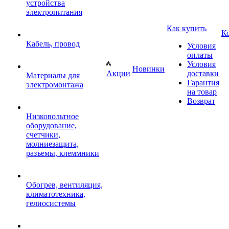
устройства
электропитания
Как купить
К
Кабель, провод
Условия
оплаты
Условия
Новинки
Акции
доставки
Материалы для
Гарантия
электромонтажа
на товар
Возврат
Низковольтное
оборудование,
счетчики,
молниезащита,
разъемы, клеммники
Обогрев, вентиляция,
климатотехника,
гелиосистемы