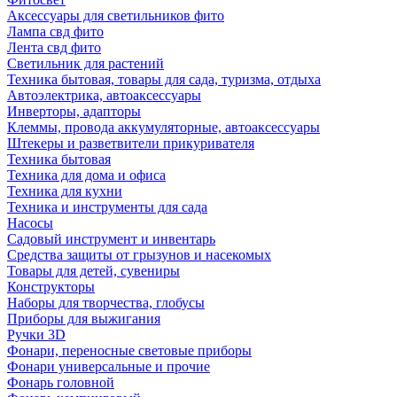
Аксессуары для светильников фито
Лампа свд фито
Лента свд фито
Светильник для растений
Техника бытовая, товары для сада, туризма, отдыха
Автоэлектрика, автоаксессуары
Инверторы, адапторы
Клеммы, провода аккумуляторные, автоаксессуары
Штекеры и разветвители прикуривателя
Техника бытовая
Техника для дома и офиса
Техника для кухни
Техника и инструменты для сада
Насосы
Садовый инструмент и инвентарь
Средства защиты от грызунов и насекомых
Товары для детей, сувениры
Конструкторы
Наборы для творчества, глобусы
Приборы для выжигания
Ручки 3D
Фонари, переносные световые приборы
Фонари универсальные и прочие
Фонарь головной