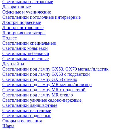
Светильники настольные
Декоративные
Офисные и ученические
Светильники потолочные интерьерные
Люстры подвесные
Люстры потолочные
Люстры-вентиляторы
Подвес
Светильники специальные
Светильник кольцевой
Светильник мебельный
Светильники точечные
Даунлайты
Светильники под лампу GX53, GX70 металл/пластик
Светильники под лампу GX53 с подсветкой
Светильники под лампу GX53 стекло
Светильники под лампу MR металл/полимер
Светильники под лампу MR с подсветкой
Светильники под лампу MR стекло
Светильники уличные садово-парковые
Светильники ландшафтные
Светильники настенные
Светильники подвесные
Опоры и основания
Шары