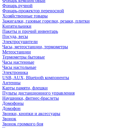
Фонарь кемпинговый
Фонарь ручной
Фонарь-прожектор переносной
Хозяйственные товары
Зажигалки, газовые горелки, резаки, плитки
Кипятильники
Пакеты и прочий инвентарь
Посуда, весы
Электросушители
Часы, метеостанции, термометры
Метеостанции
Термометры бытовые
Часы настенные
Часы настольные
Электроника
USB, AUX, Bluetooth компоненты
Антенны
Карты памяти, флешки
Пульты дистанционного управления
Наушники, фитнес-браслеты
Домофоны
Домофон
Звонки, кнопки и аксессуары
Звонок
Звонок громкого боя