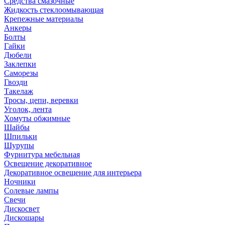
Средства смазочные
Жидкость стеклоомывающая
Крепежные материалы
Анкеры
Болты
Гайки
Дюбели
Заклепки
Саморезы
Гвозди
Такелаж
Тросы, цепи, веревки
Уголок, лента
Хомуты обжимные
Шайбы
Шпильки
Шурупы
Фурнитура мебельная
Освещение декоративное
Декоративное освещение для интерьера
Ночники
Солевые лампы
Свечи
Дискосвет
Дискошары