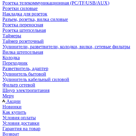
Розетка телекоммуникационная (PC/TF/USB/AUX)
Розетки силовые
Накладка для розеток
Разъем, розетка, вилка силовые
Розетка переносная
Розетка штепсельная
Таймеры
Таймер розеточный
Удлинители, разветвители, колодки, вилки, сетевые фильтры
Вилка штепсельная
Колодка
Переходник
Разветвитель, адаптер
Удлинитель бытовой
Удлинитель кабельный силовой
Фильтр сетевой
Шнур электропитания
Мерч
Акции
Новинки
Как купить
Условия оплаты
Условия доставки
Гарантия на товар
Возврат