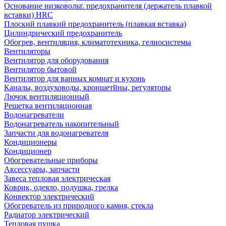
Основание низковольт. предохранителя (держатель плавкой
вставки) HRC
Плоский плавкий предохранитель (плавкая вставка)
Цилиндрический предохранитель
Обогрев, вентиляция, климатотехника, гелиосистемы
Вентиляторы
Вентилятор для оборудования
Вентилятор бытовой
Вентилятор для ванных комнат и кухонь
Каналы, воздуховоды, кроншетйны, регуляторы
Лючок вентиляционный
Решетка вентиляционная
Водонагреватели
Водонагреватель накопительный
Запчасти для водонагревателя
Кондиционеры
Кондиционер
Обогревательные приборы
Аксессуары, запчасти
Завеса тепловая электрическая
Коврик, одеяло, подушка, грелка
Конвектор электрический
Обогреватель из природного камня, стекла
Радиатор электрический
Тепловая пушка