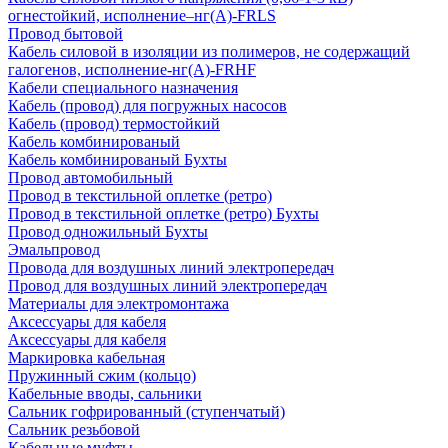
огнестойкий, исполнение–нг(А)-FRLS
Провод бытовой
Кабель силовой в изоляции из полимеров, не содержащий
галогенов, исполнение-нг(А)-FRHF
Кабели специального назначения
Кабель (провод) для погружных насосов
Кабель (провод) термостойкий
Кабель комбинированый
Кабель комбинированый Бухты
Провод автомобильный
Провод в текстильной оплетке (ретро)
Провод в текстильной оплетке (ретро) Бухты
Провод одножильный Бухты
Эмальпровод
Провода для воздушных линий электропередач
Провод для воздушных линий электропередач
Материалы для электромонтажа
Аксессуары для кабеля
Аксессуары для кабеля
Маркировка кабельная
Пружинный сжим (кольцо)
Кабельные вводы, сальники
Сальник гофрированный (ступенчатый)
Сальник резьбовой
Кабельные муфты