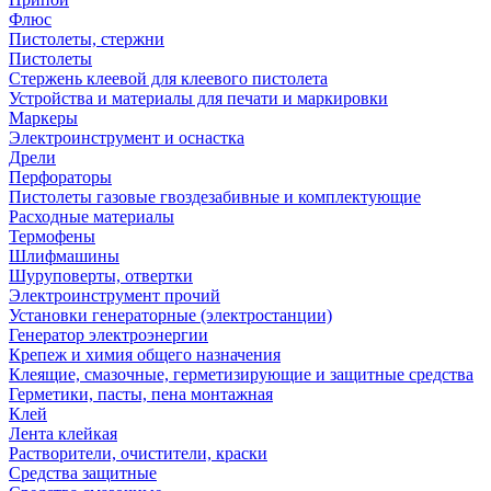
Флюс
Пистолеты, стержни
Пистолеты
Стержень клеевой для клеевого пистолета
Устройства и материалы для печати и маркировки
Маркеры
Электроинструмент и оснастка
Дрели
Перфораторы
Пистолеты газовые гвоздезабивные и комплектующие
Расходные материалы
Термофены
Шлифмашины
Шуруповерты, отвертки
Электроинструмент прочий
Установки генераторные (электростанции)
Генератор электроэнергии
Крепеж и химия общего назначения
Клеящие, смазочные, герметизирующие и защитные средства
Герметики, пасты, пена монтажная
Клей
Лента клейкая
Растворители, очистители, краски
Средства защитные