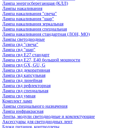
Лампа энергосберегающая (КЛЛ)
Лампы накаливания
Лампа накаливания "свеча"
Лампа накаливания "шар"
Лампа накаливания зеркальная
Лампа накаливания специальная
Лампа накаливания стандартная (ЛОН, МО)
Лампы светодиодные
Лампа свд "свеча"
Лампа свд "шар"
Лампа свд E27 стандарт
Лампа свд E27, Е40 большой мощности
Лампа свд GX, GU, G
Лампа свд декоративная
Лампа свд капсульная
Лампа свд линейная
Лампа свд рефлекторная
Лампа свд специальная
Лампа свд умная
Комплект ламп
Лампы специального назначения
Лампа инфракрасная
Ленты, модули светодиодные и комлектующие
Аксессуары для светодиодных лент
Блоки питания, контроллеры