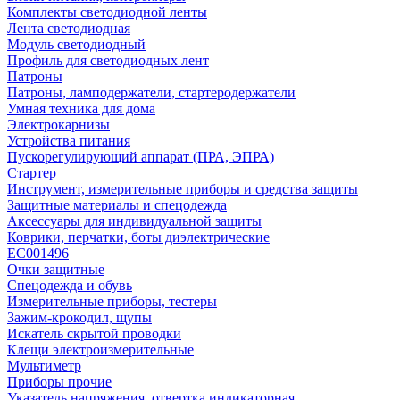
Комплекты светодиодной ленты
Лента светодиодная
Модуль светодиодный
Профиль для светодиодных лент
Патроны
Патроны, ламподержатели, стартеродержатели
Умная техника для дома
Электрокарнизы
Устройства питания
Пускорегулирующий аппарат (ПРА, ЭПРА)
Стартер
Инструмент, измерительные приборы и средства защиты
Защитные материалы и спецодежда
Аксессуары для индивидуальной защиты
Коврики, перчатки, боты диэлектрические
EC001496
Очки защитные
Спецодежда и обувь
Измерительные приборы, тестеры
Зажим-крокодил, щупы
Искатель скрытой проводки
Клещи электроизмерительные
Мультиметр
Приборы прочие
Указатель напряжения, отвертка индикаторная