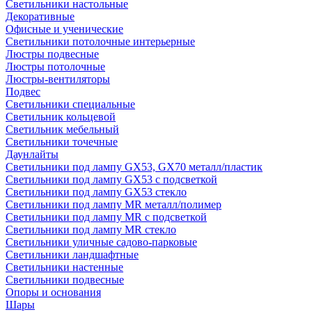
Светильники настольные
Декоративные
Офисные и ученические
Светильники потолочные интерьерные
Люстры подвесные
Люстры потолочные
Люстры-вентиляторы
Подвес
Светильники специальные
Светильник кольцевой
Светильник мебельный
Светильники точечные
Даунлайты
Светильники под лампу GX53, GX70 металл/пластик
Светильники под лампу GX53 с подсветкой
Светильники под лампу GX53 стекло
Светильники под лампу MR металл/полимер
Светильники под лампу MR с подсветкой
Светильники под лампу MR стекло
Светильники уличные садово-парковые
Светильники ландшафтные
Светильники настенные
Светильники подвесные
Опоры и основания
Шары