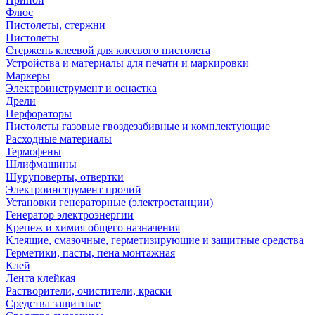
Флюс
Пистолеты, стержни
Пистолеты
Стержень клеевой для клеевого пистолета
Устройства и материалы для печати и маркировки
Маркеры
Электроинструмент и оснастка
Дрели
Перфораторы
Пистолеты газовые гвоздезабивные и комплектующие
Расходные материалы
Термофены
Шлифмашины
Шуруповерты, отвертки
Электроинструмент прочий
Установки генераторные (электростанции)
Генератор электроэнергии
Крепеж и химия общего назначения
Клеящие, смазочные, герметизирующие и защитные средства
Герметики, пасты, пена монтажная
Клей
Лента клейкая
Растворители, очистители, краски
Средства защитные