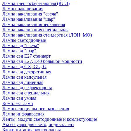
Лампа энергосберегающая (КЛЛ)
Лампы накаливания
Лампа накаливания "свеча"
Лампа накаливания "шар"
Лампа накаливания зеркальная
Лампа накаливания специальная
Лампа накаливания стандартная (ЛОН, МО)
Лампы светодиодные
Лампа свд "свеча"
Лампа свд "шар"
Лампа свд E27 стандарт
Лампа свд E27, Е40 большой мощности
Лампа свд GX, GU, G
Лампа свд декоративная
Лампа свд капсульная
Лампа свд линейная
Лампа свд рефлекторная
Лампа свд специальная
Лампа свд умная
Комплект ламп
Лампы специального назначения
Лампа инфракрасная
Ленты, модули светодиодные и комлектующие
Аксессуары для светодиодных лент
Блоки питания, контроллеры