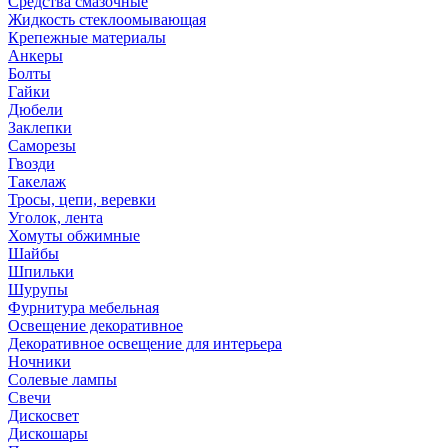
Средства смазочные
Жидкость стеклоомывающая
Крепежные материалы
Анкеры
Болты
Гайки
Дюбели
Заклепки
Саморезы
Гвозди
Такелаж
Тросы, цепи, веревки
Уголок, лента
Хомуты обжимные
Шайбы
Шпильки
Шурупы
Фурнитура мебельная
Освещение декоративное
Декоративное освещение для интерьера
Ночники
Солевые лампы
Свечи
Дискосвет
Дискошары