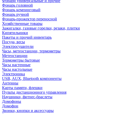
Фонари универсальные и прочие
Фонарь головной
Фонарь кемпинговый
Фонарь ручной
Фонарь-прожектор переносной
Хозяйственные товары
Зажигалки, газовые горелки, резаки, плитки
Кипятильники
Пакеты и прочий инвентарь
Посуда, весы
Электросушители
Часы, метеостанции, термометры
Метеостанции
Термометры бытовые
Часы настенные
Часы настольные
Электроника
USB, AUX, Bluetooth компоненты
Антенны
Карты памяти, флешки
Пульты дистанционного управления
Наушники, фитнес-браслеты
Домофоны
Домофон
Звонки, кнопки и аксессуары