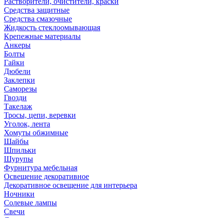
Растворители, очистители, краски
Средства защитные
Средства смазочные
Жидкость стеклоомывающая
Крепежные материалы
Анкеры
Болты
Гайки
Дюбели
Заклепки
Саморезы
Гвозди
Такелаж
Тросы, цепи, веревки
Уголок, лента
Хомуты обжимные
Шайбы
Шпильки
Шурупы
Фурнитура мебельная
Освещение декоративное
Декоративное освещение для интерьера
Ночники
Солевые лампы
Свечи