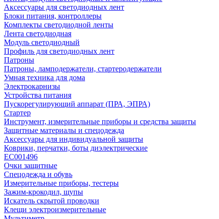
Аксессуары для светодиодных лент
Блоки питания, контроллеры
Комплекты светодиодной ленты
Лента светодиодная
Модуль светодиодный
Профиль для светодиодных лент
Патроны
Патроны, ламподержатели, стартеродержатели
Умная техника для дома
Электрокарнизы
Устройства питания
Пускорегулирующий аппарат (ПРА, ЭПРА)
Стартер
Инструмент, измерительные приборы и средства защиты
Защитные материалы и спецодежда
Аксессуары для индивидуальной защиты
Коврики, перчатки, боты диэлектрические
EC001496
Очки защитные
Спецодежда и обувь
Измерительные приборы, тестеры
Зажим-крокодил, щупы
Искатель скрытой проводки
Клещи электроизмерительные
Мультиметр