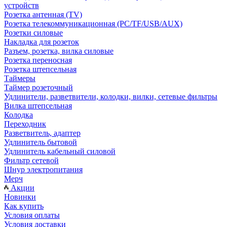
устройств
Розетка антенная (TV)
Розетка телекоммуникационная (PC/TF/USB/AUX)
Розетки силовые
Накладка для розеток
Разъем, розетка, вилка силовые
Розетка переносная
Розетка штепсельная
Таймеры
Таймер розеточный
Удлинители, разветвители, колодки, вилки, сетевые фильтры
Вилка штепсельная
Колодка
Переходник
Разветвитель, адаптер
Удлинитель бытовой
Удлинитель кабельный силовой
Фильтр сетевой
Шнур электропитания
Мерч
Акции
Новинки
Как купить
Условия оплаты
Условия доставки