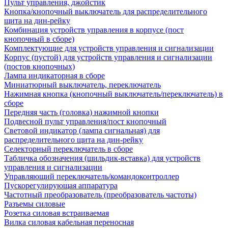
Пульт управления, джойстик
Кнопка/кнопочный выключатель для распределительного
щита на дин-рейку
Комбинация устройств управления в корпусе (пост
кнопочный в сборе)
Комплектующие для устройств управления и сигнализации
Корпус (пустой) для устройств управления и сигнализации
(постов кнопочных)
Лампа индикаторная в сборе
Миниатюрный выключатель, переключатель
Нажимная кнопка (кнопочный выключатель/переключатель) в
сборе
Передняя часть (головка) нажимной кнопки
Подвесной пульт управления/пост кнопочный
Световой индикатор (лампа сигнальная) для
распределительного щита на дин-рейку
Селекторный переключатель в сборе
Табличка обозначения (шильдик-вставка) для устройств
управления и сигнализации
Управляющий переключатель/командоконтроллер
Пускорегулирующая аппаратура
Частотный преобразователь (преобразователь частоты)
Разъемы силовые
Розетка силовая встраиваемая
Вилка силовая кабельная переносная