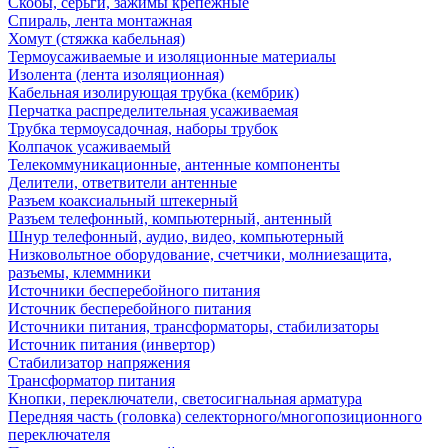
Скобы, серьги, зажимы крепежные
Спираль, лента монтажная
Хомут (стяжка кабельная)
Термоусаживаемые и изоляционные материалы
Изолента (лента изоляционная)
Кабельная изолирующая трубка (кембрик)
Перчатка распределительная усаживаемая
Трубка термоусадочная, наборы трубок
Колпачок усаживаемый
Телекоммуникационные, антенные компоненты
Делители, ответвители антенные
Разъем коаксиальный штекерный
Разъем телефонный, компьютерный, антенный
Шнур телефонный, аудио, видео, компьютерный
Низковольтное оборудование, счетчики, молниезащита,
разъемы, клеммники
Источники бесперебойного питания
Источник бесперебойного питания
Источники питания, трансформаторы, стабилизаторы
Источник питания (инвертор)
Стабилизатор напряжения
Трансформатор питания
Кнопки, переключатели, светосигнальная арматура
Передняя часть (головка) селекторного/многопозиционного
переключателя