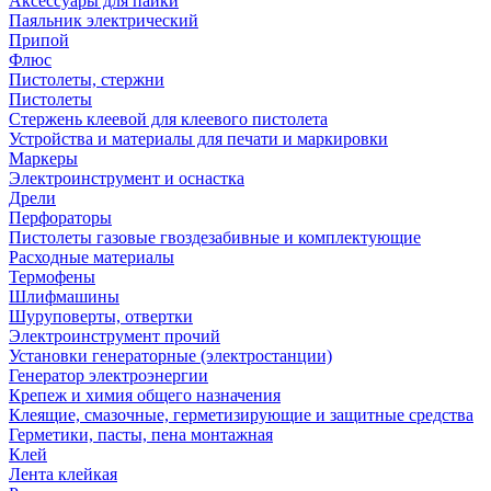
Аксессуары для пайки
Паяльник электрический
Припой
Флюс
Пистолеты, стержни
Пистолеты
Стержень клеевой для клеевого пистолета
Устройства и материалы для печати и маркировки
Маркеры
Электроинструмент и оснастка
Дрели
Перфораторы
Пистолеты газовые гвоздезабивные и комплектующие
Расходные материалы
Термофены
Шлифмашины
Шуруповерты, отвертки
Электроинструмент прочий
Установки генераторные (электростанции)
Генератор электроэнергии
Крепеж и химия общего назначения
Клеящие, смазочные, герметизирующие и защитные средства
Герметики, пасты, пена монтажная
Клей
Лента клейкая