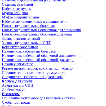
Сальник гофрированный (ступенчатый)
Сальник резьбовой
Кабельные муфты
Муфта концевая
Муфта соединительная
Кабельные наконечники и соединители
Гильза соединительная болтовая
Гильза соединительная обжимная для алюминия
Гильза соединительная обжимная для меди
Зажим ответвительный
Зажим соединительный (СИЗ)
Коннектор кабельный
Наконечник кабельный болтовой
Наконечник кабельный обжимной для алюминия
Наконечник кабельный обжимной для меди
Наконечник-гильза
Разъем штекер, вилка, крюк, штифт, кольцо
Соединители с припоем в термоусадке
Соединитель слаботочный (скотчлок)
Крепеж для кабеля
Арматура для СИП
Дюбель-хомут
Изоляторы
Основание монтажное для кабельных стяжек
Скоба под гвоздь