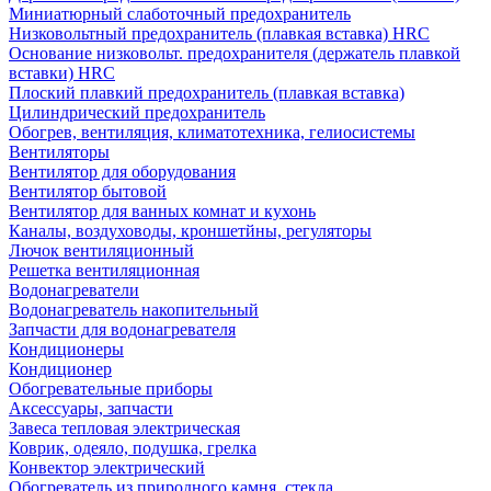
Миниатюрный слаботочный предохранитель
Низковольтный предохранитель (плавкая вставка) HRC
Основание низковольт. предохранителя (держатель плавкой
вставки) HRC
Плоский плавкий предохранитель (плавкая вставка)
Цилиндрический предохранитель
Обогрев, вентиляция, климатотехника, гелиосистемы
Вентиляторы
Вентилятор для оборудования
Вентилятор бытовой
Вентилятор для ванных комнат и кухонь
Каналы, воздуховоды, кроншетйны, регуляторы
Лючок вентиляционный
Решетка вентиляционная
Водонагреватели
Водонагреватель накопительный
Запчасти для водонагревателя
Кондиционеры
Кондиционер
Обогревательные приборы
Аксессуары, запчасти
Завеса тепловая электрическая
Коврик, одеяло, подушка, грелка
Конвектор электрический
Обогреватель из природного камня, стекла