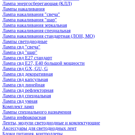
Лампа энергосберегающая (КЛЛ)
Лампы накаливания
Лампа накаливания "свеча"
Лампа накаливания "шар"
Лампа накаливания зеркальная
Лампа накаливания специальная
Лампа накаливания стандартная (ЛОН, МО)
Лампы светодиодные
Лампа свд "свеча"
Лампа свд "шар"
Лампа свд E27 стандарт
Лампа свд E27, Е40 большой мощности
Лампа свд GX, GU, G
Лампа свд декоративная
Лампа свд капсульная
Лампа свд линейная
Лампа свд рефлекторная
Лампа свд специальная
Лампа свд умная
Комплект ламп
Лампы специального назначения
Лампа инфракрасная
Ленты, модули светодиодные и комлектующие
Аксессуары для светодиодных лент
Блоки питания, контроллеры