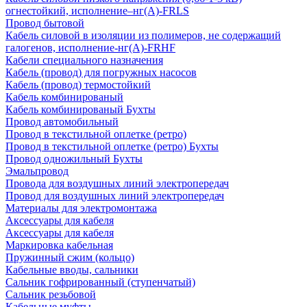
огнестойкий, исполнение–нг(А)-FRLS
Провод бытовой
Кабель силовой в изоляции из полимеров, не содержащий
галогенов, исполнение-нг(А)-FRHF
Кабели специального назначения
Кабель (провод) для погружных насосов
Кабель (провод) термостойкий
Кабель комбинированый
Кабель комбинированый Бухты
Провод автомобильный
Провод в текстильной оплетке (ретро)
Провод в текстильной оплетке (ретро) Бухты
Провод одножильный Бухты
Эмальпровод
Провода для воздушных линий электропередач
Провод для воздушных линий электропередач
Материалы для электромонтажа
Аксессуары для кабеля
Аксессуары для кабеля
Маркировка кабельная
Пружинный сжим (кольцо)
Кабельные вводы, сальники
Сальник гофрированный (ступенчатый)
Сальник резьбовой
Кабельные муфты