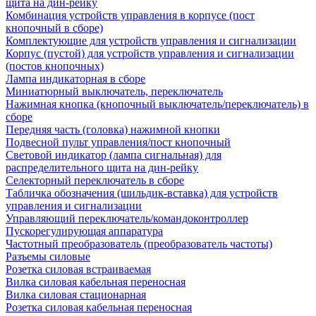
щита на дин-рейку
Комбинация устройств управления в корпусе (пост
кнопочный в сборе)
Комплектующие для устройств управления и сигнализации
Корпус (пустой) для устройств управления и сигнализации
(постов кнопочных)
Лампа индикаторная в сборе
Миниатюрный выключатель, переключатель
Нажимная кнопка (кнопочный выключатель/переключатель) в
сборе
Передняя часть (головка) нажимной кнопки
Подвесной пульт управления/пост кнопочный
Световой индикатор (лампа сигнальная) для
распределительного щита на дин-рейку
Селекторный переключатель в сборе
Табличка обозначения (шильдик-вставка) для устройств
управления и сигнализации
Управляющий переключатель/командоконтроллер
Пускорегулирующая аппаратура
Частотный преобразователь (преобразователь частоты)
Разъемы силовые
Розетка силовая встраиваемая
Вилка силовая кабельная переносная
Вилка силовая стационарная
Розетка силовая кабельная переносная