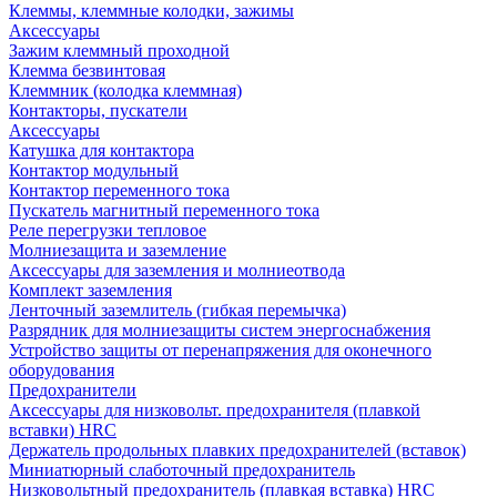
Клеммы, клеммные колодки, зажимы
Аксессуары
Зажим клеммный проходной
Клемма безвинтовая
Клеммник (колодка клеммная)
Контакторы, пускатели
Аксессуары
Катушка для контактора
Контактор модульный
Контактор переменного тока
Пускатель магнитный переменного тока
Реле перегрузки тепловое
Молниезащита и заземление
Аксессуары для заземления и молниеотвода
Комплект заземления
Ленточный заземлитель (гибкая перемычка)
Разрядник для молниезащиты систем энергоснабжения
Устройство защиты от перенапряжения для оконечного
оборудования
Предохранители
Аксессуары для низковольт. предохранителя (плавкой
вставки) HRC
Держатель продольных плавких предохранителей (вставок)
Миниатюрный слаботочный предохранитель
Низковольтный предохранитель (плавкая вставка) HRC