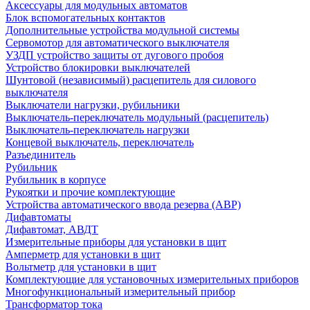
Аксессуары для модульных автоматов
Блок вспомогательных контактов
Дополнительные устройства модульной системы
Сервомотор для автоматического выключателя
УЗДП устройство защиты от дугового пробоя
Устройство блокировки выключателей
Шунтовой (независимый) расцепитель для силового
выключателя
Выключатели нагрузки, рубильники
Выключатель-переключатель модульный (расцепитель)
Выключатель-переключатель нагрузки
Концевой выключатель, переключатель
Разъединитель
Рубильник
Рубильник в корпусе
Рукоятки и прочие комплектующие
Устройства автоматического ввода резерва (АВР)
Дифавтоматы
Дифавтомат, АВДТ
Измерительные приборы для установки в щит
Амперметр для установки в щит
Вольтметр для установки в щит
Комплектующие для установочных измерительных приборов
Многофункциональный измерительный прибор
Трансформатор тока