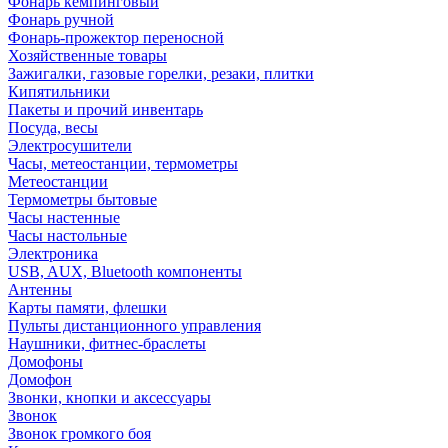
Фонарь кемпинговый
Фонарь ручной
Фонарь-прожектор переносной
Хозяйственные товары
Зажигалки, газовые горелки, резаки, плитки
Кипятильники
Пакеты и прочий инвентарь
Посуда, весы
Электросушители
Часы, метеостанции, термометры
Метеостанции
Термометры бытовые
Часы настенные
Часы настольные
Электроника
USB, AUX, Bluetooth компоненты
Антенны
Карты памяти, флешки
Пульты дистанционного управления
Наушники, фитнес-браслеты
Домофоны
Домофон
Звонки, кнопки и аксессуары
Звонок
Звонок громкого боя