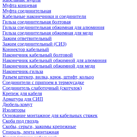
Муфта концевая
Муфта соединительная
Кабельные наконечники и соединители
Гильза соединительная болтовая
Гильза соединительная обжимная для алюминия
Гильза соединительная обжимная для меди
Зажим ответвительный
Зажим соединительный (СИЗ)
Коннектор кабельный
Наконечник кабельный болтовой
Наконечник кабельный обжимной для алюминия
Наконечник кабельный обжимной для меди
Наконечник-гильза
Разъем штекер, вилка, крюк, штифт, кольцо
Соединители с припоем в термоусадке
Соединитель слаботочный (скотчлок)
Крепеж для кабеля
Арматура для СИП
Дюбель-хомут
Изоляторы
Основание монтажное для кабельных стяжек
Скоба под гвоздь
Скобы, серьги, зажимы крепежные
Спираль, лента монтажная