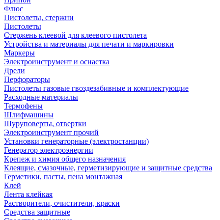
Флюс
Пистолеты, стержни
Пистолеты
Стержень клеевой для клеевого пистолета
Устройства и материалы для печати и маркировки
Маркеры
Электроинструмент и оснастка
Дрели
Перфораторы
Пистолеты газовые гвоздезабивные и комплектующие
Расходные материалы
Термофены
Шлифмашины
Шуруповерты, отвертки
Электроинструмент прочий
Установки генераторные (электростанции)
Генератор электроэнергии
Крепеж и химия общего назначения
Клеящие, смазочные, герметизирующие и защитные средства
Герметики, пасты, пена монтажная
Клей
Лента клейкая
Растворители, очистители, краски
Средства защитные