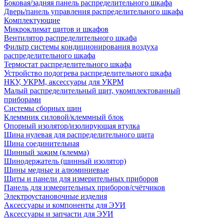
Боковая/задняя панель распределительного шкафа
Дверь/панель управления распределительного шкафа
Комплектующие
Микроклимат щитов и шкафов
Вентилятор распределительного шкафа
Фильтр системы кондиционирования воздуха
распределительного шкафа
Термостат распределительного шкафа
Устройство подогрева распределительного шкафа
НКУ, УКРМ, аксессуары для УКРМ
Малый распределительный щит, укомплектованный
приборами
Системы сборных шин
Клеммник силовой/клеммный блок
Опорный изолятор/изолирующая втулка
Шина нулевая для распределительного щита
Шина соединительная
Шинный зажим (клемма)
Шинодержатель (шинный изолятор)
Шины медные и алюминиевые
Щиты и панели для измерительных приборов
Панель для измерительных приборов/счётчиков
Электроустановочные изделия
Аксессуары и компоненты для ЭУИ
Аксессуары и запчасти для ЭУИ