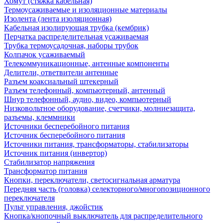
Хомут (стяжка кабельная)
Термоусаживаемые и изоляционные материалы
Изолента (лента изоляционная)
Кабельная изолирующая трубка (кембрик)
Перчатка распределительная усаживаемая
Трубка термоусадочная, наборы трубок
Колпачок усаживаемый
Телекоммуникационные, антенные компоненты
Делители, ответвители антенные
Разъем коаксиальный штекерный
Разъем телефонный, компьютерный, антенный
Шнур телефонный, аудио, видео, компьютерный
Низковольтное оборудование, счетчики, молниезащита,
разъемы, клеммники
Источники бесперебойного питания
Источник бесперебойного питания
Источники питания, трансформаторы, стабилизаторы
Источник питания (инвертор)
Стабилизатор напряжения
Трансформатор питания
Кнопки, переключатели, светосигнальная арматура
Передняя часть (головка) селекторного/многопозиционного
переключателя
Пульт управления, джойстик
Кнопка/кнопочный выключатель для распределительного