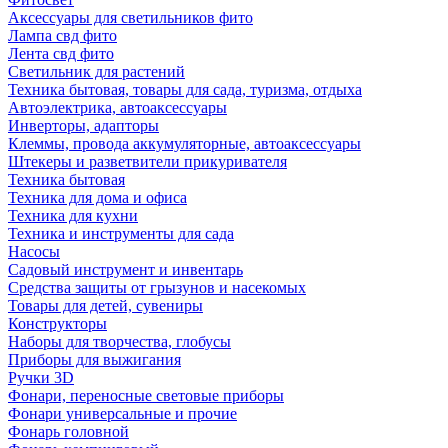
Аксессуары для светильников фито
Лампа свд фито
Лента свд фито
Светильник для растений
Техника бытовая, товары для сада, туризма, отдыха
Автоэлектрика, автоаксессуары
Инверторы, адапторы
Клеммы, провода аккумуляторные, автоаксессуары
Штекеры и разветвители прикуривателя
Техника бытовая
Техника для дома и офиса
Техника для кухни
Техника и инструменты для сада
Насосы
Садовый инструмент и инвентарь
Средства защиты от грызунов и насекомых
Товары для детей, сувениры
Конструкторы
Наборы для творчества, глобусы
Приборы для выжигания
Ручки 3D
Фонари, переносные световые приборы
Фонари универсальные и прочие
Фонарь головной