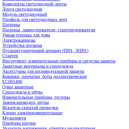
Комплекты светодиодной ленты
Лента светодиодная
Модуль светодиодный
Профиль для светодиодных лент
Патроны
Патроны, ламподержатели, стартеродержатели
Умная техника для дома
Электрокарнизы
Устройства питания
Пускорегулирующий аппарат (ПРА, ЭПРА)
Стартер
Инструмент, измерительные приборы и средства защиты
Защитные материалы и спецодежда
Аксессуары для индивидуальной защиты
Коврики, перчатки, боты диэлектрические
EC001496
Очки защитные
Спецодежда и обувь
Измерительные приборы, тестеры
Зажим-крокодил, щупы
Искатель скрытой проводки
Клещи электроизмерительные
Мультиметр
Приборы прочие
Указатель напряжения, отвертка индикаторная