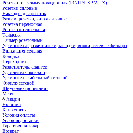
Розетка телекоммуникационная (PC/TF/USB/AUX)
Розетки силовые
Накладка для розеток
Разъем, розетка, вилка силовые
Розетка переносная
Розетка штепсельная
Таймеры
Таймер розеточный
Удлинители, разветвители, колодки, вилки, сетевые фильтры
Вилка штепсельная
Колодка
Переходник
Разветвитель, адаптер
Удлинитель бытовой
Удлинитель кабельный силовой
Фильтр сетевой
Шнур электропитания
Мерч
Акции
Новинки
Как купить
Условия оплаты
Условия доставки
Гарантия на товар
Возврат