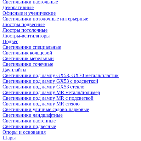
Светильники настольные
Декоративные
Офисные и ученические
Светильники потолочные интерьерные
Люстры подвесные
Люстры потолочные
Люстры-вентиляторы
Подвес
Светильники специальные
Светильник кольцевой
Светильник мебельный
Светильники точечные
Даунлайты
Светильники под лампу GX53, GX70 металл/пластик
Светильники под лампу GX53 с подсветкой
Светильники под лампу GX53 стекло
Светильники под лампу MR металл/полимер
Светильники под лампу MR с подсветкой
Светильники под лампу MR стекло
Светильники уличные садово-парковые
Светильники ландшафтные
Светильники настенные
Светильники подвесные
Опоры и основания
Шары