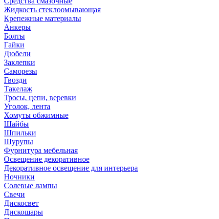
Средства смазочные
Жидкость стеклоомывающая
Крепежные материалы
Анкеры
Болты
Гайки
Дюбели
Заклепки
Саморезы
Гвозди
Такелаж
Тросы, цепи, веревки
Уголок, лента
Хомуты обжимные
Шайбы
Шпильки
Шурупы
Фурнитура мебельная
Освещение декоративное
Декоративное освещение для интерьера
Ночники
Солевые лампы
Свечи
Дискосвет
Дискошары