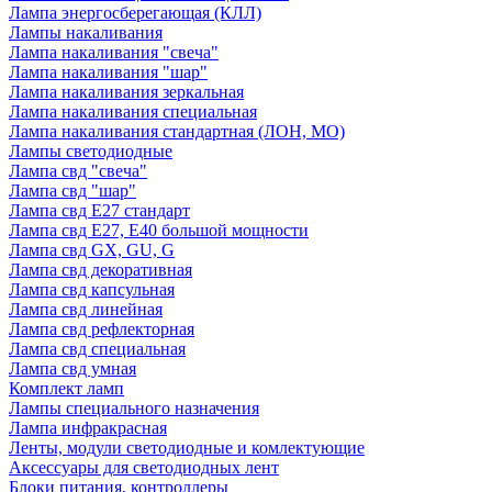
Лампа энергосберегающая (КЛЛ)
Лампы накаливания
Лампа накаливания "свеча"
Лампа накаливания "шар"
Лампа накаливания зеркальная
Лампа накаливания специальная
Лампа накаливания стандартная (ЛОН, МО)
Лампы светодиодные
Лампа свд "свеча"
Лампа свд "шар"
Лампа свд E27 стандарт
Лампа свд E27, Е40 большой мощности
Лампа свд GX, GU, G
Лампа свд декоративная
Лампа свд капсульная
Лампа свд линейная
Лампа свд рефлекторная
Лампа свд специальная
Лампа свд умная
Комплект ламп
Лампы специального назначения
Лампа инфракрасная
Ленты, модули светодиодные и комлектующие
Аксессуары для светодиодных лент
Блоки питания, контроллеры