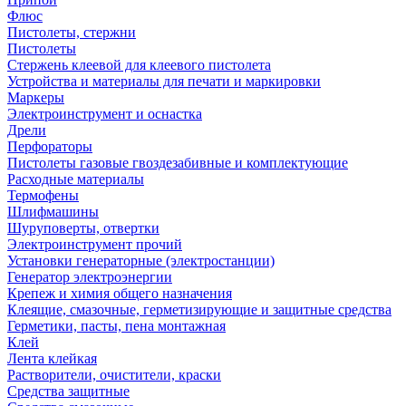
Флюс
Пистолеты, стержни
Пистолеты
Стержень клеевой для клеевого пистолета
Устройства и материалы для печати и маркировки
Маркеры
Электроинструмент и оснастка
Дрели
Перфораторы
Пистолеты газовые гвоздезабивные и комплектующие
Расходные материалы
Термофены
Шлифмашины
Шуруповерты, отвертки
Электроинструмент прочий
Установки генераторные (электростанции)
Генератор электроэнергии
Крепеж и химия общего назначения
Клеящие, смазочные, герметизирующие и защитные средства
Герметики, пасты, пена монтажная
Клей
Лента клейкая
Растворители, очистители, краски
Средства защитные