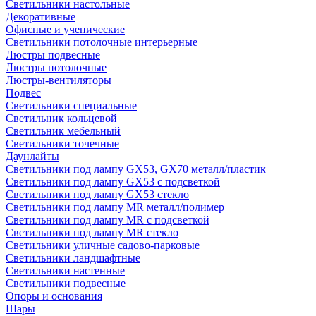
Светильники настольные
Декоративные
Офисные и ученические
Светильники потолочные интерьерные
Люстры подвесные
Люстры потолочные
Люстры-вентиляторы
Подвес
Светильники специальные
Светильник кольцевой
Светильник мебельный
Светильники точечные
Даунлайты
Светильники под лампу GX53, GX70 металл/пластик
Светильники под лампу GX53 с подсветкой
Светильники под лампу GX53 стекло
Светильники под лампу MR металл/полимер
Светильники под лампу MR с подсветкой
Светильники под лампу MR стекло
Светильники уличные садово-парковые
Светильники ландшафтные
Светильники настенные
Светильники подвесные
Опоры и основания
Шары