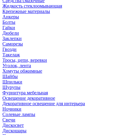
Средства смазочные
Жидкость стеклоомывающая
Крепежные материалы
Анкеры
Болты
Гайки
Дюбели
Заклепки
Саморезы
Гвозди
Такелаж
Тросы, цепи, веревки
Уголок, лента
Хомуты обжимные
Шайбы
Шпильки
Шурупы
Фурнитура мебельная
Освещение декоративное
Декоративное освещение для интерьера
Ночники
Солевые лампы
Свечи
Дискосвет
Дискошары