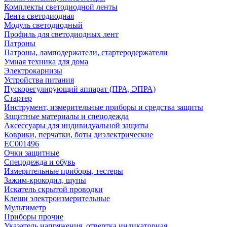
Комплекты светодиодной ленты
Лента светодиодная
Модуль светодиодный
Профиль для светодиодных лент
Патроны
Патроны, ламподержатели, стартеродержатели
Умная техника для дома
Электрокарнизы
Устройства питания
Пускорегулирующий аппарат (ПРА, ЭПРА)
Стартер
Инструмент, измерительные приборы и средства защиты
Защитные материалы и спецодежда
Аксессуары для индивидуальной защиты
Коврики, перчатки, боты диэлектрические
EC001496
Очки защитные
Спецодежда и обувь
Измерительные приборы, тестеры
Зажим-крокодил, щупы
Искатель скрытой проводки
Клещи электроизмерительные
Мультиметр
Приборы прочие
Указатель напряжения, отвертка индикаторная