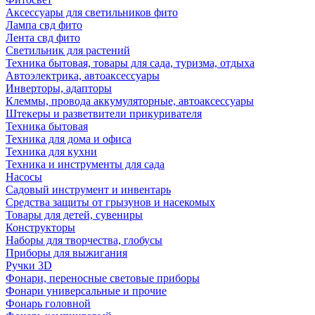
Аксессуары для светильников фито
Лампа свд фито
Лента свд фито
Светильник для растений
Техника бытовая, товары для сада, туризма, отдыха
Автоэлектрика, автоаксессуары
Инверторы, адапторы
Клеммы, провода аккумуляторные, автоаксессуары
Штекеры и разветвители прикуривателя
Техника бытовая
Техника для дома и офиса
Техника для кухни
Техника и инструменты для сада
Насосы
Садовый инструмент и инвентарь
Средства защиты от грызунов и насекомых
Товары для детей, сувениры
Конструкторы
Наборы для творчества, глобусы
Приборы для выжигания
Ручки 3D
Фонари, переносные световые приборы
Фонари универсальные и прочие
Фонарь головной