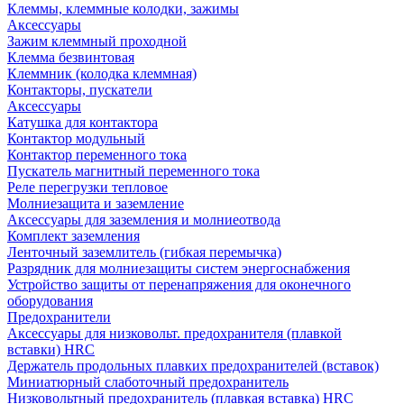
Клеммы, клеммные колодки, зажимы
Аксессуары
Зажим клеммный проходной
Клемма безвинтовая
Клеммник (колодка клеммная)
Контакторы, пускатели
Аксессуары
Катушка для контактора
Контактор модульный
Контактор переменного тока
Пускатель магнитный переменного тока
Реле перегрузки тепловое
Молниезащита и заземление
Аксессуары для заземления и молниеотвода
Комплект заземления
Ленточный заземлитель (гибкая перемычка)
Разрядник для молниезащиты систем энергоснабжения
Устройство защиты от перенапряжения для оконечного
оборудования
Предохранители
Аксессуары для низковольт. предохранителя (плавкой
вставки) HRC
Держатель продольных плавких предохранителей (вставок)
Миниатюрный слаботочный предохранитель
Низковольтный предохранитель (плавкая вставка) HRC