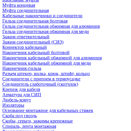
Муфта концевая
Муфта соединительная
Кабельные наконечники и соединители
Гильза соединительная болтовая
Гильза соединительная обжимная для алюминия
Гильза соединительная обжимная для меди
Зажим ответвительный
Зажим соединительный (СИЗ)
Коннектор кабельный
Наконечник кабельный болтовой
Наконечник кабельный обжимной для алюминия
Наконечник кабельный обжимной для меди
Наконечник-гильза
Разъем штекер, вилка, крюк, штифт, кольцо
Соединители с припоем в термоусадке
Соединитель слаботочный (скотчлок)
Крепеж для кабеля
Арматура для СИП
Дюбель-хомут
Изоляторы
Основание монтажное для кабельных стяжек
Скоба под гвоздь
Скобы, серьги, зажимы крепежные
Спираль, лента монтажная