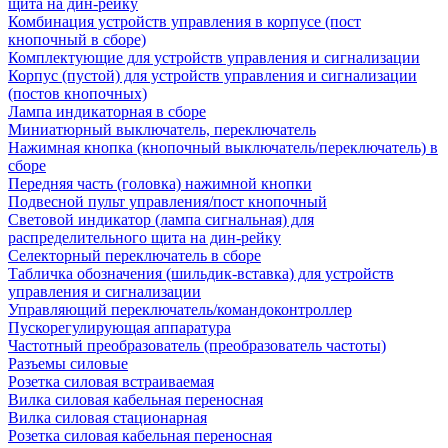
щита на дин-рейку
Комбинация устройств управления в корпусе (пост
кнопочный в сборе)
Комплектующие для устройств управления и сигнализации
Корпус (пустой) для устройств управления и сигнализации
(постов кнопочных)
Лампа индикаторная в сборе
Миниатюрный выключатель, переключатель
Нажимная кнопка (кнопочный выключатель/переключатель) в
сборе
Передняя часть (головка) нажимной кнопки
Подвесной пульт управления/пост кнопочный
Световой индикатор (лампа сигнальная) для
распределительного щита на дин-рейку
Селекторный переключатель в сборе
Табличка обозначения (шильдик-вставка) для устройств
управления и сигнализации
Управляющий переключатель/командоконтроллер
Пускорегулирующая аппаратура
Частотный преобразователь (преобразователь частоты)
Разъемы силовые
Розетка силовая встраиваемая
Вилка силовая кабельная переносная
Вилка силовая стационарная
Розетка силовая кабельная переносная