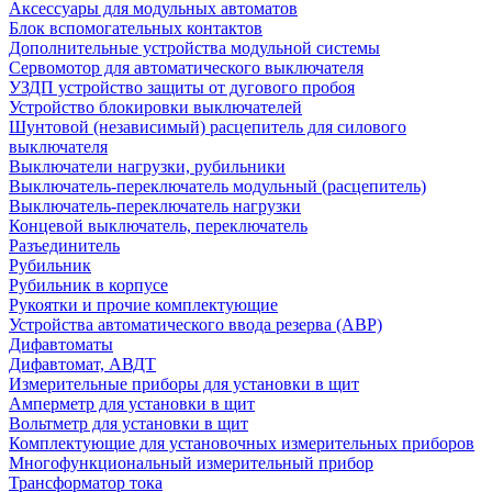
Аксессуары для модульных автоматов
Блок вспомогательных контактов
Дополнительные устройства модульной системы
Сервомотор для автоматического выключателя
УЗДП устройство защиты от дугового пробоя
Устройство блокировки выключателей
Шунтовой (независимый) расцепитель для силового
выключателя
Выключатели нагрузки, рубильники
Выключатель-переключатель модульный (расцепитель)
Выключатель-переключатель нагрузки
Концевой выключатель, переключатель
Разъединитель
Рубильник
Рубильник в корпусе
Рукоятки и прочие комплектующие
Устройства автоматического ввода резерва (АВР)
Дифавтоматы
Дифавтомат, АВДТ
Измерительные приборы для установки в щит
Амперметр для установки в щит
Вольтметр для установки в щит
Комплектующие для установочных измерительных приборов
Многофункциональный измерительный прибор
Трансформатор тока