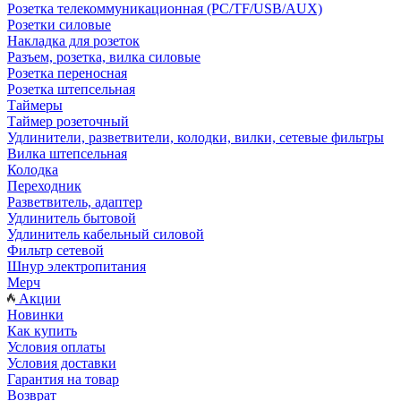
Розетка телекоммуникационная (PC/TF/USB/AUX)
Розетки силовые
Накладка для розеток
Разъем, розетка, вилка силовые
Розетка переносная
Розетка штепсельная
Таймеры
Таймер розеточный
Удлинители, разветвители, колодки, вилки, сетевые фильтры
Вилка штепсельная
Колодка
Переходник
Разветвитель, адаптер
Удлинитель бытовой
Удлинитель кабельный силовой
Фильтр сетевой
Шнур электропитания
Мерч
Акции
Новинки
Как купить
Условия оплаты
Условия доставки
Гарантия на товар
Возврат