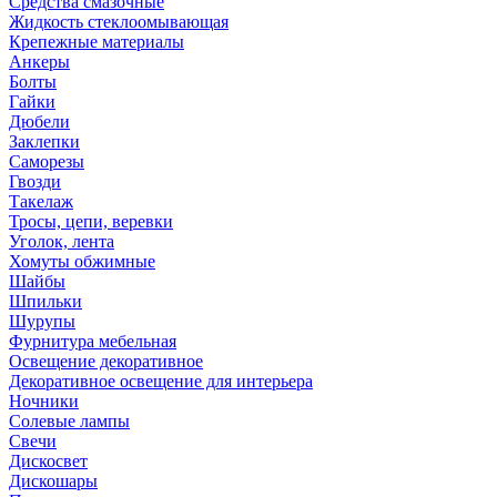
Средства смазочные
Жидкость стеклоомывающая
Крепежные материалы
Анкеры
Болты
Гайки
Дюбели
Заклепки
Саморезы
Гвозди
Такелаж
Тросы, цепи, веревки
Уголок, лента
Хомуты обжимные
Шайбы
Шпильки
Шурупы
Фурнитура мебельная
Освещение декоративное
Декоративное освещение для интерьера
Ночники
Солевые лампы
Свечи
Дискосвет
Дискошары