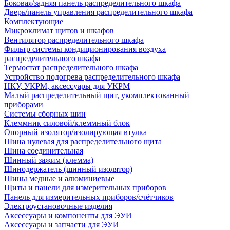
Боковая/задняя панель распределительного шкафа
Дверь/панель управления распределительного шкафа
Комплектующие
Микроклимат щитов и шкафов
Вентилятор распределительного шкафа
Фильтр системы кондиционирования воздуха
распределительного шкафа
Термостат распределительного шкафа
Устройство подогрева распределительного шкафа
НКУ, УКРМ, аксессуары для УКРМ
Малый распределительный щит, укомплектованный
приборами
Системы сборных шин
Клеммник силовой/клеммный блок
Опорный изолятор/изолирующая втулка
Шина нулевая для распределительного щита
Шина соединительная
Шинный зажим (клемма)
Шинодержатель (шинный изолятор)
Шины медные и алюминиевые
Щиты и панели для измерительных приборов
Панель для измерительных приборов/счётчиков
Электроустановочные изделия
Аксессуары и компоненты для ЭУИ
Аксессуары и запчасти для ЭУИ