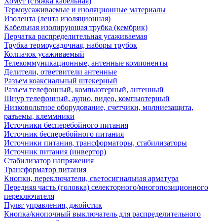
Хомут (стяжка кабельная)
Термоусаживаемые и изоляционные материалы
Изолента (лента изоляционная)
Кабельная изолирующая трубка (кембрик)
Перчатка распределительная усаживаемая
Трубка термоусадочная, наборы трубок
Колпачок усаживаемый
Телекоммуникационные, антенные компоненты
Делители, ответвители антенные
Разъем коаксиальный штекерный
Разъем телефонный, компьютерный, антенный
Шнур телефонный, аудио, видео, компьютерный
Низковольтное оборудование, счетчики, молниезащита,
разъемы, клеммники
Источники бесперебойного питания
Источник бесперебойного питания
Источники питания, трансформаторы, стабилизаторы
Источник питания (инвертор)
Стабилизатор напряжения
Трансформатор питания
Кнопки, переключатели, светосигнальная арматура
Передняя часть (головка) селекторного/многопозиционного
переключателя
Пульт управления, джойстик
Кнопка/кнопочный выключатель для распределительного