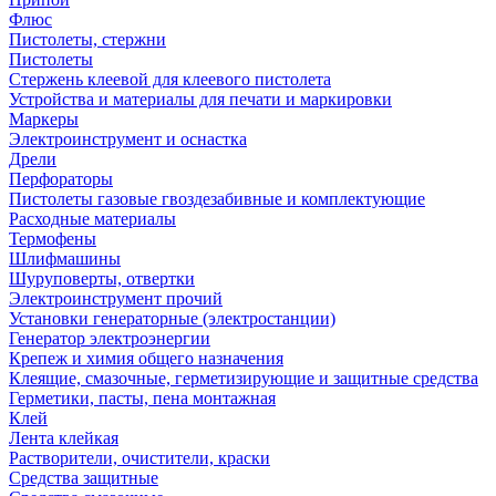
Флюс
Пистолеты, стержни
Пистолеты
Стержень клеевой для клеевого пистолета
Устройства и материалы для печати и маркировки
Маркеры
Электроинструмент и оснастка
Дрели
Перфораторы
Пистолеты газовые гвоздезабивные и комплектующие
Расходные материалы
Термофены
Шлифмашины
Шуруповерты, отвертки
Электроинструмент прочий
Установки генераторные (электростанции)
Генератор электроэнергии
Крепеж и химия общего назначения
Клеящие, смазочные, герметизирующие и защитные средства
Герметики, пасты, пена монтажная
Клей
Лента клейкая
Растворители, очистители, краски
Средства защитные