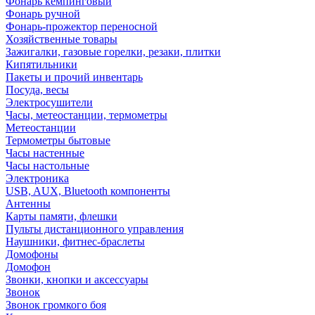
Фонарь кемпинговый
Фонарь ручной
Фонарь-прожектор переносной
Хозяйственные товары
Зажигалки, газовые горелки, резаки, плитки
Кипятильники
Пакеты и прочий инвентарь
Посуда, весы
Электросушители
Часы, метеостанции, термометры
Метеостанции
Термометры бытовые
Часы настенные
Часы настольные
Электроника
USB, AUX, Bluetooth компоненты
Антенны
Карты памяти, флешки
Пульты дистанционного управления
Наушники, фитнес-браслеты
Домофоны
Домофон
Звонки, кнопки и аксессуары
Звонок
Звонок громкого боя