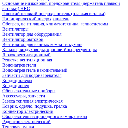
Основание низковольт. предохранителя (держатель плавкой
вставки) HRC
Плоский плавкий предохранитель (плавкая вставка)
Цилиндрический предохранитель
Обогрев, вентиляция, климатотехника, гелиосистемы
Вентиляторы
Вентилятор для оборудования
Вентилятор бытовой
Вентилятор для ванных комнат и кухонь
Каналы, воздуховоды, кроншетйны, регуляторы
Лючок вентиляционный
Решетка вентиляционная
Водонагреватели
Водонагреватель накопительный
Запчасти для водонагревателя
Кондиционеры
Кондиционер
Обогревательные приборы
Аксессуары, запчасти
Завеса тепловая электрическая
Коврик, одеяло, подушка, грелка
Конвектор электрический
Обогреватель из природного камня, стекла
Радиатор электрический
Тепловая пушка