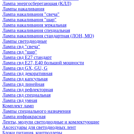
Лампа энергосберегающая (КЛЛ)
Лампы накаливания
Лампа накаливания "свеча"
Лампа накаливания "шар"
Лампа накаливания зеркальная
Лампа накаливания специальная
Лампа накаливания стандартная (ЛОН, МО)
Лампы светодиодные
Лампа свд "свеча"
Лампа свд "шар"
Лампа свд E27 стандарт
Лампа свд E27, Е40 большой мощности
Лампа свд GX, GU, G
Лампа свд декоративная
Лампа свд капсульная
Лампа свд линейная
Лампа свд рефлекторная
Лампа свд специальная
Лампа свд умная
Комплект ламп
Лампы специального назначения
Лампа инфракрасная
Ленты, модули светодиодные и комлектующие
Аксессуары для светодиодных лент
Блоки питания, контроллеры