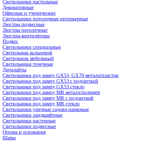
Светильники настольные
Декоративные
Офисные и ученические
Светильники потолочные интерьерные
Люстры подвесные
Люстры потолочные
Люстры-вентиляторы
Подвес
Светильники специальные
Светильник кольцевой
Светильник мебельный
Светильники точечные
Даунлайты
Светильники под лампу GX53, GX70 металл/пластик
Светильники под лампу GX53 с подсветкой
Светильники под лампу GX53 стекло
Светильники под лампу MR металл/полимер
Светильники под лампу MR с подсветкой
Светильники под лампу MR стекло
Светильники уличные садово-парковые
Светильники ландшафтные
Светильники настенные
Светильники подвесные
Опоры и основания
Шары