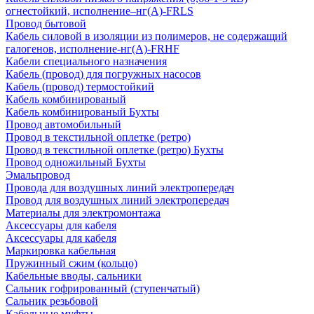
огнестойкий, исполнение–нг(А)-FRLS
Провод бытовой
Кабель силовой в изоляции из полимеров, не содержащий
галогенов, исполнение-нг(А)-FRHF
Кабели специального назначения
Кабель (провод) для погружных насосов
Кабель (провод) термостойкий
Кабель комбинированый
Кабель комбинированый Бухты
Провод автомобильный
Провод в текстильной оплетке (ретро)
Провод в текстильной оплетке (ретро) Бухты
Провод одножильный Бухты
Эмальпровод
Провода для воздушных линий электропередач
Провод для воздушных линий электропередач
Материалы для электромонтажа
Аксессуары для кабеля
Аксессуары для кабеля
Маркировка кабельная
Пружинный сжим (кольцо)
Кабельные вводы, сальники
Сальник гофрированный (ступенчатый)
Сальник резьбовой
Кабельные муфты