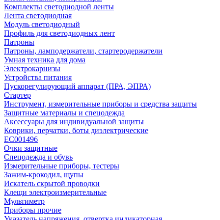
Комплекты светодиодной ленты
Лента светодиодная
Модуль светодиодный
Профиль для светодиодных лент
Патроны
Патроны, ламподержатели, стартеродержатели
Умная техника для дома
Электрокарнизы
Устройства питания
Пускорегулирующий аппарат (ПРА, ЭПРА)
Стартер
Инструмент, измерительные приборы и средства защиты
Защитные материалы и спецодежда
Аксессуары для индивидуальной защиты
Коврики, перчатки, боты диэлектрические
EC001496
Очки защитные
Спецодежда и обувь
Измерительные приборы, тестеры
Зажим-крокодил, щупы
Искатель скрытой проводки
Клещи электроизмерительные
Мультиметр
Приборы прочие
Указатель напряжения, отвертка индикаторная