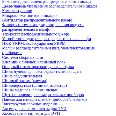
Боковая/задняя панель распределительного шкафа
Дверь/панель управления распределительного шкафа
Комплектующие
Микроклимат щитов и шкафов
Вентилятор распределительного шкафа
Фильтр системы кондиционирования воздуха
распределительного шкафа
Термостат распределительного шкафа
Устройство подогрева распределительного шкафа
НКУ, УКРМ, аксессуары для УКРМ
Малый распределительный щит, укомплектованный
приборами
Системы сборных шин
Клеммник силовой/клеммный блок
Опорный изолятор/изолирующая втулка
Шина нулевая для распределительного щита
Шина соединительная
Шинный зажим (клемма)
Шинодержатель (шинный изолятор)
Шины медные и алюминиевые
Щиты и панели для измерительных приборов
Панель для измерительных приборов/счётчиков
Электроустановочные изделия
Аксессуары и компоненты для ЭУИ
Аксессуары и запчасти для ЭУИ