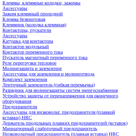
Клеммы, клеммные колодки, зажимы
Аксессуары
Зажим клеммный проходной
Клемма безвинтовая
Клеммник (колодка клеммная)
Контакторы, пускатели
Аксессуары
Катушка для контактора
Контактор модульный
Контактор переменного тока
Пускатель магнитный переменного тока
Реле перегрузки тепловое
Молниезащита и заземление
Аксессуары для заземления и молниеотвода
Комплект заземления
Ленточный заземлитель (гибкая перемычка)
Разрядник для молниезащиты систем энергоснабжения
Устройство защиты от перенапряжения для оконечного
оборудования
Предохранители
Аксессуары для низковольт. предохранителя (плавкой
вставки) HRC
Держатель продольных плавких предохранителей (вставок)
Миниатюрный слаботочный предохранитель
Низковольтный предохранитель (плавкая вставка) HRC