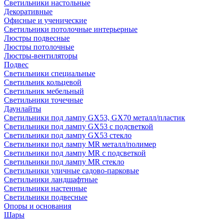
Светильники настольные
Декоративные
Офисные и ученические
Светильники потолочные интерьерные
Люстры подвесные
Люстры потолочные
Люстры-вентиляторы
Подвес
Светильники специальные
Светильник кольцевой
Светильник мебельный
Светильники точечные
Даунлайты
Светильники под лампу GX53, GX70 металл/пластик
Светильники под лампу GX53 с подсветкой
Светильники под лампу GX53 стекло
Светильники под лампу MR металл/полимер
Светильники под лампу MR с подсветкой
Светильники под лампу MR стекло
Светильники уличные садово-парковые
Светильники ландшафтные
Светильники настенные
Светильники подвесные
Опоры и основания
Шары