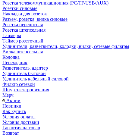
Розетка телекоммуникационная (PC/TF/USB/AUX)
Розетки силовые
Накладка для розеток
Разъем, розетка, вилка силовые
Розетка переносная
Розетка штепсельная
Таймеры
Таймер розеточный
Удлинители, разветвители, колодки, вилки, сетевые фильтры
Вилка штепсельная
Колодка
Переходник
Разветвитель, адаптер
Удлинитель бытовой
Удлинитель кабельный силовой
Фильтр сетевой
Шнур электропитания
Мерч
Акции
Новинки
Как купить
Условия оплаты
Условия доставки
Гарантия на товар
Возврат