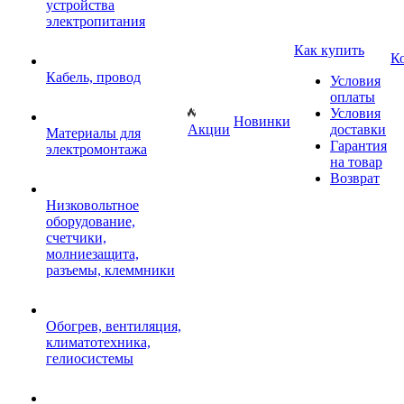
устройства
электропитания
Как купить
К
Кабель, провод
Условия
оплаты
Условия
Новинки
Акции
доставки
Материалы для
Гарантия
электромонтажа
на товар
Возврат
Низковольтное
оборудование,
счетчики,
молниезащита,
разъемы, клеммники
Обогрев, вентиляция,
климатотехника,
гелиосистемы