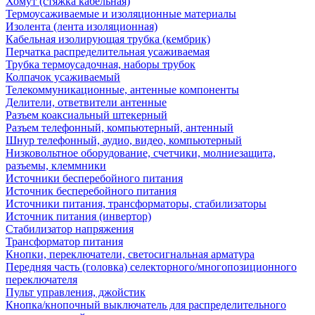
Хомут (стяжка кабельная)
Термоусаживаемые и изоляционные материалы
Изолента (лента изоляционная)
Кабельная изолирующая трубка (кембрик)
Перчатка распределительная усаживаемая
Трубка термоусадочная, наборы трубок
Колпачок усаживаемый
Телекоммуникационные, антенные компоненты
Делители, ответвители антенные
Разъем коаксиальный штекерный
Разъем телефонный, компьютерный, антенный
Шнур телефонный, аудио, видео, компьютерный
Низковольтное оборудование, счетчики, молниезащита,
разъемы, клеммники
Источники бесперебойного питания
Источник бесперебойного питания
Источники питания, трансформаторы, стабилизаторы
Источник питания (инвертор)
Стабилизатор напряжения
Трансформатор питания
Кнопки, переключатели, светосигнальная арматура
Передняя часть (головка) селекторного/многопозиционного
переключателя
Пульт управления, джойстик
Кнопка/кнопочный выключатель для распределительного