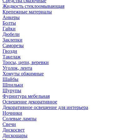
Средства смазочные
Жидкость стеклоомывающая
Крепежные материалы
Анкеры
Болты
Гайки
Дюбели
Заклепки
Саморезы
Гвозди
Такелаж
Тросы, цепи, веревки
Уголок, лента
Хомуты обжимные
Шайбы
Шпильки
Шурупы
Фурнитура мебельная
Освещение декоративное
Декоративное освещение для интерьера
Ночники
Солевые лампы
Свечи
Дискосвет
Дискошары