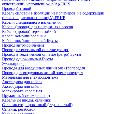
огнестойкий, исполнение–нг(А)-FRLS
Провод бытовой
Кабель силовой в изоляции из полимеров, не содержащий
галогенов, исполнение-нг(А)-FRHF
Кабели специального назначения
Кабель (провод) для погружных насосов
Кабель (провод) термостойкий
Кабель комбинированый
Кабель комбинированый Бухты
Провод автомобильный
Провод в текстильной оплетке (ретро)
Провод в текстильной оплетке (ретро) Бухты
Провод одножильный Бухты
Эмальпровод
Провода для воздушных линий электропередач
Провод для воздушных линий электропередач
Материалы для электромонтажа
Аксессуары для кабеля
Аксессуары для кабеля
Маркировка кабельная
Пружинный сжим (кольцо)
Кабельные вводы, сальники
Сальник гофрированный (ступенчатый)
Сальник резьбовой
Кабельные муфты