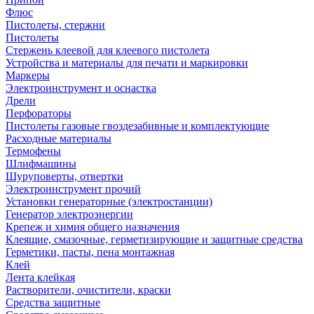
Флюс
Пистолеты, стержни
Пистолеты
Стержень клеевой для клеевого пистолета
Устройства и материалы для печати и маркировки
Маркеры
Электроинструмент и оснастка
Дрели
Перфораторы
Пистолеты газовые гвоздезабивные и комплектующие
Расходные материалы
Термофены
Шлифмашины
Шуруповерты, отвертки
Электроинструмент прочий
Установки генераторные (электростанции)
Генератор электроэнергии
Крепеж и химия общего назначения
Клеящие, смазочные, герметизирующие и защитные средства
Герметики, пасты, пена монтажная
Клей
Лента клейкая
Растворители, очистители, краски
Средства защитные