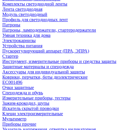
Комплекты светодиодной ленты
Лента светодиодная
Модуль светодиодный
Профиль для светодиодных лент
Патроны
Патроны, ламподержатели, стартеродержатели
Умная техника для дома
Электрокарнизы
Устройства питания
Пускорегулирующий аппарат (ПРА, ЭПРА)
Стартер
Инструмент, измерительные приборы и средства защиты
Защитные материалы и спецодежда
Аксессуары для индивидуальной защиты
Коврики, перчатки, боты диэлектрические
EC001496
Очки защитные
Спецодежда и обувь
Измерительные приборы, тестеры
Зажим-крокодил, щупы
Искатель скрытой проводки
Клещи электроизмерительные
Мультиметр
Приборы прочие
Указатель напряжения, отвертка индикаторная