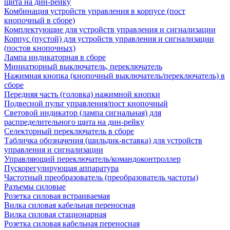
щита на дин-рейку
Комбинация устройств управления в корпусе (пост
кнопочный в сборе)
Комплектующие для устройств управления и сигнализации
Корпус (пустой) для устройств управления и сигнализации
(постов кнопочных)
Лампа индикаторная в сборе
Миниатюрный выключатель, переключатель
Нажимная кнопка (кнопочный выключатель/переключатель) в
сборе
Передняя часть (головка) нажимной кнопки
Подвесной пульт управления/пост кнопочный
Световой индикатор (лампа сигнальная) для
распределительного щита на дин-рейку
Селекторный переключатель в сборе
Табличка обозначения (шильдик-вставка) для устройств
управления и сигнализации
Управляющий переключатель/командоконтроллер
Пускорегулирующая аппаратура
Частотный преобразователь (преобразователь частоты)
Разъемы силовые
Розетка силовая встраиваемая
Вилка силовая кабельная переносная
Вилка силовая стационарная
Розетка силовая кабельная переносная