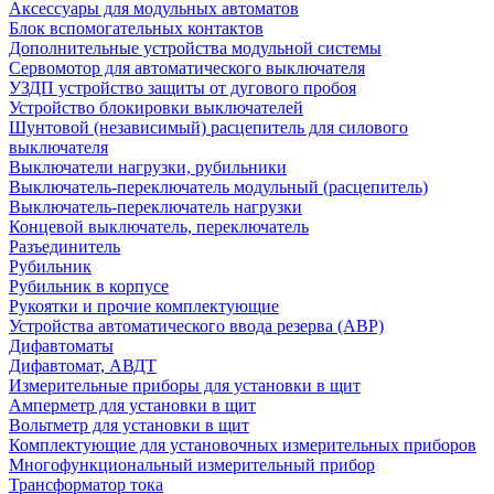
Аксессуары для модульных автоматов
Блок вспомогательных контактов
Дополнительные устройства модульной системы
Сервомотор для автоматического выключателя
УЗДП устройство защиты от дугового пробоя
Устройство блокировки выключателей
Шунтовой (независимый) расцепитель для силового
выключателя
Выключатели нагрузки, рубильники
Выключатель-переключатель модульный (расцепитель)
Выключатель-переключатель нагрузки
Концевой выключатель, переключатель
Разъединитель
Рубильник
Рубильник в корпусе
Рукоятки и прочие комплектующие
Устройства автоматического ввода резерва (АВР)
Дифавтоматы
Дифавтомат, АВДТ
Измерительные приборы для установки в щит
Амперметр для установки в щит
Вольтметр для установки в щит
Комплектующие для установочных измерительных приборов
Многофункциональный измерительный прибор
Трансформатор тока