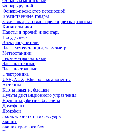
Фонарь кемпинговый
Фонарь ручной
Фонарь-прожектор переносной
Хозяйственные товары
Зажигалки, газовые горелки, резаки, плитки
Кипятильники
Пакеты и прочий инвентарь
Посуда, весы
Электросушители
Часы, метеостанции, термометры
Метеостанции
Термометры бытовые
Часы настенные
Часы настольные
Электроника
USB, AUX, Bluetooth компоненты
Антенны
Карты памяти, флешки
Пульты дистанционного управления
Наушники, фитнес-браслеты
Домофоны
Домофон
Звонки, кнопки и аксессуары
Звонок
Звонок громкого боя