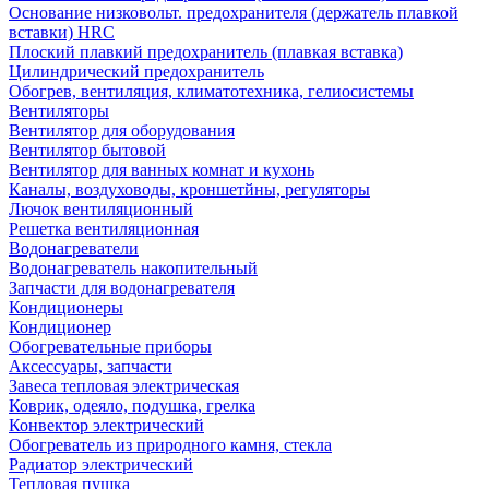
Основание низковольт. предохранителя (держатель плавкой
вставки) HRC
Плоский плавкий предохранитель (плавкая вставка)
Цилиндрический предохранитель
Обогрев, вентиляция, климатотехника, гелиосистемы
Вентиляторы
Вентилятор для оборудования
Вентилятор бытовой
Вентилятор для ванных комнат и кухонь
Каналы, воздуховоды, кроншетйны, регуляторы
Лючок вентиляционный
Решетка вентиляционная
Водонагреватели
Водонагреватель накопительный
Запчасти для водонагревателя
Кондиционеры
Кондиционер
Обогревательные приборы
Аксессуары, запчасти
Завеса тепловая электрическая
Коврик, одеяло, подушка, грелка
Конвектор электрический
Обогреватель из природного камня, стекла
Радиатор электрический
Тепловая пушка