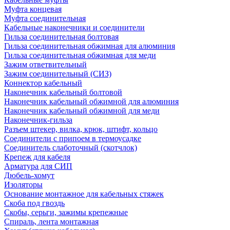
Муфта концевая
Муфта соединительная
Кабельные наконечники и соединители
Гильза соединительная болтовая
Гильза соединительная обжимная для алюминия
Гильза соединительная обжимная для меди
Зажим ответвительный
Зажим соединительный (СИЗ)
Коннектор кабельный
Наконечник кабельный болтовой
Наконечник кабельный обжимной для алюминия
Наконечник кабельный обжимной для меди
Наконечник-гильза
Разъем штекер, вилка, крюк, штифт, кольцо
Соединители с припоем в термоусадке
Соединитель слаботочный (скотчлок)
Крепеж для кабеля
Арматура для СИП
Дюбель-хомут
Изоляторы
Основание монтажное для кабельных стяжек
Скоба под гвоздь
Скобы, серьги, зажимы крепежные
Спираль, лента монтажная