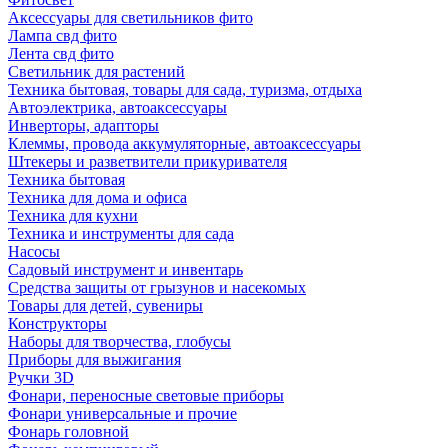
Аксессуары для светильников фито
Лампа свд фито
Лента свд фито
Светильник для растений
Техника бытовая, товары для сада, туризма, отдыха
Автоэлектрика, автоаксессуары
Инверторы, адапторы
Клеммы, провода аккумуляторные, автоаксессуары
Штекеры и разветвители прикуривателя
Техника бытовая
Техника для дома и офиса
Техника для кухни
Техника и инструменты для сада
Насосы
Садовый инструмент и инвентарь
Средства защиты от грызунов и насекомых
Товары для детей, сувениры
Конструкторы
Наборы для творчества, глобусы
Приборы для выжигания
Ручки 3D
Фонари, переносные световые приборы
Фонари универсальные и прочие
Фонарь головной