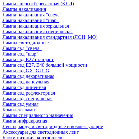
Лампа энергосберегающая (КЛЛ)
Лампы накаливания
Лампа накаливания "свеча"
Лампа накаливания "шар"
Лампа накаливания зеркальная
Лампа накаливания специальная
Лампа накаливания стандартная (ЛОН, МО)
Лампы светодиодные
Лампа свд "свеча"
Лампа свд "шар"
Лампа свд E27 стандарт
Лампа свд E27, Е40 большой мощности
Лампа свд GX, GU, G
Лампа свд декоративная
Лампа свд капсульная
Лампа свд линейная
Лампа свд рефлекторная
Лампа свд специальная
Лампа свд умная
Комплект ламп
Лампы специального назначения
Лампа инфракрасная
Ленты, модули светодиодные и комлектующие
Аксессуары для светодиодных лент
Блоки питания, контроллеры