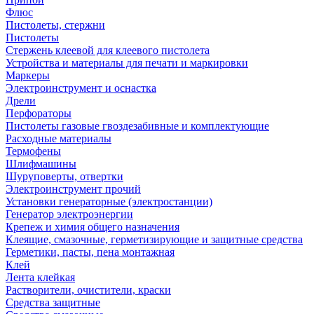
Флюс
Пистолеты, стержни
Пистолеты
Стержень клеевой для клеевого пистолета
Устройства и материалы для печати и маркировки
Маркеры
Электроинструмент и оснастка
Дрели
Перфораторы
Пистолеты газовые гвоздезабивные и комплектующие
Расходные материалы
Термофены
Шлифмашины
Шуруповерты, отвертки
Электроинструмент прочий
Установки генераторные (электростанции)
Генератор электроэнергии
Крепеж и химия общего назначения
Клеящие, смазочные, герметизирующие и защитные средства
Герметики, пасты, пена монтажная
Клей
Лента клейкая
Растворители, очистители, краски
Средства защитные