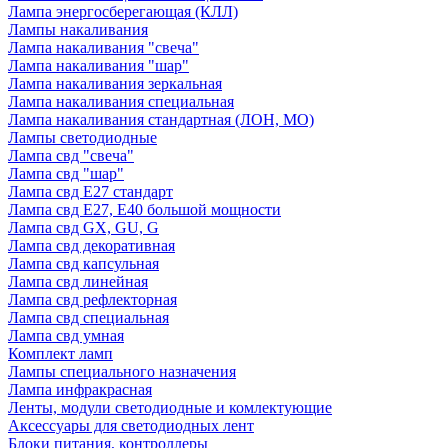
Лампа энергосберегающая (КЛЛ)
Лампы накаливания
Лампа накаливания "свеча"
Лампа накаливания "шар"
Лампа накаливания зеркальная
Лампа накаливания специальная
Лампа накаливания стандартная (ЛОН, МО)
Лампы светодиодные
Лампа свд "свеча"
Лампа свд "шар"
Лампа свд E27 стандарт
Лампа свд E27, Е40 большой мощности
Лампа свд GX, GU, G
Лампа свд декоративная
Лампа свд капсульная
Лампа свд линейная
Лампа свд рефлекторная
Лампа свд специальная
Лампа свд умная
Комплект ламп
Лампы специального назначения
Лампа инфракрасная
Ленты, модули светодиодные и комлектующие
Аксессуары для светодиодных лент
Блоки питания, контроллеры