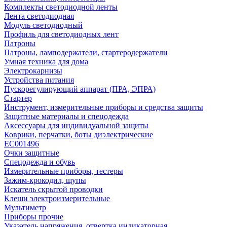
Комплекты светодиодной ленты
Лента светодиодная
Модуль светодиодный
Профиль для светодиодных лент
Патроны
Патроны, ламподержатели, стартеродержатели
Умная техника для дома
Электрокарнизы
Устройства питания
Пускорегулирующий аппарат (ПРА, ЭПРА)
Стартер
Инструмент, измерительные приборы и средства защиты
Защитные материалы и спецодежда
Аксессуары для индивидуальной защиты
Коврики, перчатки, боты диэлектрические
EC001496
Очки защитные
Спецодежда и обувь
Измерительные приборы, тестеры
Зажим-крокодил, щупы
Искатель скрытой проводки
Клещи электроизмерительные
Мультиметр
Приборы прочие
Указатель напряжения, отвертка индикаторная