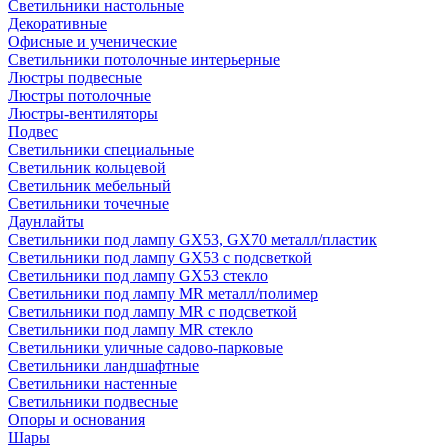
Светильники настольные
Декоративные
Офисные и ученические
Светильники потолочные интерьерные
Люстры подвесные
Люстры потолочные
Люстры-вентиляторы
Подвес
Светильники специальные
Светильник кольцевой
Светильник мебельный
Светильники точечные
Даунлайты
Светильники под лампу GX53, GX70 металл/пластик
Светильники под лампу GX53 с подсветкой
Светильники под лампу GX53 стекло
Светильники под лампу MR металл/полимер
Светильники под лампу MR с подсветкой
Светильники под лампу MR стекло
Светильники уличные садово-парковые
Светильники ландшафтные
Светильники настенные
Светильники подвесные
Опоры и основания
Шары