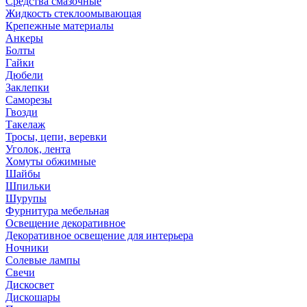
Средства смазочные
Жидкость стеклоомывающая
Крепежные материалы
Анкеры
Болты
Гайки
Дюбели
Заклепки
Саморезы
Гвозди
Такелаж
Тросы, цепи, веревки
Уголок, лента
Хомуты обжимные
Шайбы
Шпильки
Шурупы
Фурнитура мебельная
Освещение декоративное
Декоративное освещение для интерьера
Ночники
Солевые лампы
Свечи
Дискосвет
Дискошары