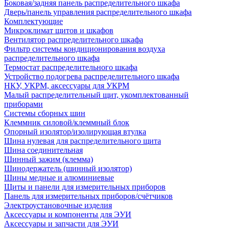
Боковая/задняя панель распределительного шкафа
Дверь/панель управления распределительного шкафа
Комплектующие
Микроклимат щитов и шкафов
Вентилятор распределительного шкафа
Фильтр системы кондиционирования воздуха
распределительного шкафа
Термостат распределительного шкафа
Устройство подогрева распределительного шкафа
НКУ, УКРМ, аксессуары для УКРМ
Малый распределительный щит, укомплектованный
приборами
Системы сборных шин
Клеммник силовой/клеммный блок
Опорный изолятор/изолирующая втулка
Шина нулевая для распределительного щита
Шина соединительная
Шинный зажим (клемма)
Шинодержатель (шинный изолятор)
Шины медные и алюминиевые
Щиты и панели для измерительных приборов
Панель для измерительных приборов/счётчиков
Электроустановочные изделия
Аксессуары и компоненты для ЭУИ
Аксессуары и запчасти для ЭУИ