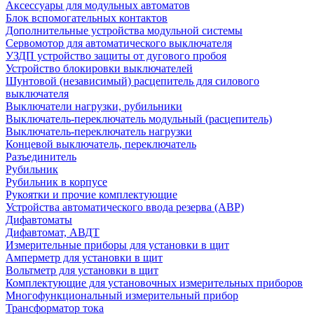
Аксессуары для модульных автоматов
Блок вспомогательных контактов
Дополнительные устройства модульной системы
Сервомотор для автоматического выключателя
УЗДП устройство защиты от дугового пробоя
Устройство блокировки выключателей
Шунтовой (независимый) расцепитель для силового
выключателя
Выключатели нагрузки, рубильники
Выключатель-переключатель модульный (расцепитель)
Выключатель-переключатель нагрузки
Концевой выключатель, переключатель
Разъединитель
Рубильник
Рубильник в корпусе
Рукоятки и прочие комплектующие
Устройства автоматического ввода резерва (АВР)
Дифавтоматы
Дифавтомат, АВДТ
Измерительные приборы для установки в щит
Амперметр для установки в щит
Вольтметр для установки в щит
Комплектующие для установочных измерительных приборов
Многофункциональный измерительный прибор
Трансформатор тока