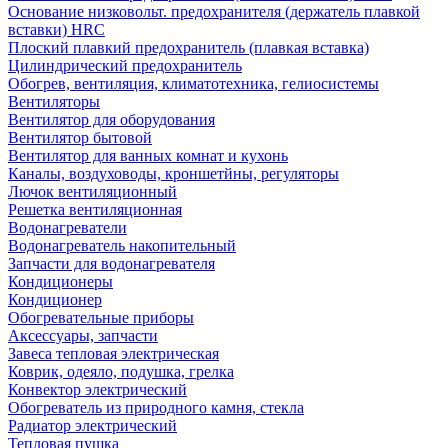
Основание низковольт. предохранителя (держатель плавкой
вставки) HRC
Плоский плавкий предохранитель (плавкая вставка)
Цилиндрический предохранитель
Обогрев, вентиляция, климатотехника, гелиосистемы
Вентиляторы
Вентилятор для оборудования
Вентилятор бытовой
Вентилятор для ванных комнат и кухонь
Каналы, воздуховоды, кроншетйны, регуляторы
Лючок вентиляционный
Решетка вентиляционная
Водонагреватели
Водонагреватель накопительный
Запчасти для водонагревателя
Кондиционеры
Кондиционер
Обогревательные приборы
Аксессуары, запчасти
Завеса тепловая электрическая
Коврик, одеяло, подушка, грелка
Конвектор электрический
Обогреватель из природного камня, стекла
Радиатор электрический
Тепловая пушка