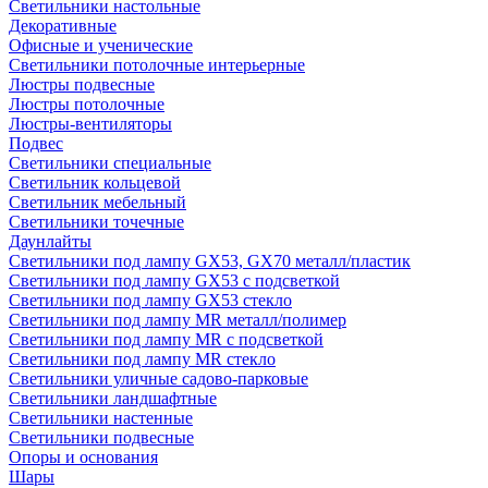
Светильники настольные
Декоративные
Офисные и ученические
Светильники потолочные интерьерные
Люстры подвесные
Люстры потолочные
Люстры-вентиляторы
Подвес
Светильники специальные
Светильник кольцевой
Светильник мебельный
Светильники точечные
Даунлайты
Светильники под лампу GX53, GX70 металл/пластик
Светильники под лампу GX53 с подсветкой
Светильники под лампу GX53 стекло
Светильники под лампу MR металл/полимер
Светильники под лампу MR с подсветкой
Светильники под лампу MR стекло
Светильники уличные садово-парковые
Светильники ландшафтные
Светильники настенные
Светильники подвесные
Опоры и основания
Шары