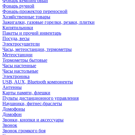
Фонарь кемпинговый
Фонарь ручной
Фонарь-прожектор переносной
Хозяйственные товары
Зажигалки, газовые горелки, резаки, плитки
Кипятильники
Пакеты и прочий инвентарь
Посуда, весы
Электросушители
Часы, метеостанции, термометры
Метеостанции
Термометры бытовые
Часы настенные
Часы настольные
Электроника
USB, AUX, Bluetooth компоненты
Антенны
Карты памяти, флешки
Пульты дистанционного управления
Наушники, фитнес-браслеты
Домофоны
Домофон
Звонки, кнопки и аксессуары
Звонок
Звонок громкого боя