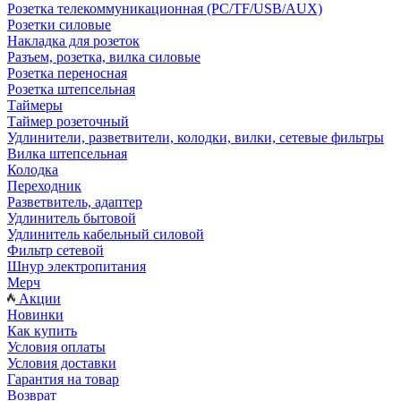
Розетка телекоммуникационная (PC/TF/USB/AUX)
Розетки силовые
Накладка для розеток
Разъем, розетка, вилка силовые
Розетка переносная
Розетка штепсельная
Таймеры
Таймер розеточный
Удлинители, разветвители, колодки, вилки, сетевые фильтры
Вилка штепсельная
Колодка
Переходник
Разветвитель, адаптер
Удлинитель бытовой
Удлинитель кабельный силовой
Фильтр сетевой
Шнур электропитания
Мерч
Акции
Новинки
Как купить
Условия оплаты
Условия доставки
Гарантия на товар
Возврат