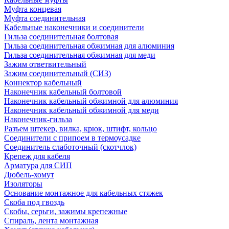
Муфта концевая
Муфта соединительная
Кабельные наконечники и соединители
Гильза соединительная болтовая
Гильза соединительная обжимная для алюминия
Гильза соединительная обжимная для меди
Зажим ответвительный
Зажим соединительный (СИЗ)
Коннектор кабельный
Наконечник кабельный болтовой
Наконечник кабельный обжимной для алюминия
Наконечник кабельный обжимной для меди
Наконечник-гильза
Разъем штекер, вилка, крюк, штифт, кольцо
Соединители с припоем в термоусадке
Соединитель слаботочный (скотчлок)
Крепеж для кабеля
Арматура для СИП
Дюбель-хомут
Изоляторы
Основание монтажное для кабельных стяжек
Скоба под гвоздь
Скобы, серьги, зажимы крепежные
Спираль, лента монтажная