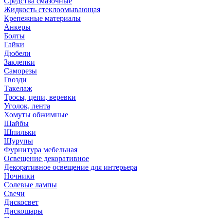
Средства смазочные
Жидкость стеклоомывающая
Крепежные материалы
Анкеры
Болты
Гайки
Дюбели
Заклепки
Саморезы
Гвозди
Такелаж
Тросы, цепи, веревки
Уголок, лента
Хомуты обжимные
Шайбы
Шпильки
Шурупы
Фурнитура мебельная
Освещение декоративное
Декоративное освещение для интерьера
Ночники
Солевые лампы
Свечи
Дискосвет
Дискошары