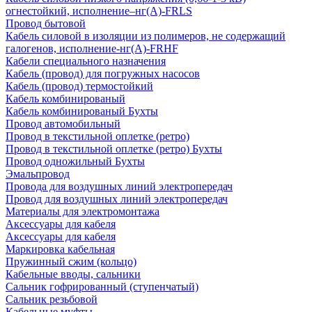
огнестойкий, исполнение–нг(А)-FRLS
Провод бытовой
Кабель силовой в изоляции из полимеров, не содержащий
галогенов, исполнение-нг(А)-FRHF
Кабели специального назначения
Кабель (провод) для погружных насосов
Кабель (провод) термостойкий
Кабель комбинированый
Кабель комбинированый Бухты
Провод автомобильный
Провод в текстильной оплетке (ретро)
Провод в текстильной оплетке (ретро) Бухты
Провод одножильный Бухты
Эмальпровод
Провода для воздушных линий электропередач
Провод для воздушных линий электропередач
Материалы для электромонтажа
Аксессуары для кабеля
Аксессуары для кабеля
Маркировка кабельная
Пружинный сжим (кольцо)
Кабельные вводы, сальники
Сальник гофрированный (ступенчатый)
Сальник резьбовой
Кабельные муфты