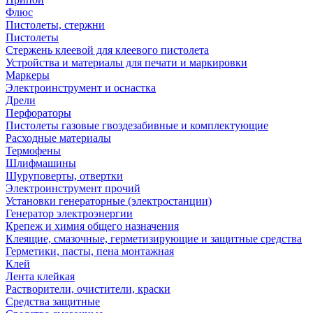
Флюс
Пистолеты, стержни
Пистолеты
Стержень клеевой для клеевого пистолета
Устройства и материалы для печати и маркировки
Маркеры
Электроинструмент и оснастка
Дрели
Перфораторы
Пистолеты газовые гвоздезабивные и комплектующие
Расходные материалы
Термофены
Шлифмашины
Шуруповерты, отвертки
Электроинструмент прочий
Установки генераторные (электростанции)
Генератор электроэнергии
Крепеж и химия общего назначения
Клеящие, смазочные, герметизирующие и защитные средства
Герметики, пасты, пена монтажная
Клей
Лента клейкая
Растворители, очистители, краски
Средства защитные