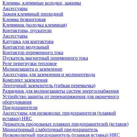
Клеммы, клеммные колодки, зажимы
Аксессуары
Зажим клеммный проходной
Клемма безвинтовая
Клеммник (колодка клеммная)
Контакторы, пускатели
Аксессуары
Катушка для контактора
Контактор модульный
Контактор переменного тока
Пускатель магнитный переменного тока
Реле перегрузки тепловое
Молниезащита и заземление
Аксессуары для заземления и молниеотвода
Комплект заземления
Ленточный заземлитель (гибкая перемычка)
Разрядник для молниезащиты систем энергоснабжения
Устройство защиты от перенапряжения для оконечного
оборудования
Предохранители
Аксессуары для низковольт. предохранителя (плавкой
вставки) HRC
Держатель продольных плавких предохранителей (вставок)
Миниатюрный слаботочный предохранитель
Низковольтный предохранитель (плавкая вставка) HRC