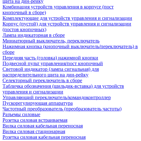
щита на дин-рейку
Комбинация устройств управления в корпусе (пост
кнопочный в сборе)
Комплектующие для устройств управления и сигнализации
Корпус (пустой) для устройств управления и сигнализации
(постов кнопочных)
Лампа индикаторная в сборе
Миниатюрный выключатель, переключатель
Нажимная кнопка (кнопочный выключатель/переключатель) в
сборе
Передняя часть (головка) нажимной кнопки
Подвесной пульт управления/пост кнопочный
Световой индикатор (лампа сигнальная) для
распределительного щита на дин-рейку
Селекторный переключатель в сборе
Табличка обозначения (шильдик-вставка) для устройств
управления и сигнализации
Управляющий переключатель/командоконтроллер
Пускорегулирующая аппаратура
Частотный преобразователь (преобразователь частоты)
Разъемы силовые
Розетка силовая встраиваемая
Вилка силовая кабельная переносная
Вилка силовая стационарная
Розетка силовая кабельная переносная