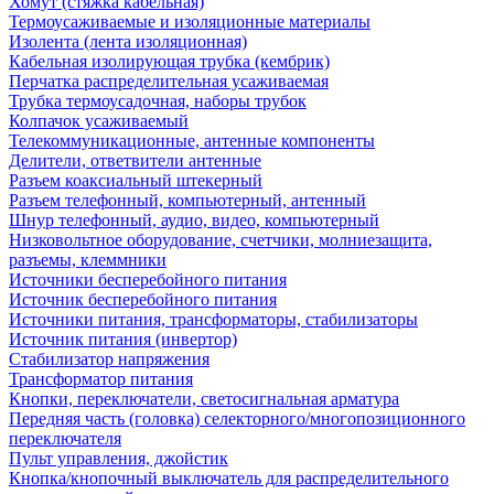
Хомут (стяжка кабельная)
Термоусаживаемые и изоляционные материалы
Изолента (лента изоляционная)
Кабельная изолирующая трубка (кембрик)
Перчатка распределительная усаживаемая
Трубка термоусадочная, наборы трубок
Колпачок усаживаемый
Телекоммуникационные, антенные компоненты
Делители, ответвители антенные
Разъем коаксиальный штекерный
Разъем телефонный, компьютерный, антенный
Шнур телефонный, аудио, видео, компьютерный
Низковольтное оборудование, счетчики, молниезащита,
разъемы, клеммники
Источники бесперебойного питания
Источник бесперебойного питания
Источники питания, трансформаторы, стабилизаторы
Источник питания (инвертор)
Стабилизатор напряжения
Трансформатор питания
Кнопки, переключатели, светосигнальная арматура
Передняя часть (головка) селекторного/многопозиционного
переключателя
Пульт управления, джойстик
Кнопка/кнопочный выключатель для распределительного