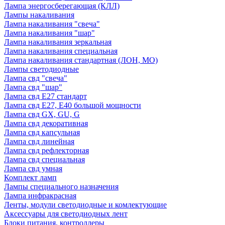
Лампа энергосберегающая (КЛЛ)
Лампы накаливания
Лампа накаливания "свеча"
Лампа накаливания "шар"
Лампа накаливания зеркальная
Лампа накаливания специальная
Лампа накаливания стандартная (ЛОН, МО)
Лампы светодиодные
Лампа свд "свеча"
Лампа свд "шар"
Лампа свд E27 стандарт
Лампа свд E27, Е40 большой мощности
Лампа свд GX, GU, G
Лампа свд декоративная
Лампа свд капсульная
Лампа свд линейная
Лампа свд рефлекторная
Лампа свд специальная
Лампа свд умная
Комплект ламп
Лампы специального назначения
Лампа инфракрасная
Ленты, модули светодиодные и комлектующие
Аксессуары для светодиодных лент
Блоки питания, контроллеры