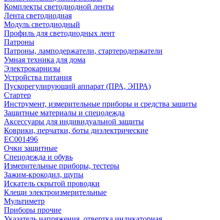
Комплекты светодиодной ленты
Лента светодиодная
Модуль светодиодный
Профиль для светодиодных лент
Патроны
Патроны, ламподержатели, стартеродержатели
Умная техника для дома
Электрокарнизы
Устройства питания
Пускорегулирующий аппарат (ПРА, ЭПРА)
Стартер
Инструмент, измерительные приборы и средства защиты
Защитные материалы и спецодежда
Аксессуары для индивидуальной защиты
Коврики, перчатки, боты диэлектрические
EC001496
Очки защитные
Спецодежда и обувь
Измерительные приборы, тестеры
Зажим-крокодил, щупы
Искатель скрытой проводки
Клещи электроизмерительные
Мультиметр
Приборы прочие
Указатель напряжения, отвертка индикаторная