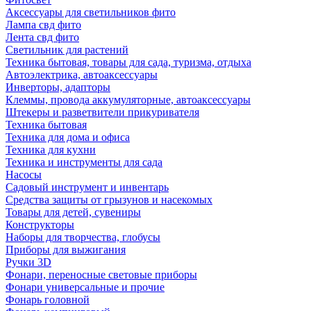
Аксессуары для светильников фито
Лампа свд фито
Лента свд фито
Светильник для растений
Техника бытовая, товары для сада, туризма, отдыха
Автоэлектрика, автоаксессуары
Инверторы, адапторы
Клеммы, провода аккумуляторные, автоаксессуары
Штекеры и разветвители прикуривателя
Техника бытовая
Техника для дома и офиса
Техника для кухни
Техника и инструменты для сада
Насосы
Садовый инструмент и инвентарь
Средства защиты от грызунов и насекомых
Товары для детей, сувениры
Конструкторы
Наборы для творчества, глобусы
Приборы для выжигания
Ручки 3D
Фонари, переносные световые приборы
Фонари универсальные и прочие
Фонарь головной