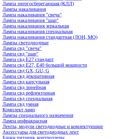
Лампа энергосберегающая (КЛЛ)
Лампы накаливания
Лампа накаливания "свеча"
Лампа накаливания "шар"
Лампа накаливания зеркальная
Лампа накаливания специальная
Лампа накаливания стандартная (ЛОН, МО)
Лампы светодиодные
Лампа свд "свеча"
Лампа свд "шар"
Лампа свд E27 стандарт
Лампа свд E27, Е40 большой мощности
Лампа свд GX, GU, G
Лампа свд декоративная
Лампа свд капсульная
Лампа свд линейная
Лампа свд рефлекторная
Лампа свд специальная
Лампа свд умная
Комплект ламп
Лампы специального назначения
Лампа инфракрасная
Ленты, модули светодиодные и комлектующие
Аксессуары для светодиодных лент
Блоки питания, контроллеры