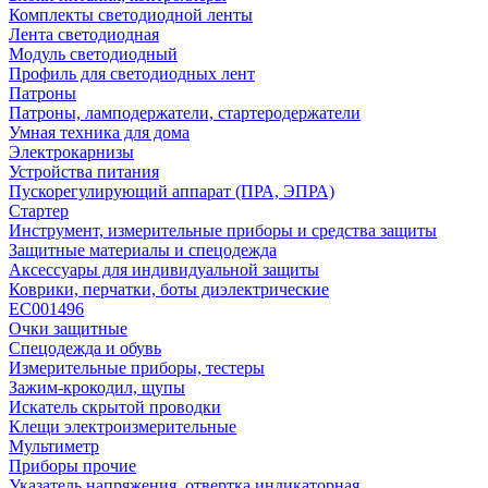
Комплекты светодиодной ленты
Лента светодиодная
Модуль светодиодный
Профиль для светодиодных лент
Патроны
Патроны, ламподержатели, стартеродержатели
Умная техника для дома
Электрокарнизы
Устройства питания
Пускорегулирующий аппарат (ПРА, ЭПРА)
Стартер
Инструмент, измерительные приборы и средства защиты
Защитные материалы и спецодежда
Аксессуары для индивидуальной защиты
Коврики, перчатки, боты диэлектрические
EC001496
Очки защитные
Спецодежда и обувь
Измерительные приборы, тестеры
Зажим-крокодил, щупы
Искатель скрытой проводки
Клещи электроизмерительные
Мультиметр
Приборы прочие
Указатель напряжения, отвертка индикаторная