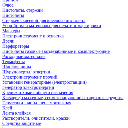
Флюс
Пистолеты, стержни
Пистолеты
Стержень клеевой для клеевого пистолета
Устройства и материалы для печати и маркировки
Маркеры
Электроинструмент и оснастка
Дрели
Перфораторы
Пистолеты газовые гвоздезабивные и комплектующие
Расходные материалы
Термофены
Шлифмашины
Шуруповерты, отвертки
Электроинструмент прочий
Установки генераторные (электростанции)
Генератор электроэнергии
Крепеж и химия общего назначения
Клеящие, смазочные, герметизирующие и защитные средства
Герметики, пасты, пена монтажная
Клей
Лента клейкая
Растворители, очистители, краски
Средства защитные