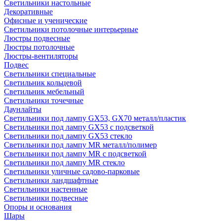
Светильники настольные
Декоративные
Офисные и ученические
Светильники потолочные интерьерные
Люстры подвесные
Люстры потолочные
Люстры-вентиляторы
Подвес
Светильники специальные
Светильник кольцевой
Светильник мебельный
Светильники точечные
Даунлайты
Светильники под лампу GX53, GX70 металл/пластик
Светильники под лампу GX53 с подсветкой
Светильники под лампу GX53 стекло
Светильники под лампу MR металл/полимер
Светильники под лампу MR с подсветкой
Светильники под лампу MR стекло
Светильники уличные садово-парковые
Светильники ландшафтные
Светильники настенные
Светильники подвесные
Опоры и основания
Шары