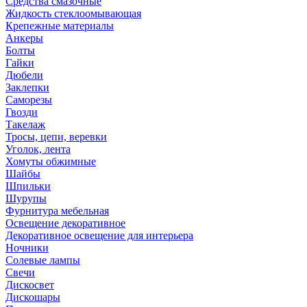
Средства смазочные
Жидкость стеклоомывающая
Крепежные материалы
Анкеры
Болты
Гайки
Дюбели
Заклепки
Саморезы
Гвозди
Такелаж
Тросы, цепи, веревки
Уголок, лента
Хомуты обжимные
Шайбы
Шпильки
Шурупы
Фурнитура мебельная
Освещение декоративное
Декоративное освещение для интерьера
Ночники
Солевые лампы
Свечи
Дискосвет
Дискошары