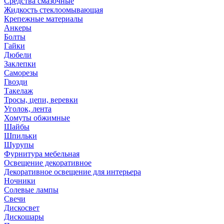
Средства смазочные
Жидкость стеклоомывающая
Крепежные материалы
Анкеры
Болты
Гайки
Дюбели
Заклепки
Саморезы
Гвозди
Такелаж
Тросы, цепи, веревки
Уголок, лента
Хомуты обжимные
Шайбы
Шпильки
Шурупы
Фурнитура мебельная
Освещение декоративное
Декоративное освещение для интерьера
Ночники
Солевые лампы
Свечи
Дискосвет
Дискошары