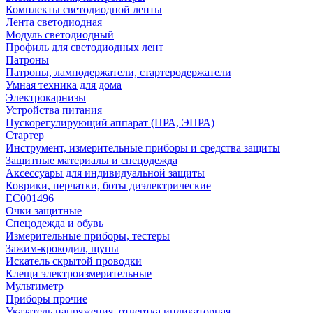
Комплекты светодиодной ленты
Лента светодиодная
Модуль светодиодный
Профиль для светодиодных лент
Патроны
Патроны, ламподержатели, стартеродержатели
Умная техника для дома
Электрокарнизы
Устройства питания
Пускорегулирующий аппарат (ПРА, ЭПРА)
Стартер
Инструмент, измерительные приборы и средства защиты
Защитные материалы и спецодежда
Аксессуары для индивидуальной защиты
Коврики, перчатки, боты диэлектрические
EC001496
Очки защитные
Спецодежда и обувь
Измерительные приборы, тестеры
Зажим-крокодил, щупы
Искатель скрытой проводки
Клещи электроизмерительные
Мультиметр
Приборы прочие
Указатель напряжения, отвертка индикаторная