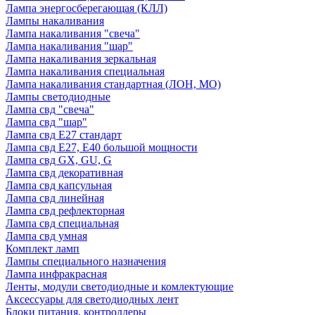
Лампа энергосберегающая (КЛЛ)
Лампы накаливания
Лампа накаливания "свеча"
Лампа накаливания "шар"
Лампа накаливания зеркальная
Лампа накаливания специальная
Лампа накаливания стандартная (ЛОН, МО)
Лампы светодиодные
Лампа свд "свеча"
Лампа свд "шар"
Лампа свд E27 стандарт
Лампа свд E27, Е40 большой мощности
Лампа свд GX, GU, G
Лампа свд декоративная
Лампа свд капсульная
Лампа свд линейная
Лампа свд рефлекторная
Лампа свд специальная
Лампа свд умная
Комплект ламп
Лампы специального назначения
Лампа инфракрасная
Ленты, модули светодиодные и комлектующие
Аксессуары для светодиодных лент
Блоки питания, контроллеры