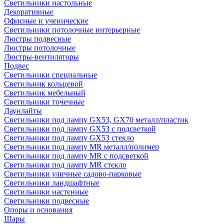
Светильники настольные
Декоративные
Офисные и ученические
Светильники потолочные интерьерные
Люстры подвесные
Люстры потолочные
Люстры-вентиляторы
Подвес
Светильники специальные
Светильник кольцевой
Светильник мебельный
Светильники точечные
Даунлайты
Светильники под лампу GX53, GX70 металл/пластик
Светильники под лампу GX53 с подсветкой
Светильники под лампу GX53 стекло
Светильники под лампу MR металл/полимер
Светильники под лампу MR с подсветкой
Светильники под лампу MR стекло
Светильники уличные садово-парковые
Светильники ландшафтные
Светильники настенные
Светильники подвесные
Опоры и основания
Шары