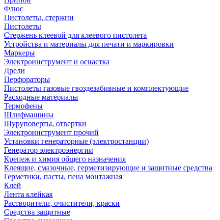
Флюс
Пистолеты, стержни
Пистолеты
Стержень клеевой для клеевого пистолета
Устройства и материалы для печати и маркировки
Маркеры
Электроинструмент и оснастка
Дрели
Перфораторы
Пистолеты газовые гвоздезабивные и комплектующие
Расходные материалы
Термофены
Шлифмашины
Шуруповерты, отвертки
Электроинструмент прочий
Установки генераторные (электростанции)
Генератор электроэнергии
Крепеж и химия общего назначения
Клеящие, смазочные, герметизирующие и защитные средства
Герметики, пасты, пена монтажная
Клей
Лента клейкая
Растворители, очистители, краски
Средства защитные