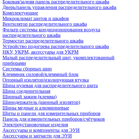
Боковая/задняя панель распределительного шкафа
Дверь/панель управления распределительного шкафа
Комплектующие
Микроклимат щитов и шкафов
Вентилятор распределительного шкафа
Фильтр системы кондиционирования воздуха
распределительного шкафа
Термостат распределительного шкафа
Устройство подогрева распределительного шкафа
НКУ, УКРМ, аксессуары для УКРМ
Малый распределительный щит, укомплектованный
приборами
Системы сборных шин
Клеммник силовой/клеммный блок
Опорный изолятор/изолирующая втулка
Шина нулевая для распределительного щита
Шина соединительная
Шинный зажим (клемма)
Шинодержатель (шинный изолятор)
Шины медные и алюминиевые
Щиты и панели для измерительных приборов
Панель для измерительных приборов/счётчиков
Электроустановочные изделия
Аксессуары и компоненты для ЭУИ
Аксессуары и запчасти для ЭУИ