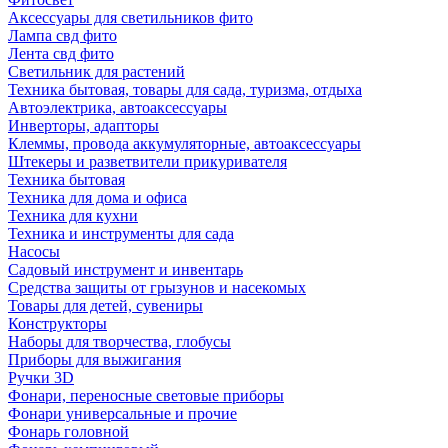
Аксессуары для светильников фито
Лампа свд фито
Лента свд фито
Светильник для растений
Техника бытовая, товары для сада, туризма, отдыха
Автоэлектрика, автоаксессуары
Инверторы, адапторы
Клеммы, провода аккумуляторные, автоаксессуары
Штекеры и разветвители прикуривателя
Техника бытовая
Техника для дома и офиса
Техника для кухни
Техника и инструменты для сада
Насосы
Садовый инструмент и инвентарь
Средства защиты от грызунов и насекомых
Товары для детей, сувениры
Конструкторы
Наборы для творчества, глобусы
Приборы для выжигания
Ручки 3D
Фонари, переносные световые приборы
Фонари универсальные и прочие
Фонарь головной