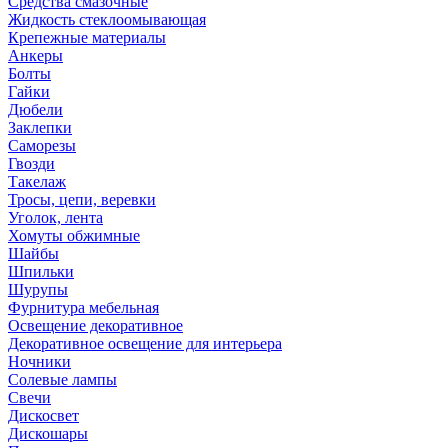
Средства смазочные
Жидкость стеклоомывающая
Крепежные материалы
Анкеры
Болты
Гайки
Дюбели
Заклепки
Саморезы
Гвозди
Такелаж
Тросы, цепи, веревки
Уголок, лента
Хомуты обжимные
Шайбы
Шпильки
Шурупы
Фурнитура мебельная
Освещение декоративное
Декоративное освещение для интерьера
Ночники
Солевые лампы
Свечи
Дискосвет
Дискошары