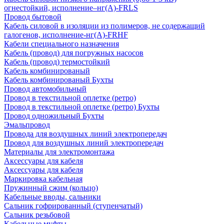
огнестойкий, исполнение–нг(А)-FRLS
Провод бытовой
Кабель силовой в изоляции из полимеров, не содержащий
галогенов, исполнение-нг(А)-FRHF
Кабели специального назначения
Кабель (провод) для погружных насосов
Кабель (провод) термостойкий
Кабель комбинированый
Кабель комбинированый Бухты
Провод автомобильный
Провод в текстильной оплетке (ретро)
Провод в текстильной оплетке (ретро) Бухты
Провод одножильный Бухты
Эмальпровод
Провода для воздушных линий электропередач
Провод для воздушных линий электропередач
Материалы для электромонтажа
Аксессуары для кабеля
Аксессуары для кабеля
Маркировка кабельная
Пружинный сжим (кольцо)
Кабельные вводы, сальники
Сальник гофрированный (ступенчатый)
Сальник резьбовой
Кабельные муфты