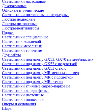
Светильники настольные
Декоративные
Офисные и ученические
Светильники потолочные интерьерные
Люстры подвесные
Люстры потолочные
Люстры-вентиляторы
Подвес
Светильники специальные
Светильник кольцевой
Светильник мебельный
Светильники точечные
Даунлайты
Светильники под лампу GX53, GX70 металл/пластик
Светильники под лампу GX53 с подсветкой
Светильники под лампу GX53 стекло
Светильники под лампу MR металл/полимер
Светильники под лампу MR с подсветкой
Светильники под лампу MR стекло
Светильники уличные садово-парковые
Светильники ландшафтные
Светильники настенные
Светильники подвесные
Опоры и основания
Шары