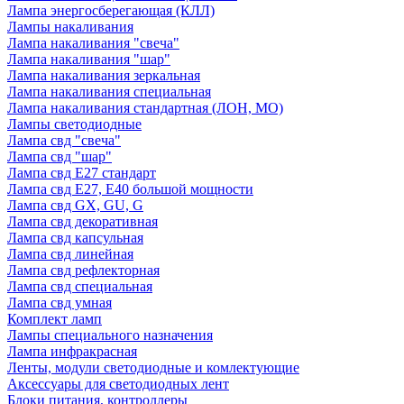
Лампа энергосберегающая (КЛЛ)
Лампы накаливания
Лампа накаливания "свеча"
Лампа накаливания "шар"
Лампа накаливания зеркальная
Лампа накаливания специальная
Лампа накаливания стандартная (ЛОН, МО)
Лампы светодиодные
Лампа свд "свеча"
Лампа свд "шар"
Лампа свд E27 стандарт
Лампа свд E27, Е40 большой мощности
Лампа свд GX, GU, G
Лампа свд декоративная
Лампа свд капсульная
Лампа свд линейная
Лампа свд рефлекторная
Лампа свд специальная
Лампа свд умная
Комплект ламп
Лампы специального назначения
Лампа инфракрасная
Ленты, модули светодиодные и комлектующие
Аксессуары для светодиодных лент
Блоки питания, контроллеры