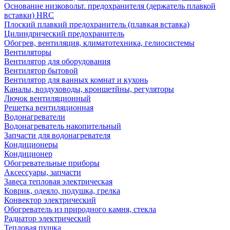
Основание низковольт. предохранителя (держатель плавкой
вставки) HRC
Плоский плавкий предохранитель (плавкая вставка)
Цилиндрический предохранитель
Обогрев, вентиляция, климатотехника, гелиосистемы
Вентиляторы
Вентилятор для оборудования
Вентилятор бытовой
Вентилятор для ванных комнат и кухонь
Каналы, воздуховоды, кроншетйны, регуляторы
Лючок вентиляционный
Решетка вентиляционная
Водонагреватели
Водонагреватель накопительный
Запчасти для водонагревателя
Кондиционеры
Кондиционер
Обогревательные приборы
Аксессуары, запчасти
Завеса тепловая электрическая
Коврик, одеяло, подушка, грелка
Конвектор электрический
Обогреватель из природного камня, стекла
Радиатор электрический
Тепловая пушка