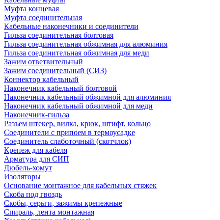
Муфта концевая
Муфта соединительная
Кабельные наконечники и соединители
Гильза соединительная болтовая
Гильза соединительная обжимная для алюминия
Гильза соединительная обжимная для меди
Зажим ответвительный
Зажим соединительный (СИЗ)
Коннектор кабельный
Наконечник кабельный болтовой
Наконечник кабельный обжимной для алюминия
Наконечник кабельный обжимной для меди
Наконечник-гильза
Разъем штекер, вилка, крюк, штифт, кольцо
Соединители с припоем в термоусадке
Соединитель слаботочный (скотчлок)
Крепеж для кабеля
Арматура для СИП
Дюбель-хомут
Изоляторы
Основание монтажное для кабельных стяжек
Скоба под гвоздь
Скобы, серьги, зажимы крепежные
Спираль, лента монтажная