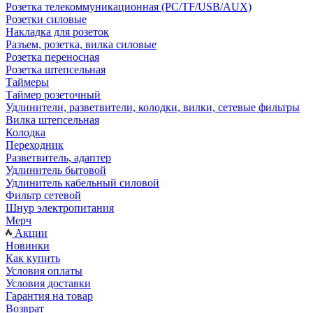
Розетка телекоммуникационная (PC/TF/USB/AUX)
Розетки силовые
Накладка для розеток
Разъем, розетка, вилка силовые
Розетка переносная
Розетка штепсельная
Таймеры
Таймер розеточный
Удлинители, разветвители, колодки, вилки, сетевые фильтры
Вилка штепсельная
Колодка
Переходник
Разветвитель, адаптер
Удлинитель бытовой
Удлинитель кабельный силовой
Фильтр сетевой
Шнур электропитания
Мерч
Акции
Новинки
Как купить
Условия оплаты
Условия доставки
Гарантия на товар
Возврат