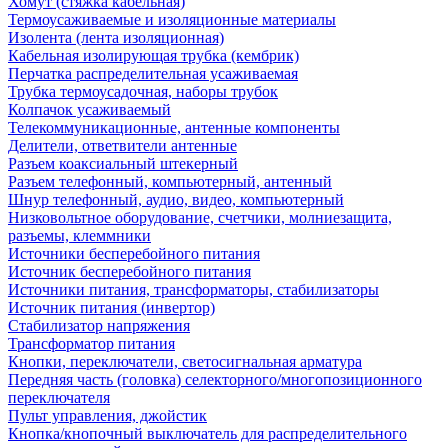
Хомут (стяжка кабельная)
Термоусаживаемые и изоляционные материалы
Изолента (лента изоляционная)
Кабельная изолирующая трубка (кембрик)
Перчатка распределительная усаживаемая
Трубка термоусадочная, наборы трубок
Колпачок усаживаемый
Телекоммуникационные, антенные компоненты
Делители, ответвители антенные
Разъем коаксиальный штекерный
Разъем телефонный, компьютерный, антенный
Шнур телефонный, аудио, видео, компьютерный
Низковольтное оборудование, счетчики, молниезащита,
разъемы, клеммники
Источники бесперебойного питания
Источник бесперебойного питания
Источники питания, трансформаторы, стабилизаторы
Источник питания (инвертор)
Стабилизатор напряжения
Трансформатор питания
Кнопки, переключатели, светосигнальная арматура
Передняя часть (головка) селекторного/многопозиционного
переключателя
Пульт управления, джойстик
Кнопка/кнопочный выключатель для распределительного