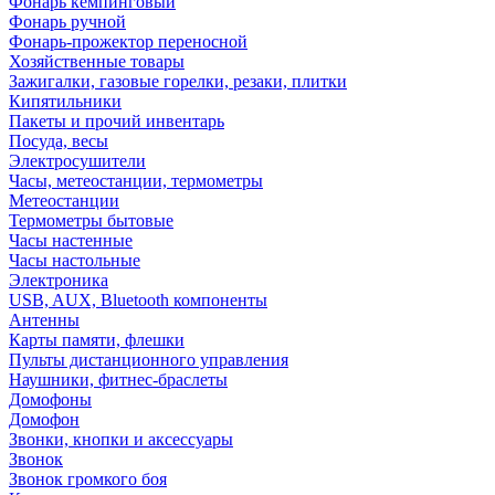
Фонарь кемпинговый
Фонарь ручной
Фонарь-прожектор переносной
Хозяйственные товары
Зажигалки, газовые горелки, резаки, плитки
Кипятильники
Пакеты и прочий инвентарь
Посуда, весы
Электросушители
Часы, метеостанции, термометры
Метеостанции
Термометры бытовые
Часы настенные
Часы настольные
Электроника
USB, AUX, Bluetooth компоненты
Антенны
Карты памяти, флешки
Пульты дистанционного управления
Наушники, фитнес-браслеты
Домофоны
Домофон
Звонки, кнопки и аксессуары
Звонок
Звонок громкого боя