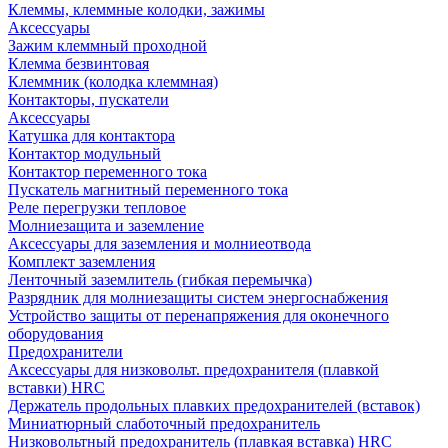
Клеммы, клеммные колодки, зажимы
Аксессуары
Зажим клеммный проходной
Клемма безвинтовая
Клеммник (колодка клеммная)
Контакторы, пускатели
Аксессуары
Катушка для контактора
Контактор модульный
Контактор переменного тока
Пускатель магнитный переменного тока
Реле перегрузки тепловое
Молниезащита и заземление
Аксессуары для заземления и молниеотвода
Комплект заземления
Ленточный заземлитель (гибкая перемычка)
Разрядник для молниезащиты систем энергоснабжения
Устройство защиты от перенапряжения для оконечного
оборудования
Предохранители
Аксессуары для низковольт. предохранителя (плавкой
вставки) HRC
Держатель продольных плавких предохранителей (вставок)
Миниатюрный слаботочный предохранитель
Низковольтный предохранитель (плавкая вставка) HRC