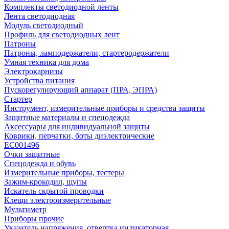
Комплекты светодиодной ленты
Лента светодиодная
Модуль светодиодный
Профиль для светодиодных лент
Патроны
Патроны, ламподержатели, стартеродержатели
Умная техника для дома
Электрокарнизы
Устройства питания
Пускорегулирующий аппарат (ПРА, ЭПРА)
Стартер
Инструмент, измерительные приборы и средства защиты
Защитные материалы и спецодежда
Аксессуары для индивидуальной защиты
Коврики, перчатки, боты диэлектрические
EC001496
Очки защитные
Спецодежда и обувь
Измерительные приборы, тестеры
Зажим-крокодил, щупы
Искатель скрытой проводки
Клещи электроизмерительные
Мультиметр
Приборы прочие
Указатель напряжения, отвертка индикаторная