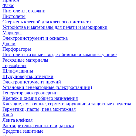
Флюс
Пистолеты, стержни
Пистолеты
Стержень клеевой для клеевого пистолета
Устройства и материалы для печати и маркировки
Маркеры
Электроинструмент и оснастка
Дрели
Перфораторы
Пистолеты газовые гвоздезабивные и комплектующие
Расходные материалы
Термофены
Шлифмашины
Шуруповерты, отвертки
Электроинструмент прочий
Установки генераторные (электростанции)
Генератор электроэнергии
Крепеж и химия общего назначения
Клеящие, смазочные, герметизирующие и защитные средства
Герметики, пасты, пена монтажная
Клей
Лента клейкая
Растворители, очистители, краски
Средства защитные