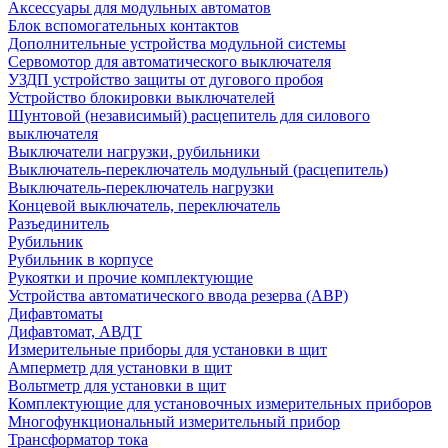
Аксессуары для модульных автоматов
Блок вспомогательных контактов
Дополнительные устройства модульной системы
Сервомотор для автоматического выключателя
УЗДП устройство защиты от дугового пробоя
Устройство блокировки выключателей
Шунтовой (независимый) расцепитель для силового
выключателя
Выключатели нагрузки, рубильники
Выключатель-переключатель модульный (расцепитель)
Выключатель-переключатель нагрузки
Концевой выключатель, переключатель
Разъединитель
Рубильник
Рубильник в корпусе
Рукоятки и прочие комплектующие
Устройства автоматического ввода резерва (АВР)
Дифавтоматы
Дифавтомат, АВДТ
Измерительные приборы для установки в щит
Амперметр для установки в щит
Вольтметр для установки в щит
Комплектующие для установочных измерительных приборов
Многофункциональный измерительный прибор
Трансформатор тока