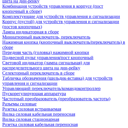
щита на дин-рейку
Комбинация устройств управления в корпусе (пост
кнопочный в сборе)
Комплектующие для устройств управления и сигнализации
Корпус (пустой) для устройств управления и сигнализации
(постов кнопочных)
Лампа индикаторная в сборе
Миниатюрный выключатель, переключатель
Нажимная кнопка (кнопочный выключатель/переключатель) в
сборе
Передняя часть (головка) нажимной кнопки
Подвесной пульт управления/пост кнопочный
Световой индикатор (лампа сигнальная) для
распределительного щита на дин-рейку
Селекторный переключатель в сборе
Табличка обозначения (шильдик-вставка) для устройств
управления и сигнализации
Управляющий переключатель/командоконтроллер
Пускорегулирующая аппаратура
Частотный преобразователь (преобразователь частоты)
Разъемы силовые
Розетка силовая встраиваемая
Вилка силовая кабельная переносная
Вилка силовая стационарная
Розетка силовая кабельная переносная