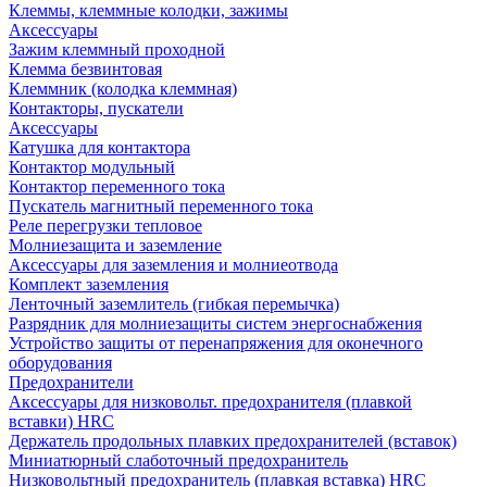
Клеммы, клеммные колодки, зажимы
Аксессуары
Зажим клеммный проходной
Клемма безвинтовая
Клеммник (колодка клеммная)
Контакторы, пускатели
Аксессуары
Катушка для контактора
Контактор модульный
Контактор переменного тока
Пускатель магнитный переменного тока
Реле перегрузки тепловое
Молниезащита и заземление
Аксессуары для заземления и молниеотвода
Комплект заземления
Ленточный заземлитель (гибкая перемычка)
Разрядник для молниезащиты систем энергоснабжения
Устройство защиты от перенапряжения для оконечного
оборудования
Предохранители
Аксессуары для низковольт. предохранителя (плавкой
вставки) HRC
Держатель продольных плавких предохранителей (вставок)
Миниатюрный слаботочный предохранитель
Низковольтный предохранитель (плавкая вставка) HRC