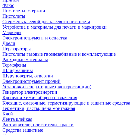
Флюс
Пистолеты, стержни
Пистолеты
Стержень клеевой для клеевого пистолета
Устройства и материалы для печати и маркировки
Маркеры
Электроинструмент и оснастка
Дрели
Перфораторы
Пистолеты газовые гвоздезабивные и комплектующие
Расходные материалы
Термофены
Шлифмашины
Шуруповерты, отвертки
Электроинструмент прочий
Установки генераторные (электростанции)
Генератор электроэнергии
Крепеж и химия общего назначения
Клеящие, смазочные, герметизирующие и защитные средства
Герметики, пасты, пена монтажная
Клей
Лента клейкая
Растворители, очистители, краски
Средства защитные