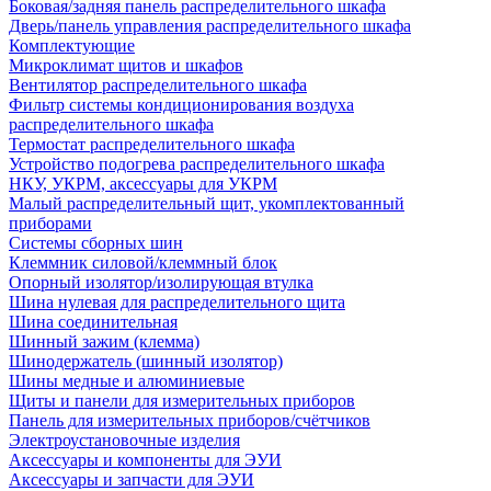
Боковая/задняя панель распределительного шкафа
Дверь/панель управления распределительного шкафа
Комплектующие
Микроклимат щитов и шкафов
Вентилятор распределительного шкафа
Фильтр системы кондиционирования воздуха
распределительного шкафа
Термостат распределительного шкафа
Устройство подогрева распределительного шкафа
НКУ, УКРМ, аксессуары для УКРМ
Малый распределительный щит, укомплектованный
приборами
Системы сборных шин
Клеммник силовой/клеммный блок
Опорный изолятор/изолирующая втулка
Шина нулевая для распределительного щита
Шина соединительная
Шинный зажим (клемма)
Шинодержатель (шинный изолятор)
Шины медные и алюминиевые
Щиты и панели для измерительных приборов
Панель для измерительных приборов/счётчиков
Электроустановочные изделия
Аксессуары и компоненты для ЭУИ
Аксессуары и запчасти для ЭУИ