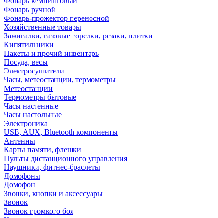
Фонарь кемпинговый
Фонарь ручной
Фонарь-прожектор переносной
Хозяйственные товары
Зажигалки, газовые горелки, резаки, плитки
Кипятильники
Пакеты и прочий инвентарь
Посуда, весы
Электросушители
Часы, метеостанции, термометры
Метеостанции
Термометры бытовые
Часы настенные
Часы настольные
Электроника
USB, AUX, Bluetooth компоненты
Антенны
Карты памяти, флешки
Пульты дистанционного управления
Наушники, фитнес-браслеты
Домофоны
Домофон
Звонки, кнопки и аксессуары
Звонок
Звонок громкого боя