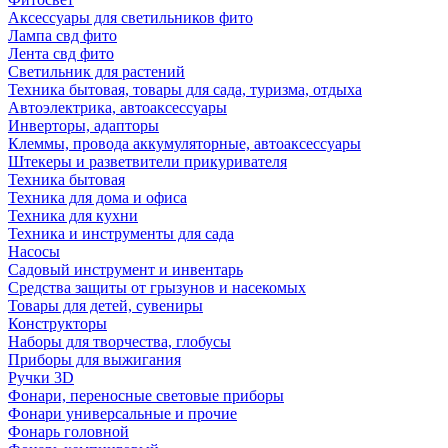
Аксессуары для светильников фито
Лампа свд фито
Лента свд фито
Светильник для растений
Техника бытовая, товары для сада, туризма, отдыха
Автоэлектрика, автоаксессуары
Инверторы, адапторы
Клеммы, провода аккумуляторные, автоаксессуары
Штекеры и разветвители прикуривателя
Техника бытовая
Техника для дома и офиса
Техника для кухни
Техника и инструменты для сада
Насосы
Садовый инструмент и инвентарь
Средства защиты от грызунов и насекомых
Товары для детей, сувениры
Конструкторы
Наборы для творчества, глобусы
Приборы для выжигания
Ручки 3D
Фонари, переносные световые приборы
Фонари универсальные и прочие
Фонарь головной