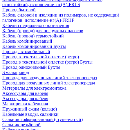
огнестойкий, исполнение–нг(А)-FRLS
Провод бытовой
Кабель силовой в изоляции из полимеров, не содержащий
галогенов, исполнение-нг(А)-FRHF
Кабели специального назначения
Кабель (провод) для погружных насосов
Кабель (провод) термостойкий
Кабель комбинированый
Кабель комбинированый Бухты
Провод автомобильный
Провод в текстильной оплетке (ретро)
Провод в текстильной оплетке (ретро) Бухты
Провод одножильный Бухты
Эмальпровод
Провода для воздушных линий электропередач
Провод для воздушных линий электропередач
Материалы для электромонтажа
Аксессуары для кабеля
Аксессуары для кабеля
Маркировка кабельная
Пружинный сжим (кольцо)
Кабельные вводы, сальники
Сальник гофрированный (ступенчатый)
Сальник резьбовой
Кабельные муфты