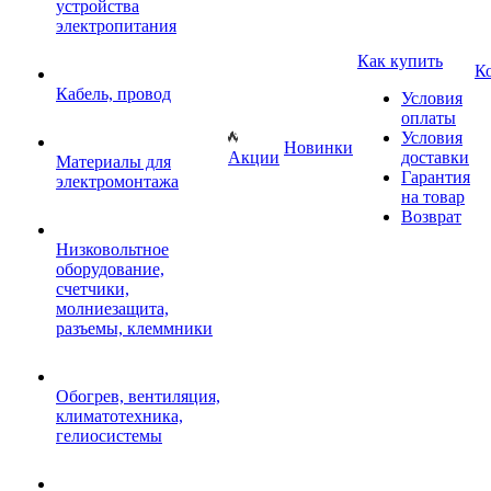
устройства
электропитания
Как купить
К
Кабель, провод
Условия
оплаты
Условия
Новинки
Акции
доставки
Материалы для
Гарантия
электромонтажа
на товар
Возврат
Низковольтное
оборудование,
счетчики,
молниезащита,
разъемы, клеммники
Обогрев, вентиляция,
климатотехника,
гелиосистемы