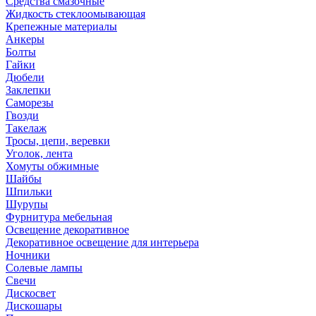
Средства смазочные
Жидкость стеклоомывающая
Крепежные материалы
Анкеры
Болты
Гайки
Дюбели
Заклепки
Саморезы
Гвозди
Такелаж
Тросы, цепи, веревки
Уголок, лента
Хомуты обжимные
Шайбы
Шпильки
Шурупы
Фурнитура мебельная
Освещение декоративное
Декоративное освещение для интерьера
Ночники
Солевые лампы
Свечи
Дискосвет
Дискошары