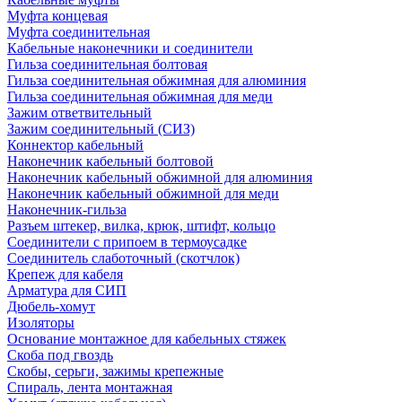
Муфта концевая
Муфта соединительная
Кабельные наконечники и соединители
Гильза соединительная болтовая
Гильза соединительная обжимная для алюминия
Гильза соединительная обжимная для меди
Зажим ответвительный
Зажим соединительный (СИЗ)
Коннектор кабельный
Наконечник кабельный болтовой
Наконечник кабельный обжимной для алюминия
Наконечник кабельный обжимной для меди
Наконечник-гильза
Разъем штекер, вилка, крюк, штифт, кольцо
Соединители с припоем в термоусадке
Соединитель слаботочный (скотчлок)
Крепеж для кабеля
Арматура для СИП
Дюбель-хомут
Изоляторы
Основание монтажное для кабельных стяжек
Скоба под гвоздь
Скобы, серьги, зажимы крепежные
Спираль, лента монтажная