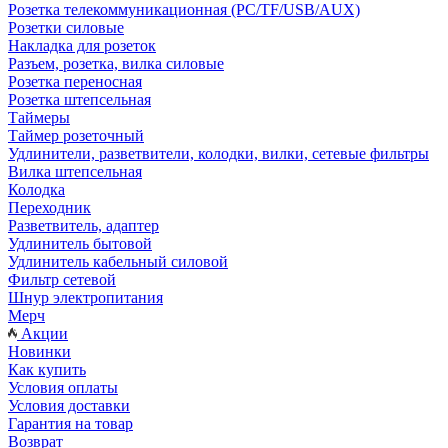
Розетка телекоммуникационная (PC/TF/USB/AUX)
Розетки силовые
Накладка для розеток
Разъем, розетка, вилка силовые
Розетка переносная
Розетка штепсельная
Таймеры
Таймер розеточный
Удлинители, разветвители, колодки, вилки, сетевые фильтры
Вилка штепсельная
Колодка
Переходник
Разветвитель, адаптер
Удлинитель бытовой
Удлинитель кабельный силовой
Фильтр сетевой
Шнур электропитания
Мерч
Акции
Новинки
Как купить
Условия оплаты
Условия доставки
Гарантия на товар
Возврат