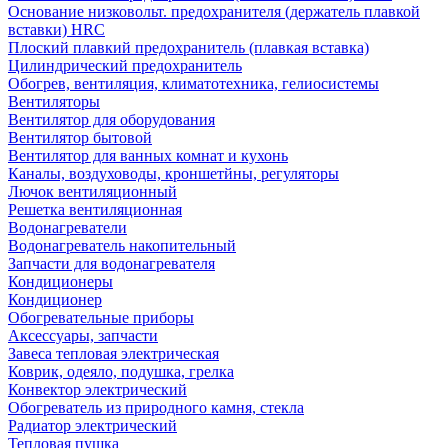
Основание низковольт. предохранителя (держатель плавкой
вставки) HRC
Плоский плавкий предохранитель (плавкая вставка)
Цилиндрический предохранитель
Обогрев, вентиляция, климатотехника, гелиосистемы
Вентиляторы
Вентилятор для оборудования
Вентилятор бытовой
Вентилятор для ванных комнат и кухонь
Каналы, воздуховоды, кроншетйны, регуляторы
Лючок вентиляционный
Решетка вентиляционная
Водонагреватели
Водонагреватель накопительный
Запчасти для водонагревателя
Кондиционеры
Кондиционер
Обогревательные приборы
Аксессуары, запчасти
Завеса тепловая электрическая
Коврик, одеяло, подушка, грелка
Конвектор электрический
Обогреватель из природного камня, стекла
Радиатор электрический
Тепловая пушка