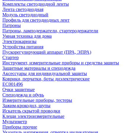
Комплекты светодиодной ленты
Лента светодиодная
Модуль светодиодный
Профиль для светодиодных лент
Патроны
Патроны, ламподержатели, стартеродержатели
Умная техника для дома
Электрокарнизы
Устройства питания
Пускорегулирующий аппарат (ПРА, ЭПРА)
Стартер
Инструмент, измерительные приборы и средства защиты
Защитные материалы и спецодежда
Аксессуары для индивидуальной защиты
Коврики, перчатки, боты диэлектрические
EC001496
Очки защитные
Спецодежда и обувь
Измерительные приборы, тестеры
Зажим-крокодил, щупы
Искатель скрытой проводки
Клещи электроизмерительные
Мультиметр
Приборы прочие
Указатель напряжения, отвертка индикаторная