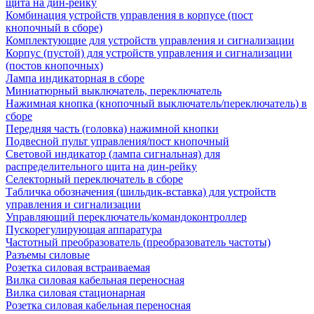
щита на дин-рейку
Комбинация устройств управления в корпусе (пост
кнопочный в сборе)
Комплектующие для устройств управления и сигнализации
Корпус (пустой) для устройств управления и сигнализации
(постов кнопочных)
Лампа индикаторная в сборе
Миниатюрный выключатель, переключатель
Нажимная кнопка (кнопочный выключатель/переключатель) в
сборе
Передняя часть (головка) нажимной кнопки
Подвесной пульт управления/пост кнопочный
Световой индикатор (лампа сигнальная) для
распределительного щита на дин-рейку
Селекторный переключатель в сборе
Табличка обозначения (шильдик-вставка) для устройств
управления и сигнализации
Управляющий переключатель/командоконтроллер
Пускорегулирующая аппаратура
Частотный преобразователь (преобразователь частоты)
Разъемы силовые
Розетка силовая встраиваемая
Вилка силовая кабельная переносная
Вилка силовая стационарная
Розетка силовая кабельная переносная