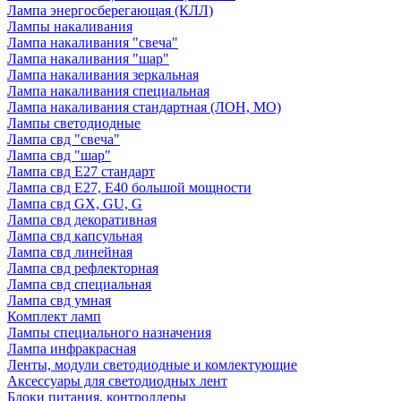
Лампа энергосберегающая (КЛЛ)
Лампы накаливания
Лампа накаливания "свеча"
Лампа накаливания "шар"
Лампа накаливания зеркальная
Лампа накаливания специальная
Лампа накаливания стандартная (ЛОН, МО)
Лампы светодиодные
Лампа свд "свеча"
Лампа свд "шар"
Лампа свд E27 стандарт
Лампа свд E27, Е40 большой мощности
Лампа свд GX, GU, G
Лампа свд декоративная
Лампа свд капсульная
Лампа свд линейная
Лампа свд рефлекторная
Лампа свд специальная
Лампа свд умная
Комплект ламп
Лампы специального назначения
Лампа инфракрасная
Ленты, модули светодиодные и комлектующие
Аксессуары для светодиодных лент
Блоки питания, контроллеры