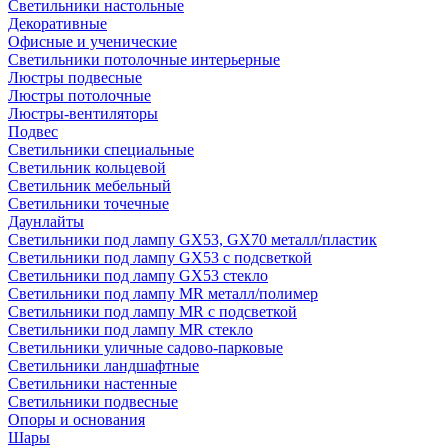
Светильники настольные
Декоративные
Офисные и ученические
Светильники потолочные интерьерные
Люстры подвесные
Люстры потолочные
Люстры-вентиляторы
Подвес
Светильники специальные
Светильник кольцевой
Светильник мебельный
Светильники точечные
Даунлайты
Светильники под лампу GX53, GX70 металл/пластик
Светильники под лампу GX53 с подсветкой
Светильники под лампу GX53 стекло
Светильники под лампу MR металл/полимер
Светильники под лампу MR с подсветкой
Светильники под лампу MR стекло
Светильники уличные садово-парковые
Светильники ландшафтные
Светильники настенные
Светильники подвесные
Опоры и основания
Шары