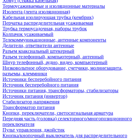
Хомут (стяжка кабельная)
Термоусаживаемые и изоляционные материалы
Изолента (лента изоляционная)
Кабельная изолирующая трубка (кембрик)
Перчатка распределительная усаживаемая
Трубка термоусадочная, наборы трубок
Колпачок усаживаемый
Телекоммуникационные, антенные компоненты
Делители, ответвители антенные
Разъем коаксиальный штекерный
Разъем телефонный, компьютерный, антенный
Шнур телефонный, аудио, видео, компьютерный
Низковольтное оборудование, счетчики, молниезащита,
разъемы, клеммники
Источники бесперебойного питания
Источник бесперебойного питания
Источники питания, трансформаторы, стабилизаторы
Источник питания (инвертор)
Стабилизатор напряжения
Трансформатор питания
Кнопки, переключатели, светосигнальная арматура
Передняя часть (головка) селекторного/многопозиционного
переключателя
Пульт управления, джойстик
Кнопка/кнопочный выключатель для распределительного