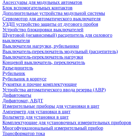
Аксессуары для модульных автоматов
Блок вспомогательных контактов
Дополнительные устройства модульной системы
Сервомотор для автоматического выключателя
УЗДП устройство защиты от дугового пробоя
Устройство блокировки выключателей
Шунтовой (независимый) расцепитель для силового
выключателя
Выключатели нагрузки, рубильники
Выключатель-переключатель модульный (расцепитель)
Выключатель-переключатель нагрузки
Концевой выключатель, переключатель
Разъединитель
Рубильник
Рубильник в корпусе
Рукоятки и прочие комплектующие
Устройства автоматического ввода резерва (АВР)
Дифавтоматы
Дифавтомат, АВДТ
Измерительные приборы для установки в щит
Амперметр для установки в щит
Вольтметр для установки в щит
Комплектующие для установочных измерительных приборов
Многофункциональный измерительный прибор
Трансформатор тока