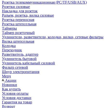
Розетка телекоммуникационная (PC/TF/USB/AUX)
Розетки силовые
Накладка для розеток
Разъем, розетка, вилка силовые
Розетка переносная
Розетка штепсельная
Таймеры
Таймер розеточный
Удлинители, разветвители, колодки, вилки, сетевые фильтры
Вилка штепсельная
Колодка
Переходник
Разветвитель, адаптер
Удлинитель бытовой
Удлинитель кабельный силовой
Фильтр сетевой
Шнур электропитания
Мерч
Акции
Новинки
Как купить
Условия оплаты
Условия доставки
Гарантия на товар
Возврат