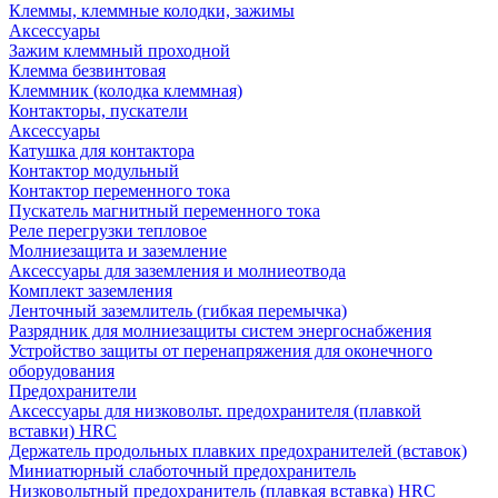
Клеммы, клеммные колодки, зажимы
Аксессуары
Зажим клеммный проходной
Клемма безвинтовая
Клеммник (колодка клеммная)
Контакторы, пускатели
Аксессуары
Катушка для контактора
Контактор модульный
Контактор переменного тока
Пускатель магнитный переменного тока
Реле перегрузки тепловое
Молниезащита и заземление
Аксессуары для заземления и молниеотвода
Комплект заземления
Ленточный заземлитель (гибкая перемычка)
Разрядник для молниезащиты систем энергоснабжения
Устройство защиты от перенапряжения для оконечного
оборудования
Предохранители
Аксессуары для низковольт. предохранителя (плавкой
вставки) HRC
Держатель продольных плавких предохранителей (вставок)
Миниатюрный слаботочный предохранитель
Низковольтный предохранитель (плавкая вставка) HRC