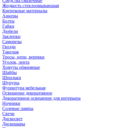
Средства смазочные
Жидкость стеклоомывающая
Крепежные материалы
Анкеры
Болты
Гайки
Дюбели
Заклепки
Саморезы
Гвозди
Такелаж
Тросы, цепи, веревки
Уголок, лента
Хомуты обжимные
Шайбы
Шпильки
Шурупы
Фурнитура мебельная
Освещение декоративное
Декоративное освещение для интерьера
Ночники
Солевые лампы
Свечи
Дискосвет
Дискошары