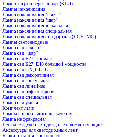
Лампа энергосберегающая (КЛЛ)
Лампы накаливания
Лампа накаливания "свеча"
Лампа накаливания "шар"
Лампа накаливания зеркальная
Лампа накаливания специальная
Лампа накаливания стандартная (ЛОН, МО)
Лампы светодиодные
Лампа свд "свеча"
Лампа свд "шар"
Лампа свд E27 стандарт
Лампа свд E27, Е40 большой мощности
Лампа свд GX, GU, G
Лампа свд декоративная
Лампа свд капсульная
Лампа свд линейная
Лампа свд рефлекторная
Лампа свд специальная
Лампа свд умная
Комплект ламп
Лампы специального назначения
Лампа инфракрасная
Ленты, модули светодиодные и комлектующие
Аксессуары для светодиодных лент
Блоки питания, контроллеры