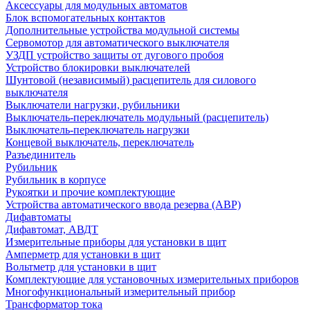
Аксессуары для модульных автоматов
Блок вспомогательных контактов
Дополнительные устройства модульной системы
Сервомотор для автоматического выключателя
УЗДП устройство защиты от дугового пробоя
Устройство блокировки выключателей
Шунтовой (независимый) расцепитель для силового
выключателя
Выключатели нагрузки, рубильники
Выключатель-переключатель модульный (расцепитель)
Выключатель-переключатель нагрузки
Концевой выключатель, переключатель
Разъединитель
Рубильник
Рубильник в корпусе
Рукоятки и прочие комплектующие
Устройства автоматического ввода резерва (АВР)
Дифавтоматы
Дифавтомат, АВДТ
Измерительные приборы для установки в щит
Амперметр для установки в щит
Вольтметр для установки в щит
Комплектующие для установочных измерительных приборов
Многофункциональный измерительный прибор
Трансформатор тока