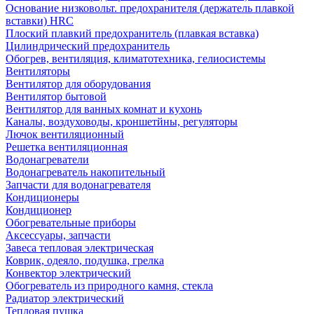
Основание низковольт. предохранителя (держатель плавкой
вставки) HRC
Плоский плавкий предохранитель (плавкая вставка)
Цилиндрический предохранитель
Обогрев, вентиляция, климатотехника, гелиосистемы
Вентиляторы
Вентилятор для оборудования
Вентилятор бытовой
Вентилятор для ванных комнат и кухонь
Каналы, воздуховоды, кроншетйны, регуляторы
Лючок вентиляционный
Решетка вентиляционная
Водонагреватели
Водонагреватель накопительный
Запчасти для водонагревателя
Кондиционеры
Кондиционер
Обогревательные приборы
Аксессуары, запчасти
Завеса тепловая электрическая
Коврик, одеяло, подушка, грелка
Конвектор электрический
Обогреватель из природного камня, стекла
Радиатор электрический
Тепловая пушка