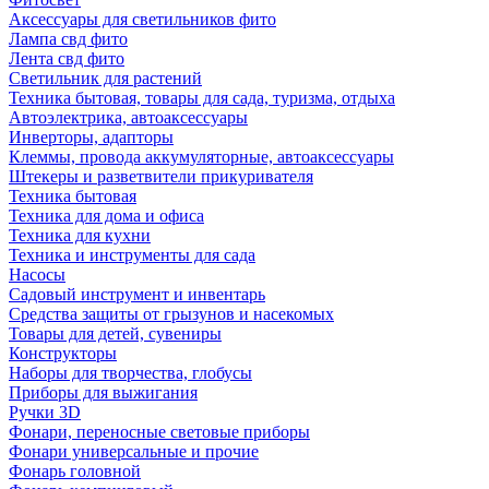
Аксессуары для светильников фито
Лампа свд фито
Лента свд фито
Светильник для растений
Техника бытовая, товары для сада, туризма, отдыха
Автоэлектрика, автоаксессуары
Инверторы, адапторы
Клеммы, провода аккумуляторные, автоаксессуары
Штекеры и разветвители прикуривателя
Техника бытовая
Техника для дома и офиса
Техника для кухни
Техника и инструменты для сада
Насосы
Садовый инструмент и инвентарь
Средства защиты от грызунов и насекомых
Товары для детей, сувениры
Конструкторы
Наборы для творчества, глобусы
Приборы для выжигания
Ручки 3D
Фонари, переносные световые приборы
Фонари универсальные и прочие
Фонарь головной