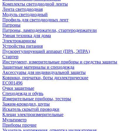
Комплекты светодиодной ленты
Лента светодиодная
Модуль светодиодный
Профиль для светодиодных лент
Патроны
Патроны, ламподержатели, стартеродержатели
Умная техника для дома
Электрокарнизы
Устройства питания
Пускорегулирующий аппарат (ПРА, ЭПРА)
Стартер
Инструмент, измерительные приборы и средства защиты
Защитные материалы и спецодежда
Аксессуары для индивидуальной защиты
Коврики, перчатки, боты диэлектрические
EC001496
Очки защитные
Спецодежда и обувь
Измерительные приборы, тестеры
Зажим-крокодил, щупы
Искатель скрытой проводки
Клещи электроизмерительные
Мультиметр
Приборы прочие
Указатель напряжения, отвертка индикаторная