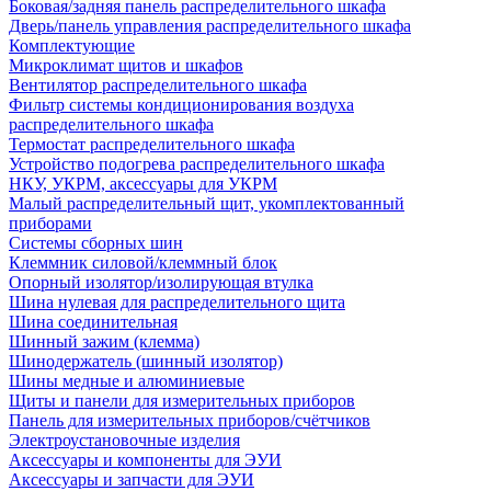
Боковая/задняя панель распределительного шкафа
Дверь/панель управления распределительного шкафа
Комплектующие
Микроклимат щитов и шкафов
Вентилятор распределительного шкафа
Фильтр системы кондиционирования воздуха
распределительного шкафа
Термостат распределительного шкафа
Устройство подогрева распределительного шкафа
НКУ, УКРМ, аксессуары для УКРМ
Малый распределительный щит, укомплектованный
приборами
Системы сборных шин
Клеммник силовой/клеммный блок
Опорный изолятор/изолирующая втулка
Шина нулевая для распределительного щита
Шина соединительная
Шинный зажим (клемма)
Шинодержатель (шинный изолятор)
Шины медные и алюминиевые
Щиты и панели для измерительных приборов
Панель для измерительных приборов/счётчиков
Электроустановочные изделия
Аксессуары и компоненты для ЭУИ
Аксессуары и запчасти для ЭУИ