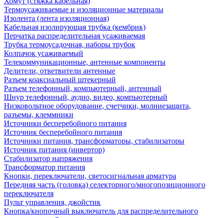
Хомут (стяжка кабельная)
Термоусаживаемые и изоляционные материалы
Изолента (лента изоляционная)
Кабельная изолирующая трубка (кембрик)
Перчатка распределительная усаживаемая
Трубка термоусадочная, наборы трубок
Колпачок усаживаемый
Телекоммуникационные, антенные компоненты
Делители, ответвители антенные
Разъем коаксиальный штекерный
Разъем телефонный, компьютерный, антенный
Шнур телефонный, аудио, видео, компьютерный
Низковольтное оборудование, счетчики, молниезащита,
разъемы, клеммники
Источники бесперебойного питания
Источник бесперебойного питания
Источники питания, трансформаторы, стабилизаторы
Источник питания (инвертор)
Стабилизатор напряжения
Трансформатор питания
Кнопки, переключатели, светосигнальная арматура
Передняя часть (головка) селекторного/многопозиционного
переключателя
Пульт управления, джойстик
Кнопка/кнопочный выключатель для распределительного