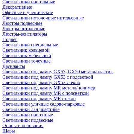
Светильники настольные
Декоративные
Офисные и ученические
Светильники потолочные интерьерные
Люстры подвесные
Люстры потолочные
Люстры-вентиляторы
Подвес
Светильники специальные
Светильник кольцевой
Светильник мебельный
Светильники точечные
Даунлайты
Светильники под лампу GX53, GX70 металл/пластик
Светильники под лампу GX53 с подсветкой
Светильники под лампу GX53 стекло
Светильники под лампу MR металл/полимер
Светильники под лампу MR с подсветкой
Светильники под лампу MR стекло
Светильники уличные садово-парковые
Светильники ландшафтные
Светильники настенные
Светильники подвесные
Опоры и основания
Шары