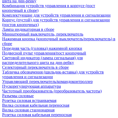
щита на дин-рейку
Комбинация устройств управления в корпусе (пост
кнопочный в сборе)
Комплектующие для устройств управления и сигнализации
Корпус (пустой) для устройств управления и сигнализации
(постов кнопочных)
Лампа индикаторная в сборе
Миниатюрный выключатель, переключатель
Нажимная кнопка (кнопочный выключатель/переключатель) в
сборе
Передняя часть (головка) нажимной кнопки
Подвесной пульт управления/пост кнопочный
Световой индикатор (лампа сигнальная) для
распределительного щита на дин-рейку
Селекторный переключатель в сборе
Табличка обозначения (шильдик-вставка) для устройств
управления и сигнализации
Управляющий переключатель/командоконтроллер
Пускорегулирующая аппаратура
Частотный преобразователь (преобразователь частоты)
Разъемы силовые
Розетка силовая встраиваемая
Вилка силовая кабельная переносная
Вилка силовая стационарная
Розетка силовая кабельная переносная