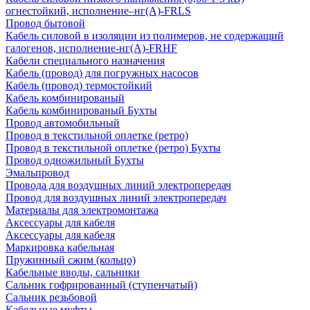
огнестойкий, исполнение–нг(А)-FRLS
Провод бытовой
Кабель силовой в изоляции из полимеров, не содержащий
галогенов, исполнение-нг(А)-FRHF
Кабели специального назначения
Кабель (провод) для погружных насосов
Кабель (провод) термостойкий
Кабель комбинированый
Кабель комбинированый Бухты
Провод автомобильный
Провод в текстильной оплетке (ретро)
Провод в текстильной оплетке (ретро) Бухты
Провод одножильный Бухты
Эмальпровод
Провода для воздушных линий электропередач
Провод для воздушных линий электропередач
Материалы для электромонтажа
Аксессуары для кабеля
Аксессуары для кабеля
Маркировка кабельная
Пружинный сжим (кольцо)
Кабельные вводы, сальники
Сальник гофрированный (ступенчатый)
Сальник резьбовой
Кабельные муфты