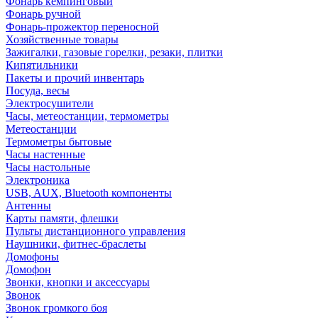
Фонарь кемпинговый
Фонарь ручной
Фонарь-прожектор переносной
Хозяйственные товары
Зажигалки, газовые горелки, резаки, плитки
Кипятильники
Пакеты и прочий инвентарь
Посуда, весы
Электросушители
Часы, метеостанции, термометры
Метеостанции
Термометры бытовые
Часы настенные
Часы настольные
Электроника
USB, AUX, Bluetooth компоненты
Антенны
Карты памяти, флешки
Пульты дистанционного управления
Наушники, фитнес-браслеты
Домофоны
Домофон
Звонки, кнопки и аксессуары
Звонок
Звонок громкого боя