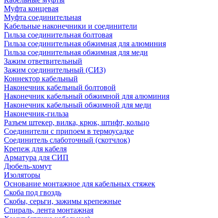
Муфта концевая
Муфта соединительная
Кабельные наконечники и соединители
Гильза соединительная болтовая
Гильза соединительная обжимная для алюминия
Гильза соединительная обжимная для меди
Зажим ответвительный
Зажим соединительный (СИЗ)
Коннектор кабельный
Наконечник кабельный болтовой
Наконечник кабельный обжимной для алюминия
Наконечник кабельный обжимной для меди
Наконечник-гильза
Разъем штекер, вилка, крюк, штифт, кольцо
Соединители с припоем в термоусадке
Соединитель слаботочный (скотчлок)
Крепеж для кабеля
Арматура для СИП
Дюбель-хомут
Изоляторы
Основание монтажное для кабельных стяжек
Скоба под гвоздь
Скобы, серьги, зажимы крепежные
Спираль, лента монтажная