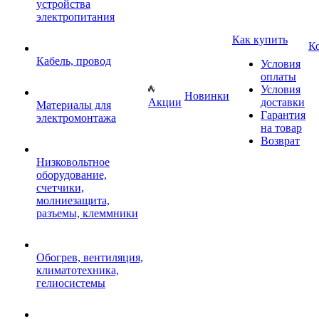
устройства
электропитания
Как купить
К
Кабель, провод
Условия
оплаты
Условия
Новинки
Акции
доставки
Материалы для
Гарантия
электромонтажа
на товар
Возврат
Низковольтное
оборудование,
счетчики,
молниезащита,
разъемы, клеммники
Обогрев, вентиляция,
климатотехника,
гелиосистемы