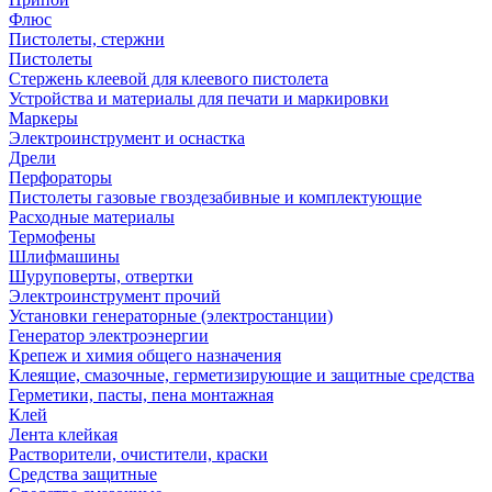
Флюс
Пистолеты, стержни
Пистолеты
Стержень клеевой для клеевого пистолета
Устройства и материалы для печати и маркировки
Маркеры
Электроинструмент и оснастка
Дрели
Перфораторы
Пистолеты газовые гвоздезабивные и комплектующие
Расходные материалы
Термофены
Шлифмашины
Шуруповерты, отвертки
Электроинструмент прочий
Установки генераторные (электростанции)
Генератор электроэнергии
Крепеж и химия общего назначения
Клеящие, смазочные, герметизирующие и защитные средства
Герметики, пасты, пена монтажная
Клей
Лента клейкая
Растворители, очистители, краски
Средства защитные