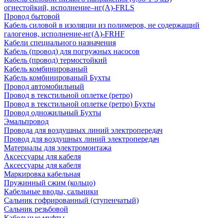
огнестойкий, исполнение–нг(А)-FRLS
Провод бытовой
Кабель силовой в изоляции из полимеров, не содержащий
галогенов, исполнение-нг(А)-FRHF
Кабели специального назначения
Кабель (провод) для погружных насосов
Кабель (провод) термостойкий
Кабель комбинированый
Кабель комбинированый Бухты
Провод автомобильный
Провод в текстильной оплетке (ретро)
Провод в текстильной оплетке (ретро) Бухты
Провод одножильный Бухты
Эмальпровод
Провода для воздушных линий электропередач
Провод для воздушных линий электропередач
Материалы для электромонтажа
Аксессуары для кабеля
Аксессуары для кабеля
Маркировка кабельная
Пружинный сжим (кольцо)
Кабельные вводы, сальники
Сальник гофрированный (ступенчатый)
Сальник резьбовой
Кабельные муфты