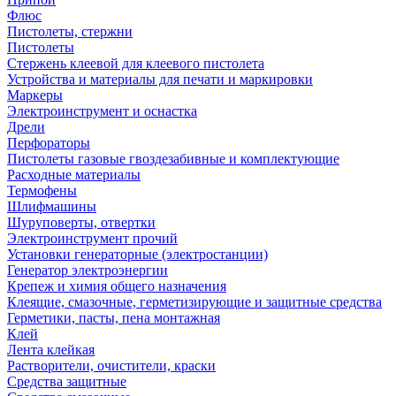
Флюс
Пистолеты, стержни
Пистолеты
Стержень клеевой для клеевого пистолета
Устройства и материалы для печати и маркировки
Маркеры
Электроинструмент и оснастка
Дрели
Перфораторы
Пистолеты газовые гвоздезабивные и комплектующие
Расходные материалы
Термофены
Шлифмашины
Шуруповерты, отвертки
Электроинструмент прочий
Установки генераторные (электростанции)
Генератор электроэнергии
Крепеж и химия общего назначения
Клеящие, смазочные, герметизирующие и защитные средства
Герметики, пасты, пена монтажная
Клей
Лента клейкая
Растворители, очистители, краски
Средства защитные