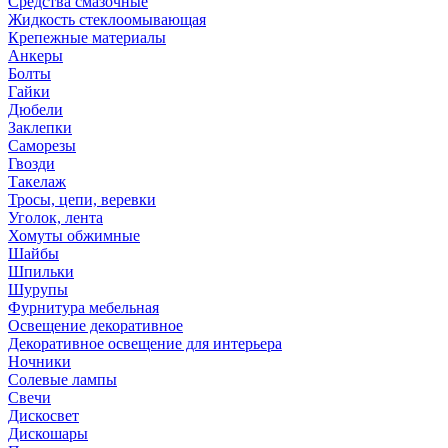
Средства смазочные
Жидкость стеклоомывающая
Крепежные материалы
Анкеры
Болты
Гайки
Дюбели
Заклепки
Саморезы
Гвозди
Такелаж
Тросы, цепи, веревки
Уголок, лента
Хомуты обжимные
Шайбы
Шпильки
Шурупы
Фурнитура мебельная
Освещение декоративное
Декоративное освещение для интерьера
Ночники
Солевые лампы
Свечи
Дискосвет
Дискошары