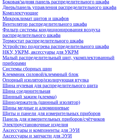
Боковая/задняя панель распределительного шкафа
Дверь/панель управления распределительного шкафа
Комплектующие
Микроклимат щитов и шкафов
Вентилятор распределительного шкафа
Фильтр системы кондиционирования воздуха
распределительного шкафа
Термостат распределительного шкафа
Устройство подогрева распределительного шкафа
НКУ, УКРМ, аксессуары для УКРМ
Малый распределительный щит, укомплектованный
приборами
Системы сборных шин
Клеммник силовой/клеммный блок
Опорный изолятор/изолирующая втулка
Шина нулевая для распределительного щита
Шина соединительная
Шинный зажим (клемма)
Шинодержатель (шинный изолятор)
Шины медные и алюминиевые
Щиты и панели для измерительных приборов
Панель для измерительных приборов/счётчиков
Электроустановочные изделия
Аксессуары и компоненты для ЭУИ
Аксессуары и запчасти для ЭУИ