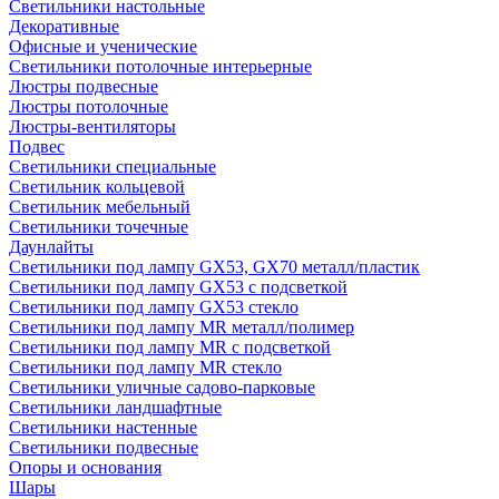
Светильники настольные
Декоративные
Офисные и ученические
Светильники потолочные интерьерные
Люстры подвесные
Люстры потолочные
Люстры-вентиляторы
Подвес
Светильники специальные
Светильник кольцевой
Светильник мебельный
Светильники точечные
Даунлайты
Светильники под лампу GX53, GX70 металл/пластик
Светильники под лампу GX53 с подсветкой
Светильники под лампу GX53 стекло
Светильники под лампу MR металл/полимер
Светильники под лампу MR с подсветкой
Светильники под лампу MR стекло
Светильники уличные садово-парковые
Светильники ландшафтные
Светильники настенные
Светильники подвесные
Опоры и основания
Шары