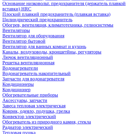
Основание низковольт. предохранителя (держатель плавкой
вставки) HRC
Плоский плавкий предохранитель (плавкая вставка)
Цилиндрический предохранитель
Обогрев, вентиляция, климатотехника, гелиосистемы
Вентиляторы
Вентилятор для оборудования
Вентилятор бытовой
Вентилятор для ванных комнат и кухонь
Каналы, воздуховоды, кроншетйны, регуляторы
Лючок вентиляционный
Решетка вентиляционная
Водонагреватели
Водонагреватель накопительный
Запчасти для водонагревателя
Кондиционеры
Кондиционер
Обогревательные приборы
Аксессуары, запчасти
Завеса тепловая электрическая
Коврик, одеяло, подушка, грелка
Конвектор электрический
Обогреватель из природного камня, стекла
Радиатор электрический
Тепловая пушка