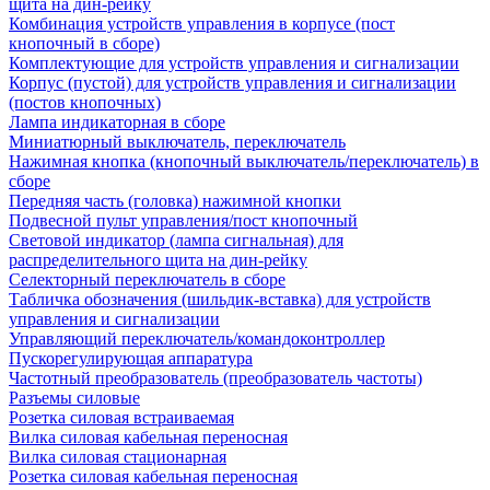
щита на дин-рейку
Комбинация устройств управления в корпусе (пост
кнопочный в сборе)
Комплектующие для устройств управления и сигнализации
Корпус (пустой) для устройств управления и сигнализации
(постов кнопочных)
Лампа индикаторная в сборе
Миниатюрный выключатель, переключатель
Нажимная кнопка (кнопочный выключатель/переключатель) в
сборе
Передняя часть (головка) нажимной кнопки
Подвесной пульт управления/пост кнопочный
Световой индикатор (лампа сигнальная) для
распределительного щита на дин-рейку
Селекторный переключатель в сборе
Табличка обозначения (шильдик-вставка) для устройств
управления и сигнализации
Управляющий переключатель/командоконтроллер
Пускорегулирующая аппаратура
Частотный преобразователь (преобразователь частоты)
Разъемы силовые
Розетка силовая встраиваемая
Вилка силовая кабельная переносная
Вилка силовая стационарная
Розетка силовая кабельная переносная