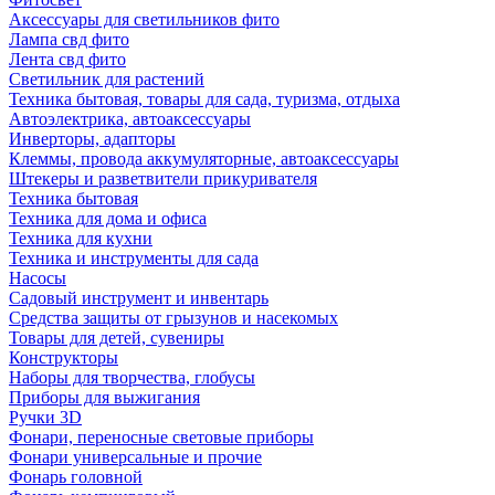
Аксессуары для светильников фито
Лампа свд фито
Лента свд фито
Светильник для растений
Техника бытовая, товары для сада, туризма, отдыха
Автоэлектрика, автоаксессуары
Инверторы, адапторы
Клеммы, провода аккумуляторные, автоаксессуары
Штекеры и разветвители прикуривателя
Техника бытовая
Техника для дома и офиса
Техника для кухни
Техника и инструменты для сада
Насосы
Садовый инструмент и инвентарь
Средства защиты от грызунов и насекомых
Товары для детей, сувениры
Конструкторы
Наборы для творчества, глобусы
Приборы для выжигания
Ручки 3D
Фонари, переносные световые приборы
Фонари универсальные и прочие
Фонарь головной