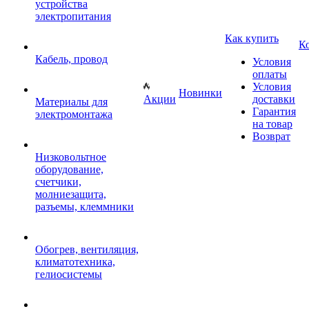
устройства
электропитания
Как купить
К
Кабель, провод
Условия
оплаты
Условия
Новинки
Акции
доставки
Материалы для
Гарантия
электромонтажа
на товар
Возврат
Низковольтное
оборудование,
счетчики,
молниезащита,
разъемы, клеммники
Обогрев, вентиляция,
климатотехника,
гелиосистемы