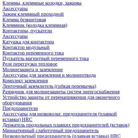
Клеммы, клеммные колодки, зажимы
Аксессуары
Зажим клеммный проходной
Клемма безвинтовая
Клеммник (колодка клеммная)
Контакторы, пускатели
Аксессуары
Катушка для контактора
Контактор модульный
Контактор переменного тока
Пускатель магнитный переменного тока
Реле перегрузки тепловое
Молниезащита и заземление
Аксессуары для заземления и молниеотвода
Комплект заземления
Ленточный заземлитель (гибкая перемычка)
Разрядник для молниезащиты систем энергоснабжения
Устройство защиты от перенапряжения для оконечного
оборудования
Предохранители
Аксессуары для низковольт. предохранителя (плавкой
вставки) HRC
Держатель продольных плавких предохранителей (вставок)
Миниатюрный слаботочный предохранитель
Низковольтный предохранитель (плавкая вставка) HRC