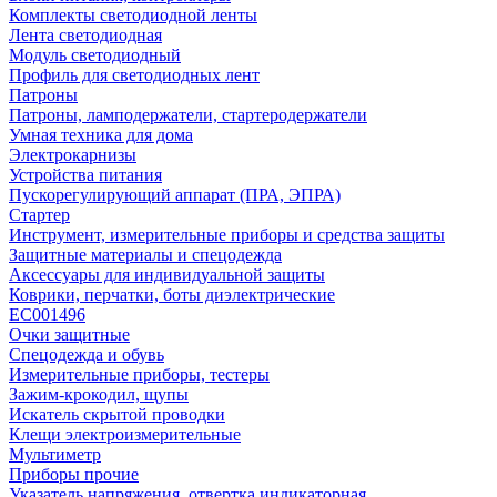
Комплекты светодиодной ленты
Лента светодиодная
Модуль светодиодный
Профиль для светодиодных лент
Патроны
Патроны, ламподержатели, стартеродержатели
Умная техника для дома
Электрокарнизы
Устройства питания
Пускорегулирующий аппарат (ПРА, ЭПРА)
Стартер
Инструмент, измерительные приборы и средства защиты
Защитные материалы и спецодежда
Аксессуары для индивидуальной защиты
Коврики, перчатки, боты диэлектрические
EC001496
Очки защитные
Спецодежда и обувь
Измерительные приборы, тестеры
Зажим-крокодил, щупы
Искатель скрытой проводки
Клещи электроизмерительные
Мультиметр
Приборы прочие
Указатель напряжения, отвертка индикаторная