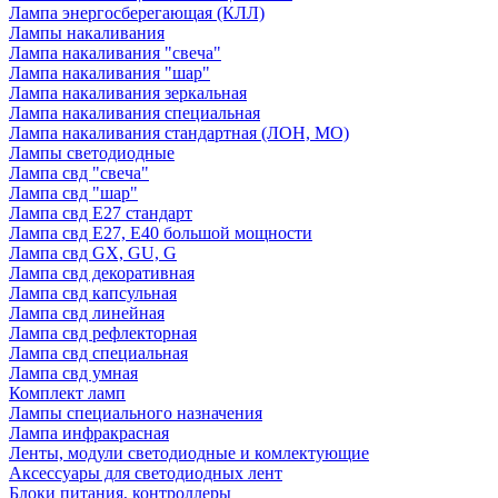
Лампа энергосберегающая (КЛЛ)
Лампы накаливания
Лампа накаливания "свеча"
Лампа накаливания "шар"
Лампа накаливания зеркальная
Лампа накаливания специальная
Лампа накаливания стандартная (ЛОН, МО)
Лампы светодиодные
Лампа свд "свеча"
Лампа свд "шар"
Лампа свд E27 стандарт
Лампа свд E27, Е40 большой мощности
Лампа свд GX, GU, G
Лампа свд декоративная
Лампа свд капсульная
Лампа свд линейная
Лампа свд рефлекторная
Лампа свд специальная
Лампа свд умная
Комплект ламп
Лампы специального назначения
Лампа инфракрасная
Ленты, модули светодиодные и комлектующие
Аксессуары для светодиодных лент
Блоки питания, контроллеры