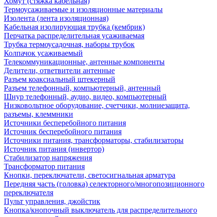
Хомут (стяжка кабельная)
Термоусаживаемые и изоляционные материалы
Изолента (лента изоляционная)
Кабельная изолирующая трубка (кембрик)
Перчатка распределительная усаживаемая
Трубка термоусадочная, наборы трубок
Колпачок усаживаемый
Телекоммуникационные, антенные компоненты
Делители, ответвители антенные
Разъем коаксиальный штекерный
Разъем телефонный, компьютерный, антенный
Шнур телефонный, аудио, видео, компьютерный
Низковольтное оборудование, счетчики, молниезащита,
разъемы, клеммники
Источники бесперебойного питания
Источник бесперебойного питания
Источники питания, трансформаторы, стабилизаторы
Источник питания (инвертор)
Стабилизатор напряжения
Трансформатор питания
Кнопки, переключатели, светосигнальная арматура
Передняя часть (головка) селекторного/многопозиционного
переключателя
Пульт управления, джойстик
Кнопка/кнопочный выключатель для распределительного