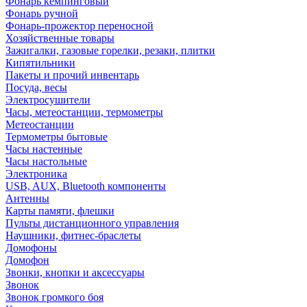
Фонарь кемпинговый
Фонарь ручной
Фонарь-прожектор переносной
Хозяйственные товары
Зажигалки, газовые горелки, резаки, плитки
Кипятильники
Пакеты и прочий инвентарь
Посуда, весы
Электросушители
Часы, метеостанции, термометры
Метеостанции
Термометры бытовые
Часы настенные
Часы настольные
Электроника
USB, AUX, Bluetooth компоненты
Антенны
Карты памяти, флешки
Пульты дистанционного управления
Наушники, фитнес-браслеты
Домофоны
Домофон
Звонки, кнопки и аксессуары
Звонок
Звонок громкого боя