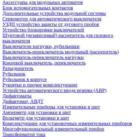
Аксессуары для модульных автоматов
Блок вспомогательных контактов
Дополнительные устройства модульной системы
Сервомотор для автоматического выключателя
УЗДП устройство защиты от дугового пробоя
Устройство блокировки выключателей
Шунтовой (независимый) расцепитель для силового
выключателя
Выключатели нагрузки, рубильники
Выключатель-переключатель модульный (расцепитель)
Выключатель-переключатель нагрузки
Концевой выключатель, переключатель
Разъединитель
Рубильник
Рубильник в корпусе
Рукоятки и прочие комплектующие
Устройства автоматического ввода резерва (АВР)
Дифавтоматы
Дифавтомат, АВДТ
Измерительные приборы для установки в щит
Амперметр для установки в щит
Вольтметр для установки в щит
Комплектующие для установочных измерительных приборов
Многофункциональный измерительный прибор
Трансформатор тока