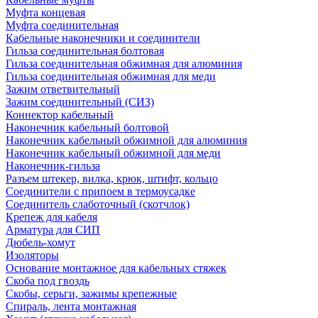
Муфта концевая
Муфта соединительная
Кабельные наконечники и соединители
Гильза соединительная болтовая
Гильза соединительная обжимная для алюминия
Гильза соединительная обжимная для меди
Зажим ответвительный
Зажим соединительный (СИЗ)
Коннектор кабельный
Наконечник кабельный болтовой
Наконечник кабельный обжимной для алюминия
Наконечник кабельный обжимной для меди
Наконечник-гильза
Разъем штекер, вилка, крюк, штифт, кольцо
Соединители с припоем в термоусадке
Соединитель слаботочный (скотчлок)
Крепеж для кабеля
Арматура для СИП
Дюбель-хомут
Изоляторы
Основание монтажное для кабельных стяжек
Скоба под гвоздь
Скобы, серьги, зажимы крепежные
Спираль, лента монтажная