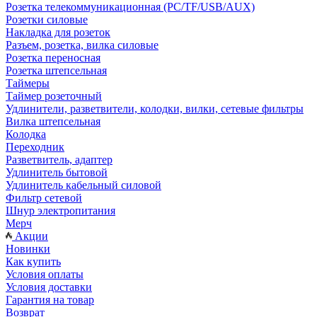
Розетка телекоммуникационная (PC/TF/USB/AUX)
Розетки силовые
Накладка для розеток
Разъем, розетка, вилка силовые
Розетка переносная
Розетка штепсельная
Таймеры
Таймер розеточный
Удлинители, разветвители, колодки, вилки, сетевые фильтры
Вилка штепсельная
Колодка
Переходник
Разветвитель, адаптер
Удлинитель бытовой
Удлинитель кабельный силовой
Фильтр сетевой
Шнур электропитания
Мерч
Акции
Новинки
Как купить
Условия оплаты
Условия доставки
Гарантия на товар
Возврат