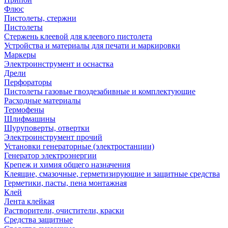
Флюс
Пистолеты, стержни
Пистолеты
Стержень клеевой для клеевого пистолета
Устройства и материалы для печати и маркировки
Маркеры
Электроинструмент и оснастка
Дрели
Перфораторы
Пистолеты газовые гвоздезабивные и комплектующие
Расходные материалы
Термофены
Шлифмашины
Шуруповерты, отвертки
Электроинструмент прочий
Установки генераторные (электростанции)
Генератор электроэнергии
Крепеж и химия общего назначения
Клеящие, смазочные, герметизирующие и защитные средства
Герметики, пасты, пена монтажная
Клей
Лента клейкая
Растворители, очистители, краски
Средства защитные