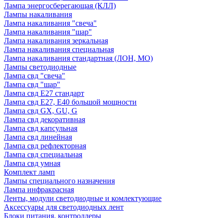
Лампа энергосберегающая (КЛЛ)
Лампы накаливания
Лампа накаливания "свеча"
Лампа накаливания "шар"
Лампа накаливания зеркальная
Лампа накаливания специальная
Лампа накаливания стандартная (ЛОН, МО)
Лампы светодиодные
Лампа свд "свеча"
Лампа свд "шар"
Лампа свд E27 стандарт
Лампа свд E27, Е40 большой мощности
Лампа свд GX, GU, G
Лампа свд декоративная
Лампа свд капсульная
Лампа свд линейная
Лампа свд рефлекторная
Лампа свд специальная
Лампа свд умная
Комплект ламп
Лампы специального назначения
Лампа инфракрасная
Ленты, модули светодиодные и комлектующие
Аксессуары для светодиодных лент
Блоки питания, контроллеры