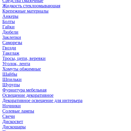
Средства смазочные
Жидкость стеклоомывающая
Крепежные материалы
Анкеры
Болты
Гайки
Дюбели
Заклепки
Саморезы
Гвозди
Такелаж
Тросы, цепи, веревки
Уголок, лента
Хомуты обжимные
Шайбы
Шпильки
Шурупы
Фурнитура мебельная
Освещение декоративное
Декоративное освещение для интерьера
Ночники
Солевые лампы
Свечи
Дискосвет
Дискошары