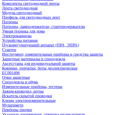
Комплекты светодиодной ленты
Лента светодиодная
Модуль светодиодный
Профиль для светодиодных лент
Патроны
Патроны, ламподержатели, стартеродержатели
Умная техника для дома
Электрокарнизы
Устройства питания
Пускорегулирующий аппарат (ПРА, ЭПРА)
Стартер
Инструмент, измерительные приборы и средства защиты
Защитные материалы и спецодежда
Аксессуары для индивидуальной защиты
Коврики, перчатки, боты диэлектрические
EC001496
Очки защитные
Спецодежда и обувь
Измерительные приборы, тестеры
Зажим-крокодил, щупы
Искатель скрытой проводки
Клещи электроизмерительные
Мультиметр
Приборы прочие
Указатель напряжения, отвертка индикаторная