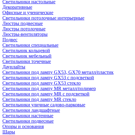
Светильники настольные
Декоративные
Офисные и ученические
Светильники потолочные интерьерные
Люстры подвесные
Люстры потолочные
Люстры-вентиляторы
Подвес
Светильники специальные
Светильник кольцевой
Светильник мебельный
Светильники точечные
Даунлайты
Светильники под лампу GX53, GX70 металл/пластик
Светильники под лампу GX53 с подсветкой
Светильники под лампу GX53 стекло
Светильники под лампу MR металл/полимер
Светильники под лампу MR с подсветкой
Светильники под лампу MR стекло
Светильники уличные садово-парковые
Светильники ландшафтные
Светильники настенные
Светильники подвесные
Опоры и основания
Шары