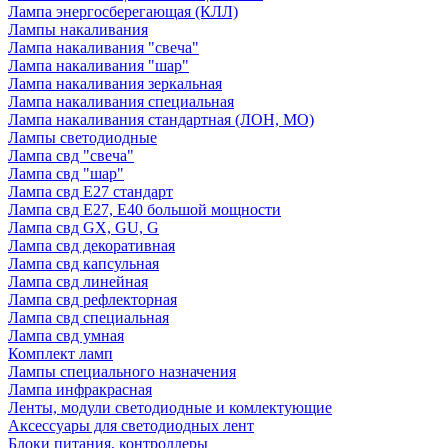
Лампа энергосберегающая (КЛЛ)
Лампы накаливания
Лампа накаливания "свеча"
Лампа накаливания "шар"
Лампа накаливания зеркальная
Лампа накаливания специальная
Лампа накаливания стандартная (ЛОН, МО)
Лампы светодиодные
Лампа свд "свеча"
Лампа свд "шар"
Лампа свд E27 стандарт
Лампа свд E27, Е40 большой мощности
Лампа свд GX, GU, G
Лампа свд декоративная
Лампа свд капсульная
Лампа свд линейная
Лампа свд рефлекторная
Лампа свд специальная
Лампа свд умная
Комплект ламп
Лампы специального назначения
Лампа инфракрасная
Ленты, модули светодиодные и комлектующие
Аксессуары для светодиодных лент
Блоки питания, контроллеры