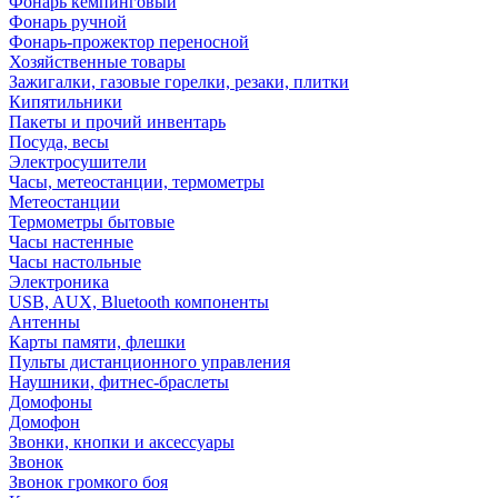
Фонарь кемпинговый
Фонарь ручной
Фонарь-прожектор переносной
Хозяйственные товары
Зажигалки, газовые горелки, резаки, плитки
Кипятильники
Пакеты и прочий инвентарь
Посуда, весы
Электросушители
Часы, метеостанции, термометры
Метеостанции
Термометры бытовые
Часы настенные
Часы настольные
Электроника
USB, AUX, Bluetooth компоненты
Антенны
Карты памяти, флешки
Пульты дистанционного управления
Наушники, фитнес-браслеты
Домофоны
Домофон
Звонки, кнопки и аксессуары
Звонок
Звонок громкого боя