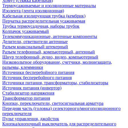
Хомут (стяжка кабельная)
Термоусаживаемые и изоляционные материалы
Изолента (лента изоляционная)
Кабельная изолирующая трубка (кембрик)
Перчатка распределительная усаживаемая
Трубка термоусадочная, наборы трубок
Колпачок усаживаемый
Телекоммуникационные, антенные компоненты
Делители, ответвители антенные
Разъем коаксиальный штекерный
Разъем телефонный, компьютерный, антенный
Шнур телефонный, аудио, видео, компьютерный
Низковольтное оборудование, счетчики, молниезащита,
разъемы, клеммники
Источники бесперебойного питания
Источник бесперебойного питания
Источники питания, трансформаторы, стабилизаторы
Источник питания (инвертор)
Стабилизатор напряжения
Трансформатор питания
Кнопки, переключатели, светосигнальная арматура
Передняя часть (головка) селекторного/многопозиционного
переключателя
Пульт управления, джойстик
Кнопка/кнопочный выключатель для распределительного