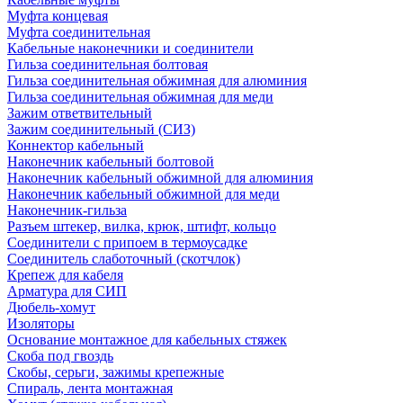
Муфта концевая
Муфта соединительная
Кабельные наконечники и соединители
Гильза соединительная болтовая
Гильза соединительная обжимная для алюминия
Гильза соединительная обжимная для меди
Зажим ответвительный
Зажим соединительный (СИЗ)
Коннектор кабельный
Наконечник кабельный болтовой
Наконечник кабельный обжимной для алюминия
Наконечник кабельный обжимной для меди
Наконечник-гильза
Разъем штекер, вилка, крюк, штифт, кольцо
Соединители с припоем в термоусадке
Соединитель слаботочный (скотчлок)
Крепеж для кабеля
Арматура для СИП
Дюбель-хомут
Изоляторы
Основание монтажное для кабельных стяжек
Скоба под гвоздь
Скобы, серьги, зажимы крепежные
Спираль, лента монтажная