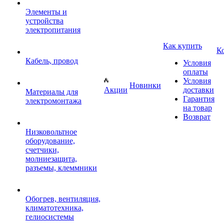
Элементы и
устройства
электропитания
Как купить
К
Кабель, провод
Условия
оплаты
Условия
Новинки
Акции
доставки
Материалы для
Гарантия
электромонтажа
на товар
Возврат
Низковольтное
оборудование,
счетчики,
молниезащита,
разъемы, клеммники
Обогрев, вентиляция,
климатотехника,
гелиосистемы