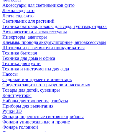
Аксессуары для светильников фито
Лампа свд фито
Лента свд фито
Светильник для растений
Техника бытовая, товары для сада, туризма, отдыха
Автоэлектрика, автоаксессуары
Инверторы, адапторы
Клеммы, провода аккумуляторные, автоаксессуары
Штекеры и разветвители прикуривателя
Техника бытовая
Техника для дома и офиса
Техника для кухни
Техника и инструменты для сада
Насосы
Садовый инструмент и инвентарь
Средства защиты от грызунов и насекомых
Товары для детей, сувениры
Конструкторы
Наборы для творчества, глобусы
Приборы для выжигания
Ручки 3D
Фонари, переносные световые приборы
Фонари универсальные и прочие
Фонарь головной