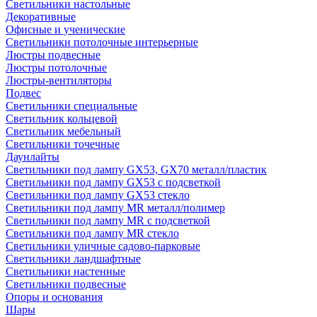
Светильники настольные
Декоративные
Офисные и ученические
Светильники потолочные интерьерные
Люстры подвесные
Люстры потолочные
Люстры-вентиляторы
Подвес
Светильники специальные
Светильник кольцевой
Светильник мебельный
Светильники точечные
Даунлайты
Светильники под лампу GX53, GX70 металл/пластик
Светильники под лампу GX53 с подсветкой
Светильники под лампу GX53 стекло
Светильники под лампу MR металл/полимер
Светильники под лампу MR с подсветкой
Светильники под лампу MR стекло
Светильники уличные садово-парковые
Светильники ландшафтные
Светильники настенные
Светильники подвесные
Опоры и основания
Шары