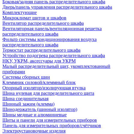
Боковая/задняя панель распределительного шкафа
Дверь/панель управления распределительного шкафа
Комплектующие
Микроклимат щитов и шкафов
Вентилятор распределительного шкафа
Вентиляторная панель/вентиляционная решетка
распределительного шкафа
Фильтр системы кондиционирования воздуха
распределительного шкафа
Термостат распределительного шкафа
Устройство подогрева распределительного шкафа
НКУ, УКРМ, аксессуары для УКРМ
Малый распределительный щит, укомплектованный
приборами
Системы сборных шин
Клеммник силовой/клеммный блок
Опорный изолятор/изолирующая втулка
Шина нулевая для распределительного щита
Шина соединительная
Шинный зажим (клемма)
Шинодержатель (шинный изолятор)
Шины медные и алюминиевые
Щиты и панели для измерительных приборов
Панель для измерительных приборов/счётчиков
Электроустановочные изделия