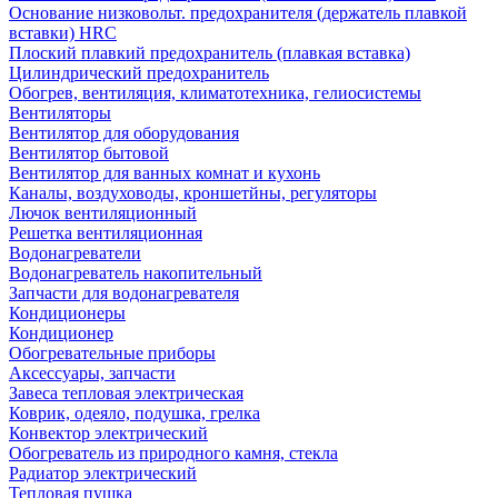
Основание низковольт. предохранителя (держатель плавкой
вставки) HRC
Плоский плавкий предохранитель (плавкая вставка)
Цилиндрический предохранитель
Обогрев, вентиляция, климатотехника, гелиосистемы
Вентиляторы
Вентилятор для оборудования
Вентилятор бытовой
Вентилятор для ванных комнат и кухонь
Каналы, воздуховоды, кроншетйны, регуляторы
Лючок вентиляционный
Решетка вентиляционная
Водонагреватели
Водонагреватель накопительный
Запчасти для водонагревателя
Кондиционеры
Кондиционер
Обогревательные приборы
Аксессуары, запчасти
Завеса тепловая электрическая
Коврик, одеяло, подушка, грелка
Конвектор электрический
Обогреватель из природного камня, стекла
Радиатор электрический
Тепловая пушка