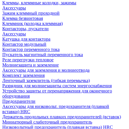
Клеммы, клеммные колодки, зажимы
Аксессуары
Зажим клеммный проходной
Клемма безвинтовая
Клеммник (колодка клеммная)
Контакторы, пускатели
Аксессуары
Катушка для контактора
Контактор модульный
Контактор переменного тока
Пускатель магнитный переменного тока
Реле перегрузки тепловое
Молниезащита и заземление
Аксессуары для заземления и молниеотвода
Комплект заземления
Ленточный заземлитель (гибкая перемычка)
Разрядник для молниезащиты систем энергоснабжения
Устройство защиты от перенапряжения для оконечного
оборудования
Предохранители
Аксессуары для низковольт. предохранителя (плавкой
вставки) HRC
Держатель продольных плавких предохранителей (вставок)
Миниатюрный слаботочный предохранитель
Низковольтный предохранитель (плавкая вставка) HRC