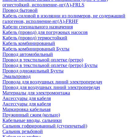
огнестойкий, исполнение–нг(А)-FRLS
Провод бытовой
Кабель силовой в изоляции из полимеров, не содержащий
галогенов, исполнение-нг(А)-FRHF
Кабели специального назначения
Кабель (провод) для погружных насосов
Кабель (провод) термостойкий
Кабель комбинированый
Кабель комбинированый Бухты
Провод автомобильный
Провод в текстильной оплетке (ретро)
Провод в текстильной оплетке (ретро) Бухты
Провод одножильный Бухты
Эмальпровод
Провода для воздушных линий электропередач
Провод для воздушных линий электропередач
Материалы для электромонтажа
Аксессуары для кабеля
Аксессуары для кабеля
Маркировка кабельная
Пружинный сжим (кольцо)
Кабельные вводы, сальники
Сальник гофрированный (ступенчатый)
Сальник резьбовой
Кабельные муфты