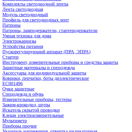
Комплекты светодиодной ленты
Лента светодиодная
Модуль светодиодный
Профиль для светодиодных лент
Патроны
Патроны, ламподержатели, стартеродержатели
Умная техника для дома
Электрокарнизы
Устройства питания
Пускорегулирующий аппарат (ПРА, ЭПРА)
Стартер
Инструмент, измерительные приборы и средства защиты
Защитные материалы и спецодежда
Аксессуары для индивидуальной защиты
Коврики, перчатки, боты диэлектрические
EC001496
Очки защитные
Спецодежда и обувь
Измерительные приборы, тестеры
Зажим-крокодил, щупы
Искатель скрытой проводки
Клещи электроизмерительные
Мультиметр
Приборы прочие
Указатель напряжения, отвертка индикаторная