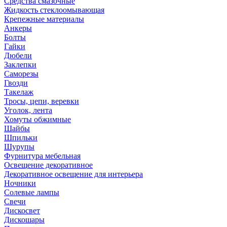
Средства смазочные
Жидкость стеклоомывающая
Крепежные материалы
Анкеры
Болты
Гайки
Дюбели
Заклепки
Саморезы
Гвозди
Такелаж
Тросы, цепи, веревки
Уголок, лента
Хомуты обжимные
Шайбы
Шпильки
Шурупы
Фурнитура мебельная
Освещение декоративное
Декоративное освещение для интерьера
Ночники
Солевые лампы
Свечи
Дискосвет
Дискошары