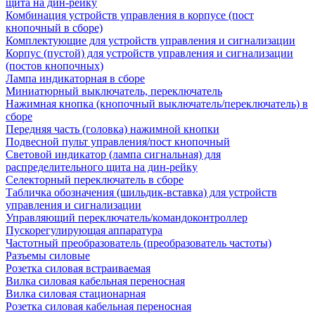
щита на дин-рейку
Комбинация устройств управления в корпусе (пост
кнопочный в сборе)
Комплектующие для устройств управления и сигнализации
Корпус (пустой) для устройств управления и сигнализации
(постов кнопочных)
Лампа индикаторная в сборе
Миниатюрный выключатель, переключатель
Нажимная кнопка (кнопочный выключатель/переключатель) в
сборе
Передняя часть (головка) нажимной кнопки
Подвесной пульт управления/пост кнопочный
Световой индикатор (лампа сигнальная) для
распределительного щита на дин-рейку
Селекторный переключатель в сборе
Табличка обозначения (шильдик-вставка) для устройств
управления и сигнализации
Управляющий переключатель/командоконтроллер
Пускорегулирующая аппаратура
Частотный преобразователь (преобразователь частоты)
Разъемы силовые
Розетка силовая встраиваемая
Вилка силовая кабельная переносная
Вилка силовая стационарная
Розетка силовая кабельная переносная