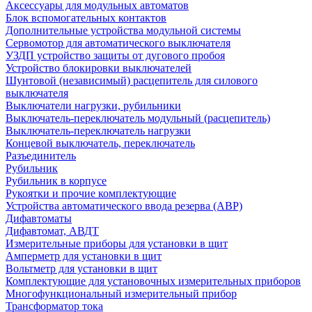
Аксессуары для модульных автоматов
Блок вспомогательных контактов
Дополнительные устройства модульной системы
Сервомотор для автоматического выключателя
УЗДП устройство защиты от дугового пробоя
Устройство блокировки выключателей
Шунтовой (независимый) расцепитель для силового
выключателя
Выключатели нагрузки, рубильники
Выключатель-переключатель модульный (расцепитель)
Выключатель-переключатель нагрузки
Концевой выключатель, переключатель
Разъединитель
Рубильник
Рубильник в корпусе
Рукоятки и прочие комплектующие
Устройства автоматического ввода резерва (АВР)
Дифавтоматы
Дифавтомат, АВДТ
Измерительные приборы для установки в щит
Амперметр для установки в щит
Вольтметр для установки в щит
Комплектующие для установочных измерительных приборов
Многофункциональный измерительный прибор
Трансформатор тока