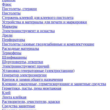
Флюс
Пистолеты, стержни
Пистолеты
Стержень клеевой для клеевого пистолета
Устройства и материалы для печати и маркировки
Маркеры
Электроинструмент и оснастка
Дрели
Перфораторы
Пистолеты газовые гвоздезабивные и комплектующие
Расходные материалы
Термофены
Шлифмашины
Шуруповерты, отвертки
Электроинструмент прочий
Установки генераторные (электростанции)
Генератор электроэнергии
Крепеж и химия общего назначения
Клеящие, смазочные, герметизирующие и защитные средства
Герметики, пасты, пена монтажная
Клей
Лента клейкая
Растворители, очистители, краски
Средства защитные