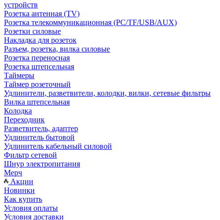
устройств
Розетка антенная (TV)
Розетка телекоммуникационная (PC/TF/USB/AUX)
Розетки силовые
Накладка для розеток
Разъем, розетка, вилка силовые
Розетка переносная
Розетка штепсельная
Таймеры
Таймер розеточный
Удлинители, разветвители, колодки, вилки, сетевые фильтры
Вилка штепсельная
Колодка
Переходник
Разветвитель, адаптер
Удлинитель бытовой
Удлинитель кабельный силовой
Фильтр сетевой
Шнур электропитания
Мерч
Акции
Новинки
Как купить
Условия оплаты
Условия доставки